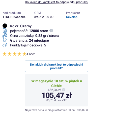
Do jakich drukarek jest to odpowiedni produkt?
Kod produktu
OEM
Producent
1TDE102XXXXBG
8935 2100 00
Develop
Kolor:
Czarny
pojemność:
12000 stron
Cena za sztukę:
0,88 gr / strona
Gwarancja:
24 miesiące
Punkty lojalnościowe:
5
4 ocen
Do jakich drukarek jest to odpowiedni
produkt?
W magazynie 10 szt, w piątek u
Ciebie
132,34 zł
105,47 zł
85,75 zł
bez VAT
Najniższa cena w ciągu ostatnich 30 dni:
105,09 zł