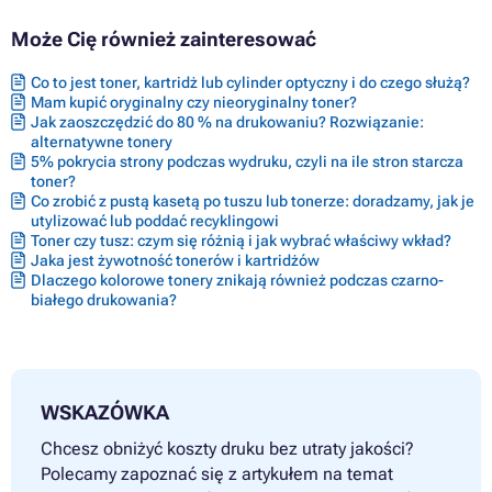
Może Cię również zainteresować
Co to jest toner, kartridż lub cylinder optyczny i do czego służą?
Mam kupić oryginalny czy nieoryginalny toner?
Jak zaoszczędzić do 80 % na drukowaniu? Rozwiązanie:
alternatywne tonery
5% pokrycia strony podczas wydruku, czyli na ile stron starcza
toner?
Co zrobić z pustą kasetą po tuszu lub tonerze: doradzamy, jak je
utylizować lub poddać recyklingowi
Toner czy tusz: czym się różnią i jak wybrać właściwy wkład?
Jaka jest żywotność tonerów i kartridżów
Dlaczego kolorowe tonery znikają również podczas czarno-
białego drukowania?
WSKAZÓWKA
Chcesz obniżyć koszty druku bez utraty jakości?
Polecamy zapoznać się z artykułem na temat