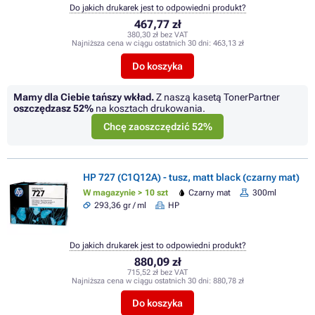
Do jakich drukarek jest to odpowiedni produkt?
467,77 zł
380,30 zł bez VAT
Najniższa cena w ciągu ostatnich 30 dni:
463,13 zł
Do koszyka
Mamy dla Ciebie tańszy wkład.
Z naszą kasetą TonerPartner
oszczędzasz
52%
na kosztach drukowania.
Chcę zaoszczędzić 52%
HP 727 (C1Q12A) - tusz, matt black (czarny mat)
W magazynie > 10 szt
Czarny mat
300ml
293,36 gr / ml
HP
Do jakich drukarek jest to odpowiedni produkt?
880,09 zł
715,52 zł bez VAT
Najniższa cena w ciągu ostatnich 30 dni:
880,78 zł
Do koszyka