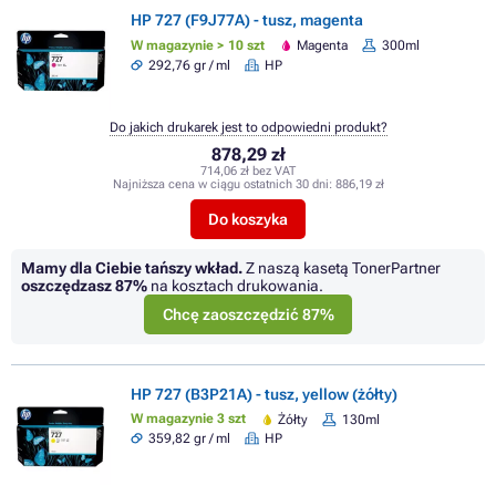
HP 727 (F9J77A) - tusz, magenta
W magazynie > 10 szt
Magenta
300ml
292,76 gr / ml
HP
Do jakich drukarek jest to odpowiedni produkt?
878,29 zł
714,06 zł bez VAT
Najniższa cena w ciągu ostatnich 30 dni:
886,19 zł
Do koszyka
Mamy dla Ciebie tańszy wkład.
Z naszą kasetą TonerPartner
oszczędzasz
87%
na kosztach drukowania.
Chcę zaoszczędzić 87%
HP 727 (B3P21A) - tusz, yellow (żółty)
W magazynie 3 szt
Żółty
130ml
359,82 gr / ml
HP