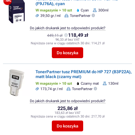
- 74%
(F9J76A), cyan
W magazynie > 10 szt
Cyan
300ml
39,50 gr / ml
TonerPartner
Do jakich drukarek jest to odpowiedni produkt?
118,49 zł
449,11 zł
96,33 zł bez VAT
Najniższa cena w ciągu ostatnich 30 dni:
114,21 zł
Do koszyka
TonerPartner tusz PREMIUM do HP 727 (B3P22A),
matt black (czarny mat)
W magazynie > 10 szt
Czarny mat
130ml
173,74 gr / ml
TonerPartner
Do jakich drukarek jest to odpowiedni produkt?
225,86 zł
183,63 zł bez VAT
Najniższa cena w ciągu ostatnich 30 dni:
217,70 zł
Do koszyka