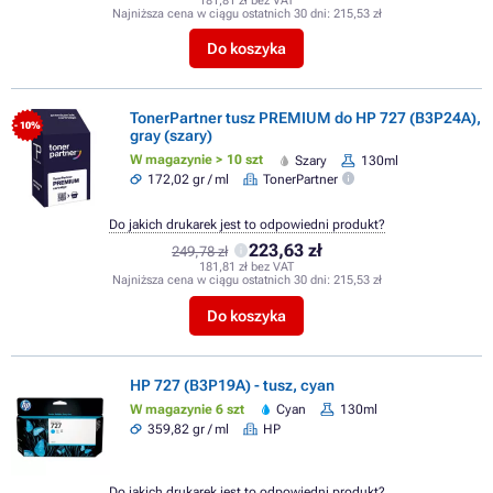
181,81 zł bez VAT
Najniższa cena w ciągu ostatnich 30 dni:
215,53 zł
Do koszyka
TonerPartner tusz PREMIUM do HP 727 (B3P24A),
- 10%
gray (szary)
W magazynie > 10 szt
Szary
130ml
172,02 gr / ml
TonerPartner
Do jakich drukarek jest to odpowiedni produkt?
223,63 zł
249,78 zł
181,81 zł bez VAT
Najniższa cena w ciągu ostatnich 30 dni:
215,53 zł
Do koszyka
HP 727 (B3P19A) - tusz, cyan
W magazynie 6 szt
Cyan
130ml
359,82 gr / ml
HP
Do jakich drukarek jest to odpowiedni produkt?