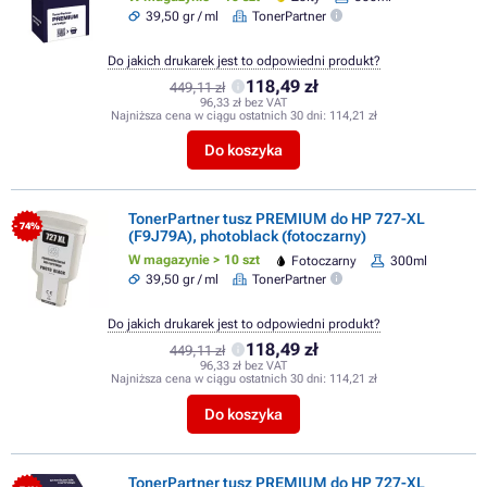
39,50 gr / ml
TonerPartner
Do jakich drukarek jest to odpowiedni produkt?
118,49 zł
449,11 zł
96,33 zł bez VAT
Najniższa cena w ciągu ostatnich 30 dni:
114,21 zł
Do koszyka
TonerPartner tusz PREMIUM do HP 727-XL
- 74%
(F9J79A), photoblack (fotoczarny)
W magazynie > 10 szt
Fotoczarny
300ml
39,50 gr / ml
TonerPartner
Do jakich drukarek jest to odpowiedni produkt?
118,49 zł
449,11 zł
96,33 zł bez VAT
Najniższa cena w ciągu ostatnich 30 dni:
114,21 zł
Do koszyka
TonerPartner tusz PREMIUM do HP 727-XL