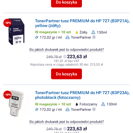
Do koszyka
TonerPartner tusz PREMIUM do HP 727 (B3P21A),
- 10%
yellow (żółty)
W magazynie > 10 szt
Żółty
130ml
172,02 gr / ml
TonerPartner
Do jakich drukarek jest to odpowiedni produkt?
223,63 zł
249,78 zł
181,81 zł bez VAT
Najniższa cena w ciągu ostatnich 30 dni:
215,53 zł
Do koszyka
TonerPartner tusz PREMIUM do HP 727 (B3P23A),
- 10%
photoblack (fotoczarny)
W magazynie > 10 szt
Fotoczarny
130ml
172,02 gr / ml
TonerPartner
Do jakich drukarek jest to odpowiedni produkt?
223,63 zł
249,78 zł