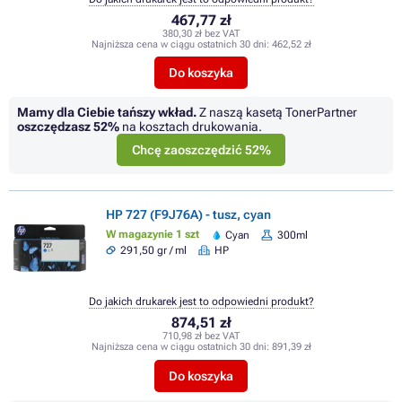
467,77 zł
380,30 zł bez VAT
Najniższa cena w ciągu ostatnich 30 dni:
462,52 zł
Do koszyka
Mamy dla Ciebie tańszy wkład.
Z naszą kasetą TonerPartner
oszczędzasz
52%
na kosztach drukowania.
Chcę zaoszczędzić 52%
HP 727 (F9J76A) - tusz, cyan
W magazynie 1 szt
Cyan
300ml
291,50 gr / ml
HP
Do jakich drukarek jest to odpowiedni produkt?
874,51 zł
710,98 zł bez VAT
Najniższa cena w ciągu ostatnich 30 dni:
891,39 zł
Do koszyka