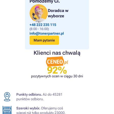
Pomożemy Ci.
Doradca w
wyborze
+48 222 235 115
(8:00 - 16:00)
info@tonerpartner.pl
Mam pytanie
Klienci nas chwalą
92%
pozytywnych ocen w ciągu 30 dni
Punkty odbioru.
Aż do 45281
punktów odbioru.
Szeroki wybór.
Oferujemy coś
więcej niż tylko produkty 23000.