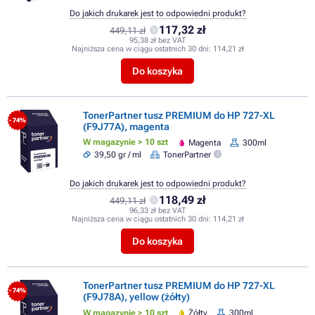
Do jakich drukarek jest to odpowiedni produkt?
117,32 zł
449,11 zł
95,38 zł bez VAT
Najniższa cena w ciągu ostatnich 30 dni:
114,21 zł
Do koszyka
TonerPartner tusz PREMIUM do HP 727-XL
- 74%
(F9J77A), magenta
W magazynie > 10 szt
Magenta
300ml
39,50 gr / ml
TonerPartner
Do jakich drukarek jest to odpowiedni produkt?
118,49 zł
449,11 zł
96,33 zł bez VAT
Najniższa cena w ciągu ostatnich 30 dni:
114,21 zł
Do koszyka
TonerPartner tusz PREMIUM do HP 727-XL
- 74%
(F9J78A), yellow (żółty)
W magazynie > 10 szt
Żółty
300ml