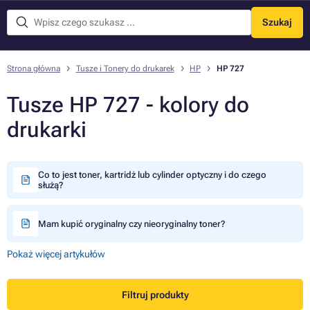
Szukaj
Menu
Strona główna
Tusze i Tonery do drukarek
HP
HP 727
Tusze HP 727 - kolory do
drukarki
Co to jest toner, kartridż lub cylinder optyczny i do czego
służą?
Mam kupić oryginalny czy nieoryginalny toner?
Pokaż więcej artykułów
Filtruj produkty