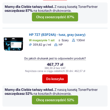
Mamy dla Ciebie tańszy wkład.
Z naszą kasetą TonerPartner
oszczędzasz
87%
na kosztach drukowania.
Chcę zaoszczędzić 87%
HP 727 (B3P24A) - tusz, gray (szary)
W magazynie 1 szt
Szary
130ml
359,82 gr / ml
HP
Do jakich drukarek jest to odpowiedni produkt?
467,77 zł
380,30 zł bez VAT
Najniższa cena w ciągu ostatnich 30 dni:
462,57 zł
Do koszyka
Mamy dla Ciebie tańszy wkład.
Z naszą kasetą TonerPartner
oszczędzasz
52%
na kosztach drukowania.
Chcę zaoszczędzić 52%