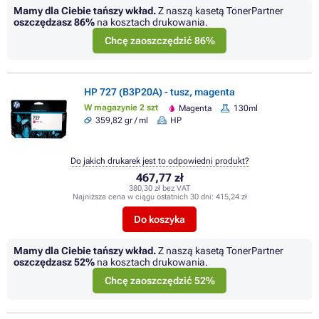
Mamy dla Ciebie tańszy wkład.
Z naszą kasetą TonerPartner
oszczędzasz
86%
na kosztach drukowania.
Chcę zaoszczędzić 86%
HP 727 (B3P20A) - tusz, magenta
W magazynie 2 szt
Magenta
130ml
359,82 gr / ml
HP
Do jakich drukarek jest to odpowiedni produkt?
467,77 zł
380,30 zł bez VAT
Najniższa cena w ciągu ostatnich 30 dni:
415,24 zł
Do koszyka
Mamy dla Ciebie tańszy wkład.
Z naszą kasetą TonerPartner
oszczędzasz
52%
na kosztach drukowania.
Chcę zaoszczędzić 52%