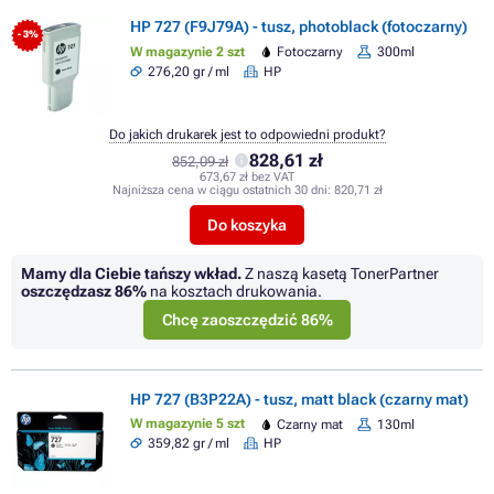
HP 727 (F9J79A) - tusz, photoblack (fotoczarny)
- 3%
W magazynie 2 szt
Fotoczarny
300ml
276,20 gr / ml
HP
Do jakich drukarek jest to odpowiedni produkt?
828,61 zł
852,09 zł
673,67 zł bez VAT
Najniższa cena w ciągu ostatnich 30 dni:
820,71 zł
Do koszyka
Mamy dla Ciebie tańszy wkład.
Z naszą kasetą TonerPartner
oszczędzasz
86%
na kosztach drukowania.
Chcę zaoszczędzić 86%
HP 727 (B3P22A) - tusz, matt black (czarny mat)
W magazynie 5 szt
Czarny mat
130ml
359,82 gr / ml
HP