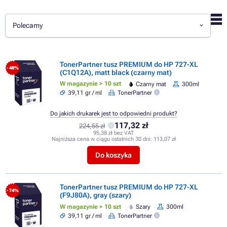
Polecamy
TonerPartner tusz PREMIUM do HP 727-XL
- 48%
(C1Q12A), matt black (czarny mat)
W magazynie > 10 szt
Czarny mat
300ml
39,11 gr / ml
TonerPartner
Do jakich drukarek jest to odpowiedni produkt?
117,32 zł
224,55 zł
95,38 zł bez VAT
Najniższa cena w ciągu ostatnich 30 dni:
113,07 zł
Do koszyka
TonerPartner tusz PREMIUM do HP 727-XL
- 74%
(F9J80A), gray (szary)
W magazynie > 10 szt
Szary
300ml
39,11 gr / ml
TonerPartner