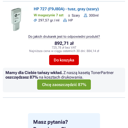
HP 727 (F9J80A) - tusz, gray (szary)
W magazynie 7 szt
Szary
300ml
297,57 gr / ml
HP
Do jakich drukarek jest to odpowiedni produkt?
892,71 zł
725,78 zł bez VAT
Najniższa cena w ciągu ostatnich 30 dni:
884,14 zł
Do koszyka
Mamy dla Ciebie tańszy wkład.
Z naszą kasetą TonerPartner
oszczędzasz
87%
na kosztach drukowania.
Chcę zaoszczędzić 87%
Masz pytania?