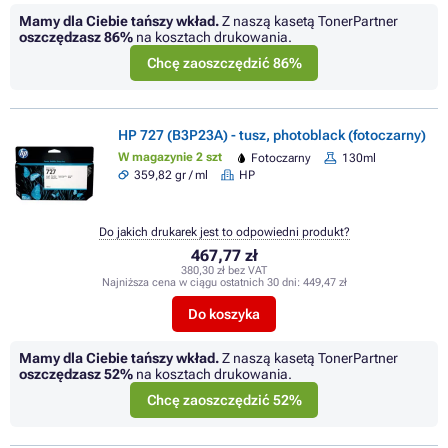
Mamy dla Ciebie tańszy wkład.
Z naszą kasetą TonerPartner
oszczędzasz
86%
na kosztach drukowania.
Chcę zaoszczędzić 86%
HP 727 (B3P23A) - tusz, photoblack (fotoczarny)
W magazynie 2 szt
Fotoczarny
130ml
359,82 gr / ml
HP
Do jakich drukarek jest to odpowiedni produkt?
467,77 zł
380,30 zł bez VAT
Najniższa cena w ciągu ostatnich 30 dni:
449,47 zł
Do koszyka
Mamy dla Ciebie tańszy wkład.
Z naszą kasetą TonerPartner
oszczędzasz
52%
na kosztach drukowania.
Chcę zaoszczędzić 52%