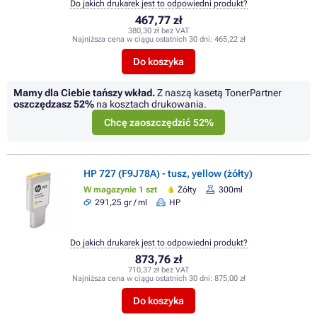
Do jakich drukarek jest to odpowiedni produkt?
467,77 zł
380,30 zł bez VAT
Najniższa cena w ciągu ostatnich 30 dni:
465,22 zł
Do koszyka
Mamy dla Ciebie tańszy wkład.
Z naszą kasetą TonerPartner
oszczędzasz
52%
na kosztach drukowania.
Chcę zaoszczędzić 52%
HP 727 (F9J78A) - tusz, yellow (żółty)
W magazynie 1 szt
Żółty
300ml
291,25 gr / ml
HP
Do jakich drukarek jest to odpowiedni produkt?
873,76 zł
710,37 zł bez VAT
Najniższa cena w ciągu ostatnich 30 dni:
875,00 zł
Do koszyka