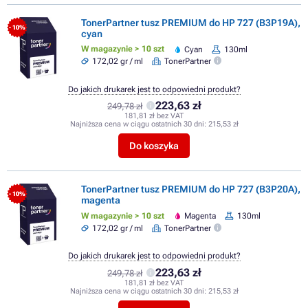
TonerPartner tusz PREMIUM do HP 727 (B3P19A),
- 10%
cyan
W magazynie > 10 szt
Cyan
130ml
172,02 gr / ml
TonerPartner
Do jakich drukarek jest to odpowiedni produkt?
223,63 zł
249,78 zł
181,81 zł bez VAT
Najniższa cena w ciągu ostatnich 30 dni:
215,53 zł
Do koszyka
TonerPartner tusz PREMIUM do HP 727 (B3P20A),
- 10%
magenta
W magazynie > 10 szt
Magenta
130ml
172,02 gr / ml
TonerPartner
Do jakich drukarek jest to odpowiedni produkt?
223,63 zł
249,78 zł
181,81 zł bez VAT
Najniższa cena w ciągu ostatnich 30 dni:
215,53 zł