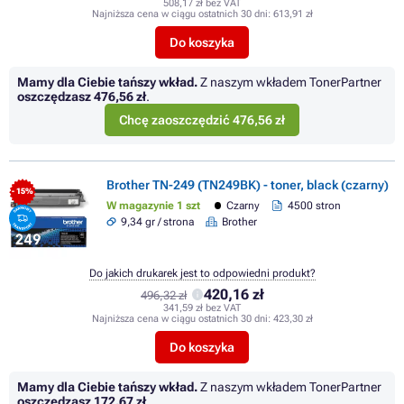
508,17 zł bez VAT
Najniższa cena w ciągu ostatnich 30 dni:
613,91 zł
Do koszyka
Mamy dla Ciebie tańszy wkład.
Z naszym wkładem TonerPartner
oszczędzasz
476,56 zł
.
Chcę zaoszczędzić 476,56 zł
Brother TN-249 (TN249BK) - toner, black (czarny)
- 15%
W magazynie 1 szt
Czarny
4500 stron
9,34 gr / strona
Brother
Do jakich drukarek jest to odpowiedni produkt?
420,16 zł
496,32 zł
341,59 zł bez VAT
Najniższa cena w ciągu ostatnich 30 dni:
423,30 zł
Do koszyka
Mamy dla Ciebie tańszy wkład.
Z naszym wkładem TonerPartner
oszczędzasz
172,67 zł
.