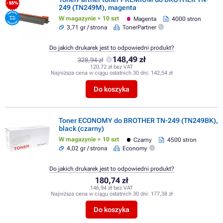
- 55%
249 (TN249M), magenta
W magazynie > 10 szt
Magenta
4000 stron
3,71 gr / strona
TonerPartner
Do jakich drukarek jest to odpowiedni produkt?
148,49 zł
328,94 zł
120,72 zł bez VAT
Najniższa cena w ciągu ostatnich 30 dni:
142,54 zł
Do koszyka
Toner ECONOMY do BROTHER TN-249 (TN249BK),
black (czarny)
W magazynie > 10 szt
Czarny
4500 stron
4,02 gr / strona
Economy
Do jakich drukarek jest to odpowiedni produkt?
180,74 zł
146,94 zł bez VAT
Najniższa cena w ciągu ostatnich 30 dni:
177,38 zł
Do koszyka