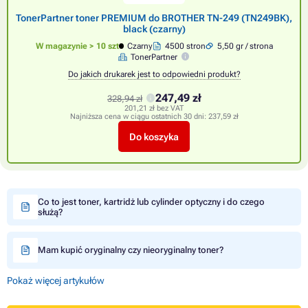
TonerPartner toner PREMIUM do BROTHER TN-249 (TN249BK),
black (czarny)
W magazynie > 10 szt
Czarny
4500 stron
5,50 gr / strona
TonerPartner
Do jakich drukarek jest to odpowiedni produkt?
247,49 zł
328,94 zł
201,21 zł bez VAT
Najniższa cena w ciągu ostatnich 30 dni:
237,59 zł
Do koszyka
Co to jest toner, kartridż lub cylinder optyczny i do czego
służą?
Mam kupić oryginalny czy nieoryginalny toner?
Pokaż więcej artykułów