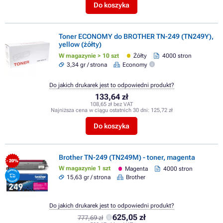
Do koszyka
Toner ECONOMY do BROTHER TN-249 (TN249Y),
yellow (żółty)
W magazynie > 10 szt
Żółty
4000 stron
3,34 gr / strona
Economy
Do jakich drukarek jest to odpowiedni produkt?
133,64 zł
108,65 zł bez VAT
Najniższa cena w ciągu ostatnich 30 dni:
125,72 zł
Do koszyka
Brother TN-249 (TN249M) - toner, magenta
- 20%
W magazynie 1 szt
Magenta
4000 stron
15,63 gr / strona
Brother
Do jakich drukarek jest to odpowiedni produkt?
625,05 zł
777,69 zł