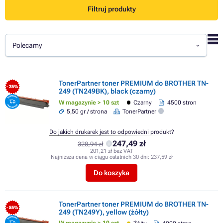
Filtruj produkty
Polecamy
TonerPartner toner PREMIUM do BROTHER TN-
- 25%
249 (TN249BK), black (czarny)
W magazynie > 10 szt
Czarny
4500 stron
5,50 gr / strona
TonerPartner
Do jakich drukarek jest to odpowiedni produkt?
247,49 zł
328,94 zł
201,21 zł bez VAT
Najniższa cena w ciągu ostatnich 30 dni:
237,59 zł
Do koszyka
TonerPartner toner PREMIUM do BROTHER TN-
- 55%
249 (TN249Y), yellow (żółty)