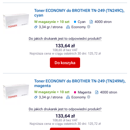
Toner ECONOMY do BROTHER TN-249 (TN249C),
cyan
W magazynie > 10 szt
Cyan
4000 stron
3,34 gr / strona
Economy
Do jakich drukarek jest to odpowiedni produkt?
133,64 zł
108,65 zł bez VAT
Najniższa cena w ciągu ostatnich 30 dni:
125,72 zł
Do koszyka
Toner ECONOMY do BROTHER TN-249 (TN249M),
magenta
W magazynie > 10 szt
Magenta
4000 stron
3,34 gr / strona
Economy
Do jakich drukarek jest to odpowiedni produkt?
133,64 zł
108,65 zł bez VAT
Najniższa cena w ciągu ostatnich 30 dni:
125,72 zł