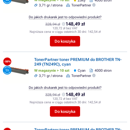
W magazynie > 10 szt
Żółty
4000 stron
3,71 gr / strona
TonerPartner
Do jakich drukarek jest to odpowiedni produkt?
148,49 zł
328,94 zł
120,72 zł bez VAT
Najniższa cena w ciągu ostatnich 30 dni:
142,54 zł
Do koszyka
TonerPartner toner PREMIUM do BROTHER TN-
- 55%
249 (TN249C), cyan
W magazynie > 10 szt
Cyan
4000 stron
3,71 gr / strona
TonerPartner
Do jakich drukarek jest to odpowiedni produkt?
148,49 zł
328,94 zł
120,72 zł bez VAT
Najniższa cena w ciągu ostatnich 30 dni:
142,54 zł
Do koszyka
TonerPartner toner PREMIUM do BROTHER TN-