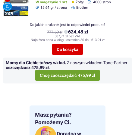
W magazynie 1 szt
Żółty
4000 stron
15,61 gr / strona
Brother
Do jakich drukarek jest to odpowiedni produkt?
624,48 zł
777,69 zł
507,71 zł bez VAT
Najniższa cena w ciągu ostatnich 30 dni:
613,91 zł
Do koszyka
Mamy dla Ciebie tańszy wkład.
Z naszym wkładem TonerPartner
oszczędzasz
475,99 zł
.
Chcę zaoszczędzić 475,99 zł
Masz pytania?
Pomożemy Ci.
Doradca w