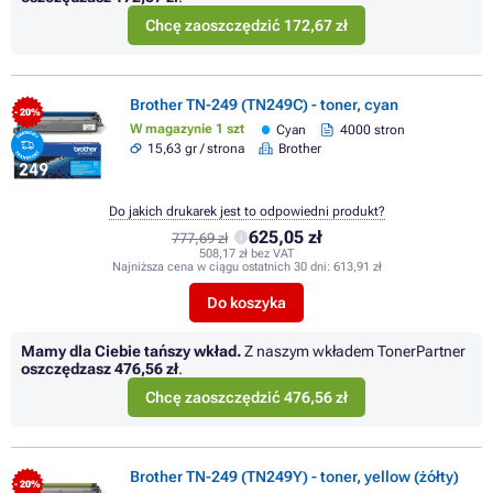
Chcę zaoszczędzić 172,67 zł
Brother TN-249 (TN249C) - toner, cyan
- 20%
W magazynie 1 szt
Cyan
4000 stron
15,63 gr / strona
Brother
Do jakich drukarek jest to odpowiedni produkt?
625,05 zł
777,69 zł
508,17 zł bez VAT
Najniższa cena w ciągu ostatnich 30 dni:
613,91 zł
Do koszyka
Mamy dla Ciebie tańszy wkład.
Z naszym wkładem TonerPartner
oszczędzasz
476,56 zł
.
Chcę zaoszczędzić 476,56 zł
Brother TN-249 (TN249Y) - toner, yellow (żółty)
- 20%