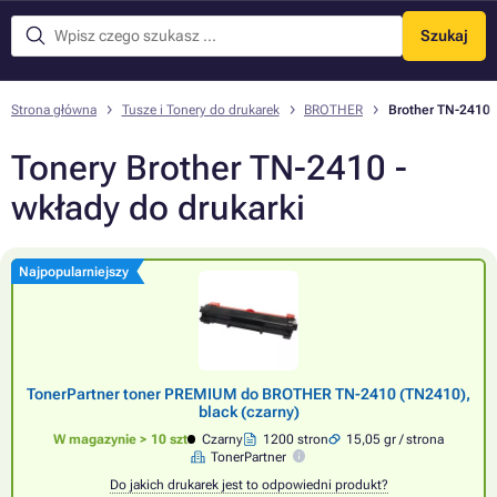
Szukaj
Menu
Strona główna
Tusze i Tonery do drukarek
BROTHER
Brother TN-2410
Tonery Brother TN-2410 -
wkłady do drukarki
Najpopularniejszy
TonerPartner toner PREMIUM do BROTHER TN-2410 (TN2410),
black (czarny)
W magazynie > 10 szt
Czarny
1200 stron
15,05 gr / strona
TonerPartner
Do jakich drukarek jest to odpowiedni produkt?