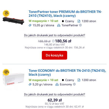
TonerPartner toner PREMIUM do BROTHER TN-
FLASH
- 4%
2410 (TN2410), black (czarny)
SALE
W magazynie > 10 szt
Czarny
1200 stron
15,05 gr / strona
TonerPartner
Do jakich drukarek jest to odpowiedni produkt?
180,56 zł
188,08 zł
146,80 zł bez VAT
Najniższa cena w ciągu ostatnich 30 dni:
156,26 zł
Do koszyka
Toner ECONOMY do BROTHER TN-2410 (TN2410),
FLASH
- 54%
black (czarny)
SALE
W magazynie > 10 szt
Czarny
1200 stron
5,20 gr / strona
Economy
Do jakich drukarek jest to odpowiedni produkt?
62,39 zł
50,72 zł bez VAT
Najniższa cena w ciągu ostatnich 30 dni:
62,41 zł