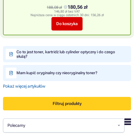
180,56 zł
188,08 zł
146,80 zł bez VAT
Najniższa cena w ciągu ostatnich 30 dni:
156,26 zł
Do koszyka
Co to jest toner, kartridż lub cylinder optyczny i do czego
służą?
Mam kupić oryginalny czy nieoryginalny toner?
Pokaż więcej artykułów
Filtruj produkty
Polecamy