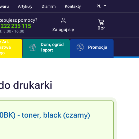
PL
owaru
Artykuły
Dla firm
Kontakty
zebujesz pomocy?
 222 235 115
0 zł
Zaloguj się
t: 8:00 - 16:00
 Art.
Dom, ogród
rstwa
Promocja
i sport
go
do drukarki
BK) - toner, black (czarny)