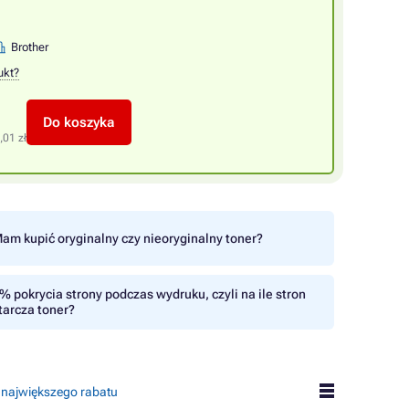
Brother
ukt?
Do koszyka
,01 zł
am kupić oryginalny czy nieoryginalny toner?
% pokrycia strony podczas wydruku, czyli na ile stron
tarcza toner?
 największego rabatu