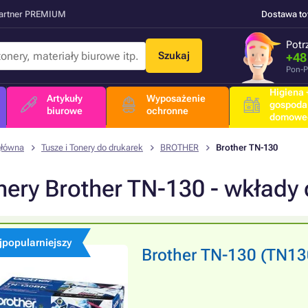
Partner PREMIUM
Dostawa t
Potr
Szukaj
+48
Pon-P
Higiena +
Artykuły
Wyposażenie
gospoda
biurowe
ochronne
domowe
główna
Tusze i Tonery do drukarek
BROTHER
Brother TN-130
nery Brother TN-130 - wkłady 
jpopularniejszy
Brother TN-130 (TN130