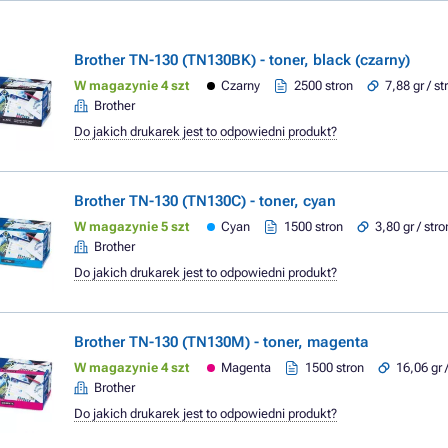
Brother TN-130 (TN130BK) - toner, black (czarny)
W magazynie 4 szt
Czarny
2500 stron
7,88 gr / s
Brother
Do jakich drukarek jest to odpowiedni produkt?
Brother TN-130 (TN130C) - toner, cyan
W magazynie 5 szt
Cyan
1500 stron
3,80 gr / str
Brother
Do jakich drukarek jest to odpowiedni produkt?
Brother TN-130 (TN130M) - toner, magenta
W magazynie 4 szt
Magenta
1500 stron
16,06 gr 
Brother
Do jakich drukarek jest to odpowiedni produkt?