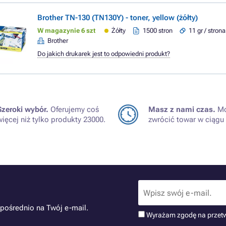
Brother TN-130 (TN130Y) - toner, yellow (żółty)
W magazynie 6 szt
Żółty
1500 stron
11 gr / strona
Brother
Do jakich drukarek jest to odpowiedni produkt?
Szeroki wybór.
Oferujemy coś
Masz z nami czas.
Mo
więcej niż tylko produkty 23000.
zwrócić towar w ciągu 
pośrednio na Twój e-mail.
Wyrażam zgodę na przet