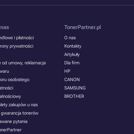
 nas
TonerPartner.pl
dlowe i płatności
O nas
rony prywatności
Kontakty
Artykuły
e od umowy, reklamacja
Dla firm
owaru
HP
ioru osobistego
CANON
atności
SAMSUNG
jalnościowy
BROTHER
alety zakupów u nas
 gwarancja tonerów
awane pytania
onerPartner