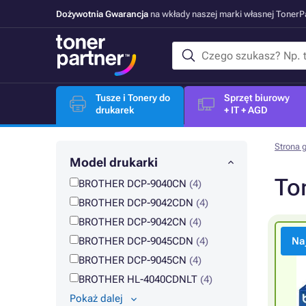
Dożywotnia Gwarancja
na wkłady naszej marki własnej Toner
Tusze i Tonery do
Sprzęt biurowy
drukarek
+ IT + AGD
Strona 
Model drukarki
To
BROTHER DCP-9040CN
(4)
BROTHER DCP-9042CDN
(4)
BROTHER DCP-9042CN
(4)
BROTHER DCP-9045CDN
(4)
Na
BROTHER DCP-9045CN
(4)
BROTHER HL-4040CDNLT
(4)
Pokaż dalej