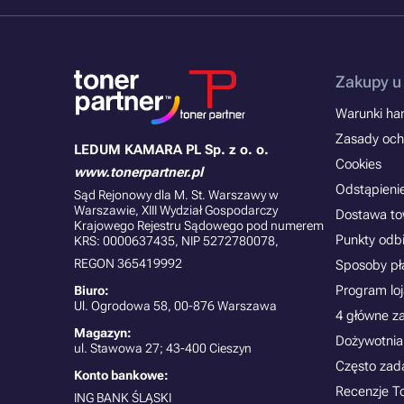
Zakupy u
Warunki han
Zasady och
LEDUM KAMARA PL Sp. z o. o.
Cookies
www.tonerpartner.pl
Odstąpieni
Sąd Rejonowy dla M. St. Warszawy w
Warszawie, XIII Wydział Gospodarczy
Dostawa t
Krajowego Rejestru Sądowego pod numerem
Punkty odb
KRS: 0000637435, NIP 5272780078,
REGON 365419992
Sposoby pł
Program lo
Biuro:
Ul. Ogrodowa 58, 00-876 Warszawa
4 główne z
Magazyn:
Dożywotnia
ul. Stawowa 27; 43-400 Cieszyn
Często zad
Konto bankowe:
Recenzje T
ING BANK ŚLĄSKI