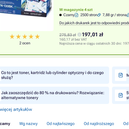
W magazynie 4 szt
Czarny
2500 stron
7,88 gr / strona
Do jakich drukarek jest to odpowiedni prod
197,01 zł
275,83 zł
160,17 zł bez VAT
2 ocen
Najniższa cena w ciągu ostatnich 30 dni:
197
Co to jest toner, kartridż lub cylinder optyczny i do czego
M
służą?
Jak zaoszczędzić do 80 % na drukowaniu? Rozwiązanie:
5
alternatywne tonery
s
więcej artykułów
ecamy
Wg nazwy
Od najtańszego
Od najdroższego
Od