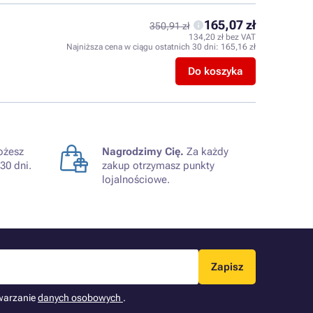
165,07 zł
350,91 zł
134,20 zł bez VAT
Najniższa cena w ciągu ostatnich 30 dni:
165,16 zł
Do koszyka
żesz
Nagrodzimy Cię.
Za każdy
30 dni.
zakup otrzymasz punkty
lojalnościowe.
Zapisz
warzanie
danych osobowych
.