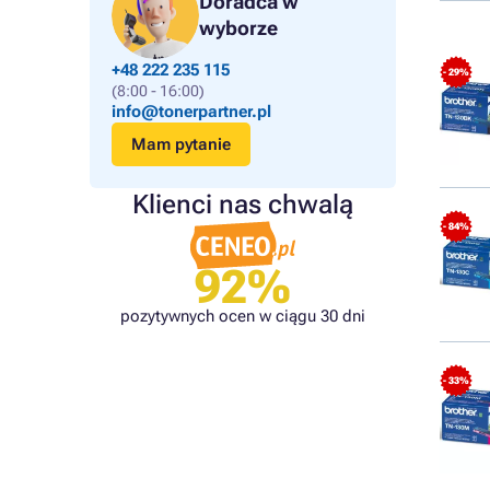
Doradca w
wyborze
+48 222 235 115
- 29%
(8:00 - 16:00)
info@tonerpartner.pl
Mam pytanie
Klienci nas chwalą
- 84%
92%
pozytywnych ocen w ciągu 30 dni
- 33%