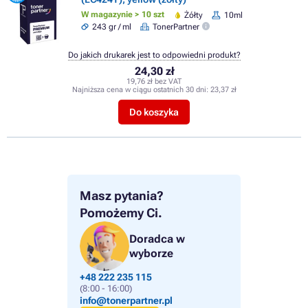
W magazynie > 10 szt
Żółty
10ml
243 gr / ml
TonerPartner
Do jakich drukarek jest to odpowiedni produkt?
24,30 zł
19,76 zł bez VAT
Najniższa cena w ciągu ostatnich 30 dni:
23,37 zł
Do koszyka
Masz pytania?
Pomożemy Ci.
Doradca w
wyborze
+48 222 235 115
(8:00 - 16:00)
info@tonerpartner.pl