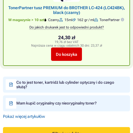
TonerPartner tusz PREMIUM do BROTHER LC-424 (LC424BK),
black (czarny)
W magazynie > 10 szt
Czarny
15ml
162 gr / ml
TonerPartner
Do jakich drukarek jest to odpowiedni produkt?
24,30 zł
19,76 zł bez VAT
Najniższa cena w ciągu ostatnich 30 dni:
23,37 zł
Do koszyka
Co to jest toner, kartridż lub cylinder optyczny i do czego
służą?
Mam kupić oryginalny czy nieoryginalny toner?
Pokaż więcej artykułów