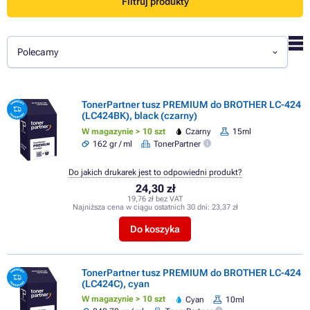
Filtruj produkty
Polecamy
TonerPartner tusz PREMIUM do BROTHER LC-424
(LC424BK), black (czarny)
W magazynie > 10 szt
Czarny
15ml
162 gr / ml
TonerPartner
Do jakich drukarek jest to odpowiedni produkt?
24,30 zł
19,76 zł bez VAT
Najniższa cena w ciągu ostatnich 30 dni:
23,37 zł
Do koszyka
TonerPartner tusz PREMIUM do BROTHER LC-424
(LC424C), cyan
W magazynie > 10 szt
Cyan
10ml