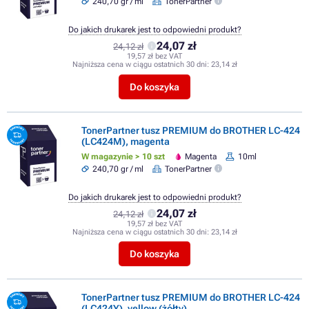
240,70 gr / ml
TonerPartner
Do jakich drukarek jest to odpowiedni produkt?
24,07 zł
24,12 zł
19,57 zł bez VAT
Najniższa cena w ciągu ostatnich 30 dni:
23,14 zł
Do koszyka
TonerPartner tusz PREMIUM do BROTHER LC-424
(LC424M), magenta
W magazynie > 10 szt
Magenta
10ml
240,70 gr / ml
TonerPartner
Do jakich drukarek jest to odpowiedni produkt?
24,07 zł
24,12 zł
19,57 zł bez VAT
Najniższa cena w ciągu ostatnich 30 dni:
23,14 zł
Do koszyka
TonerPartner tusz PREMIUM do BROTHER LC-424
(LC424Y), yellow (żółty)