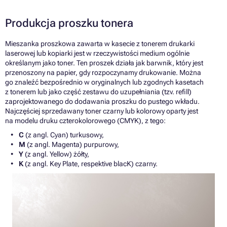
Produkcja proszku tonera
Mieszanka proszkowa zawarta w kasecie z tonerem drukarki
laserowej lub kopiarki jest w rzeczywistości medium ogólnie
określanym jako toner. Ten proszek działa jak barwnik, który jest
przenoszony na papier, gdy rozpoczynamy drukowanie. Można
go znaleźć bezpośrednio w oryginalnych lub zgodnych kasetach
z tonerem lub jako część zestawu do uzupełniania (tzv. refill)
zaprojektowanego do dodawania proszku do pustego wkładu.
Najczęściej sprzedawany toner czarny lub kolorowy oparty jest
na modelu druku czterokolorowego (CMYK), z tego:
C
(z angl. Cyan) turkusowy,
M
(z angl. Magenta) purpurowy,
Y
(z angl. Yellow) żółty,
K
(z angl. Key Plate, respektive blacK) czarny.