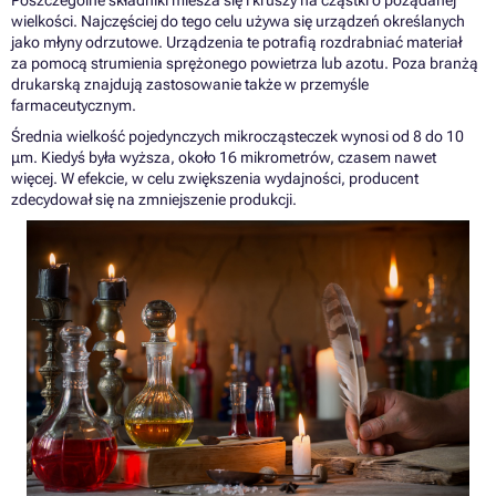
Poszczególne składniki miesza się i kruszy na cząstki o pożądanej
wielkości. Najczęściej do tego celu używa się urządzeń określanych
jako młyny odrzutowe. Urządzenia te potrafią rozdrabniać materiał
za pomocą strumienia sprężonego powietrza lub azotu. Poza branżą
drukarską znajdują zastosowanie także w przemyśle
farmaceutycznym.
Średnia wielkość pojedynczych mikrocząsteczek wynosi od 8 do 10
μm. Kiedyś była wyższa, około 16 mikrometrów, czasem nawet
więcej. W efekcie, w celu zwiększenia wydajności, producent
zdecydował się na zmniejszenie produkcji.