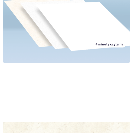
Nie tylko parametry samej drukarki, ale także właściwy dobór
odpowiedniego papieru wpływa na to, czy będziesz zadowolony z
wyniku. Czy z przyjemnością będziesz zacierać ręce czy będziesz miał
tylko kwaśną minę. Papier do drukarek jak wszystko inne ma
Przeczytaj cały artykuł »
znaczenie: używaj produktów najwyższej jakości.
4 minuty czytania
Co to jest toner, kartridż lub cylinder optyczny i do czego