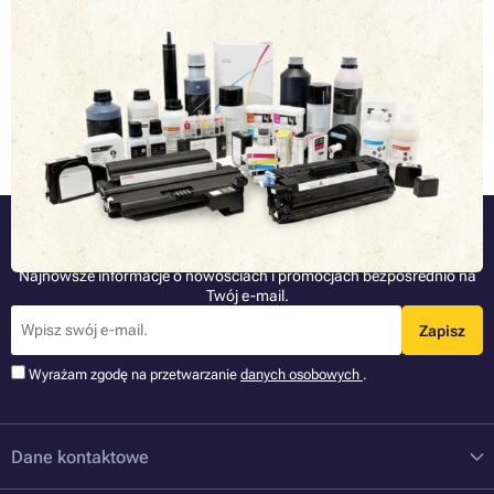
służą?
Nowoczesne drukarki wykorzystują różne technologie druku. Jedne
są bardziej niezawodne, inne mniej. Na niektórych można sporo
zarobić, a inne pozwalają zaoszczędzić niemałą sumę. Jedno jest
jednak pewne — żadna drukarka ani kopiarka nie obejdzie się bez
Przeczytaj cały artykuł »
kartridża. W momencie, gdy kartridż się kończy i przychodzi czas na
jego wymianę, warto wiedzieć, co tak naprawdę trzeba kupić. Tusz
czy toner w proszku? Jaka jest między nimi różnica? Czy wiesz, czym
są kartridż, toner i cylinder optyczny, i do czego służą? Jeśli nie —
najwyższy czas to wyjaśnić.
Bądź jako pierwszy
Najnowsze informacje o nowościach i promocjach bezpośrednio na
Twój e-mail.
Zapisz
Wyrażam zgodę na przetwarzanie
danych osobowych
.
Dane kontaktowe