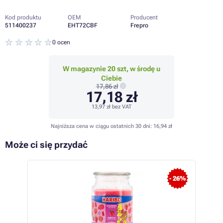
Kod produktu
OEM
Producent
511400237
EHT72CBF
Frepro
0 ocen
W magazynie 20 szt, w środę u
Ciebie
17,86 zł
17,18 zł
13,97 zł
bez VAT
Najniższa cena w ciągu ostatnich 30 dni:
16,94 zł
Może ci się przydać
 28%
- 26%