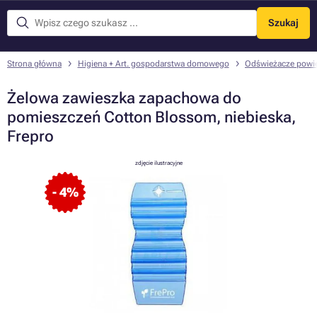
Szukaj
Menu
Strona główna
Higiena + Art. gospodarstwa domowego
Odświeżacze powie
Żelowa zawieszka zapachowa do
pomieszczeń Cotton Blossom, niebieska,
Frepro
zdjęcie ilustracyjne
- 4%