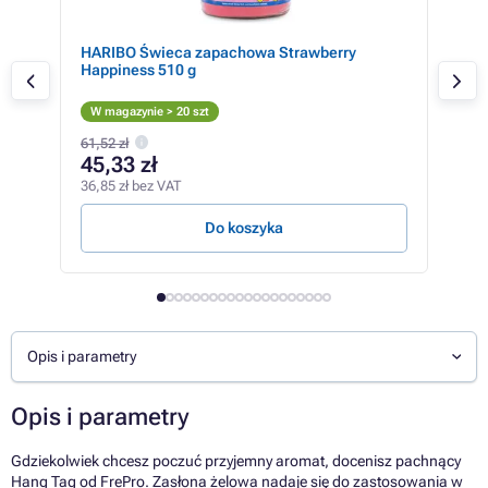
z
HARIBO Świeca zapachowa Strawberry
opa
Happiness 510 g
Fru
85 
W magazynie > 20 szt
W m
61,52 zł
54,2
45,33 zł
39
36,85 zł bez VAT
32,4
Do koszyka
Opis i parametry
Opis i parametry
Gdziekolwiek chcesz poczuć przyjemny aromat, docenisz pachnący
Hang Tag od FrePro. Zasłona żelowa nadaje się do zastosowania w