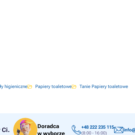
ły higieniczne
Papiery toaletowe
Tanie Papiery toaletowe
Doradca
+48 222 235 115
Ci.
info@
w wyborze
(8:00 - 16:00)