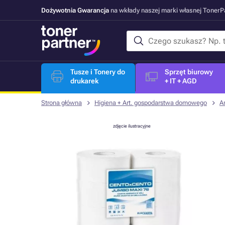
Dożywotnia Gwarancja
na wkłady naszej marki własnej Toner
Tusze i Tonery do
Sprzęt biurowy
drukarek
+ IT + AGD
Strona główna
Higiena + Art. gospodarstwa domowego
A
zdjęcie ilustracyjne