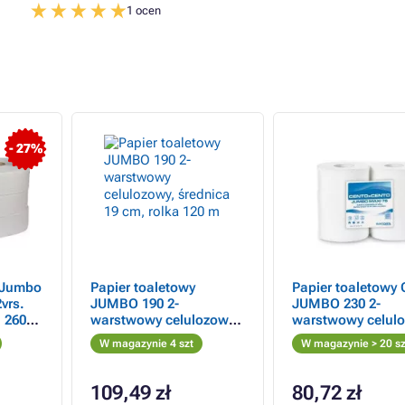
1 ocen
- 27%
 Jumbo
Papier toaletowy
Papier toaletowy 
vrs.
JUMBO 190 2-
JUMBO 230 2-
a 260m
warstwowy celulozowy,
warstwowy celulo
średnica 19 cm, rolka
średnica 23 cm, r
W magazynie 4 szt
W magazynie > 20 sz
120 m
190 m
109,49 zł
80,72 zł