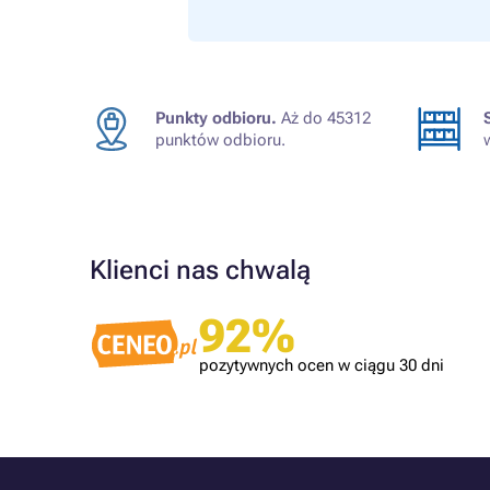
Punkty odbioru.
Aż do 45312
punktów odbioru.
Klienci nas chwalą
Zweryfikowany klient
92%
Polecam. Szybka wysyłka. Tusze dobrze
spakowane
pozytywnych ocen w ciągu 30 dni