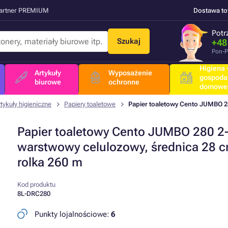
Partner PREMIUM
Dostawa t
Potr
Szukaj
+48
Pon-P
Higiena +
Artykuły
Wyposażenie
gospoda
biurowe
ochronne
domowe
rtykuły higieniczne
Papiery toaletowe
Papier toaletowy Cento JUMBO 2
Papier toaletowy Cento JUMBO 280 2
warstwowy celulozowy, średnica 28 c
rolka 260 m
Kod produktu
8L-DRC280
Punkty lojalnościowe:
6