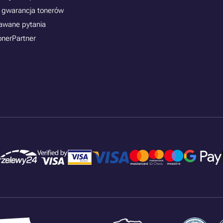
 gwarancja tonerów
awane pytania
onerPartner