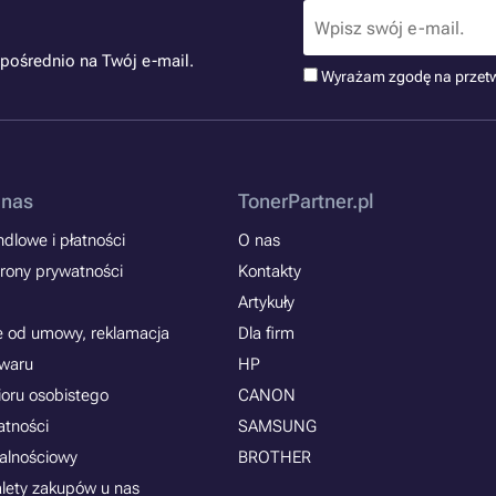
pośrednio na Twój e-mail.
Wyrażam zgodę na przet
 nas
TonerPartner.pl
dlowe i płatności
O nas
rony prywatności
Kontakty
Artykuły
e od umowy, reklamacja
Dla firm
owaru
HP
ioru osobistego
CANON
atności
SAMSUNG
jalnościowy
BROTHER
alety zakupów u nas