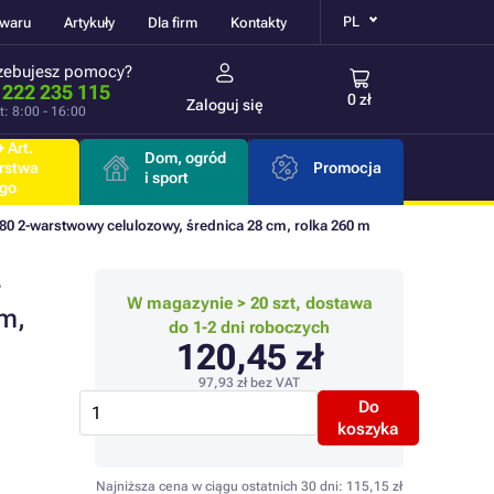
PL
owaru
Artykuły
Dla firm
Kontakty
zebujesz pomocy?
 222 235 115
0 zł
Zaloguj się
t: 8:00 - 16:00
 Art.
Dom, ogród
rstwa
Promocja
i sport
go
80 2-warstwowy celulozowy, średnica 28 cm, rolka 260 m
-
W magazynie > 20 szt, dostawa
m,
do 1-2 dni roboczych
120,45 zł
97,93 zł
bez VAT
Do
koszyka
Najniższa cena w ciągu ostatnich 30 dni:
115,15 zł