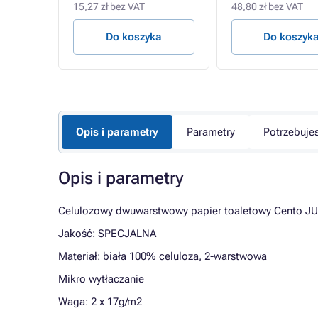
15,27 zł bez VAT
48,80 zł bez VAT
t.
Do koszyka
Do koszyk
Opis i parametry
Parametry
Potrzebuje
Opis i parametry
Celulozowy dwuwarstwowy papier toaletowy Cento J
Jakość: SPECJALNA
Materiał: biała 100% celuloza, 2-warstwowa
Mikro wytłaczanie
Waga: 2 x 17g/m2