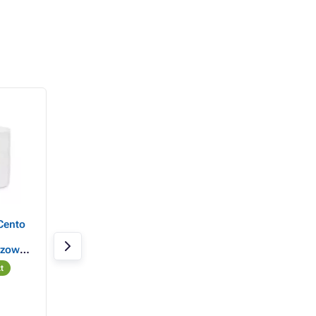
Cento
Papier toaletowy
Papier toaletowy
Harmasan 400trip.
280mm 1vrs. recyc
zowy,
6szt / sprzedaż tyl
olka
sztuki
t
W magazynie > 20 szt
W magazynie 1 szt
54,37 zł
3,58 zł
40,01 zł