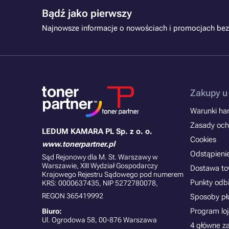
Bądź jako pierwszy
Najnowsze informacje o nowościach i promocjach bez
Zakupy u
Warunki han
Zasady och
LEDUM KAMARA PL Sp. z o. o.
Cookies
www.tonerpartner.pl
Odstąpieni
Sąd Rejonowy dla M. St. Warszawy w
Warszawie, XIII Wydział Gospodarczy
Dostawa t
Krajowego Rejestru Sądowego pod numerem
Punkty odb
KRS: 0000637435, NIP 5272780078,
REGON 365419992
Sposoby pł
Program lo
Biuro:
Ul. Ogrodowa 58, 00-876 Warszawa
4 główne z