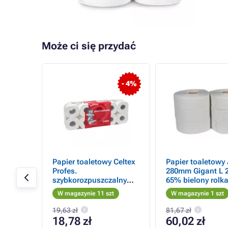
Może ci się przydać
- 4%
130 cm
Papier toaletowy Celtex
Papier toaletowy
Profes.
280mm Gigant L 2
szybkorozpuszczalny
65% bielony rolk
160 łez 2vrs. biały 10szt
6szt /sprzedaż po
W magazynie 11 szt
W magazynie 1 szt
/w sprzedaży tylko w
opakowaniu
opakowaniach
19,63 zł
81,67 zł
18,78 zł
60,02 zł