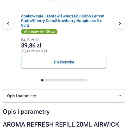
opakowanie - zestaw świeczek Haribo Lemon
HAR
Fruits/Cherry Cola/Strawberry Happiness 3 x
Hap
85 g
W magazynie > 20 szt
W m
54,29 zł
61,5
39,86 zł
45
32,41 zł bez VAT
36,8
Do koszyka
Opis i parametry
Opis i parametry
AROMA REFRESH REFILL 20ML AIRWICK