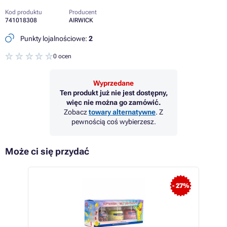
Kod produktu
Producent
741018308
AIRWICK
Punkty lojalnościowe:
2
0 ocen
Wyprzedane
Ten produkt już nie jest dostępny,
więc nie można go zamówić.
Zobacz
towary alternatywne
. Z
pewnością coś wybierzesz.
Może ci się przydać
 95%
- 27%