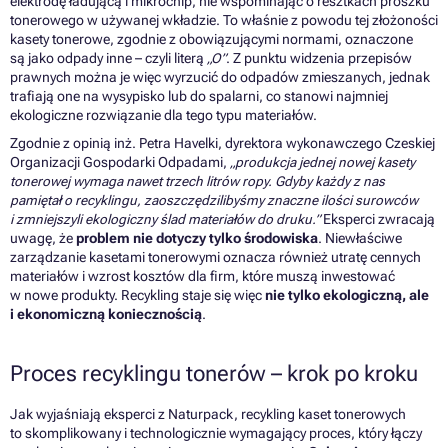
elektrodę ładującą i mikrochip, nie wspominając o resztkach proszku
tonerowego w używanej wkładzie. To właśnie z powodu tej złożoności
kasety tonerowe, zgodnie z obowiązującymi normami, oznaczone
są jako odpady inne – czyli literą
„O”
. Z punktu widzenia przepisów
prawnych można je więc wyrzucić do odpadów zmieszanych, jednak
trafiają one na wysypisko lub do spalarni, co stanowi najmniej
ekologiczne rozwiązanie dla tego typu materiałów.
Zgodnie z opinią inż. Petra Havelki, dyrektora wykonawczego
Czeskiej
Organizacji Gospodarki Odpadami
,
„produkcja jednej nowej kasety
tonerowej wymaga nawet trzech litrów ropy. Gdyby każdy z nas
pamiętał o recyklingu, zaoszczędzilibyśmy znaczne ilości surowców
i zmniejszyli ekologiczny ślad materiałów do druku.”
Eksperci zwracają
uwagę, że
problem nie dotyczy tylko środowiska
. Niewłaściwe
zarządzanie kasetami tonerowymi oznacza również utratę cennych
materiałów i wzrost kosztów dla firm, które muszą inwestować
w nowe produkty. Recykling staje się więc
nie tylko ekologiczną, ale
i ekonomiczną koniecznością
.
Proces recyklingu tonerów – krok po kroku
Jak wyjaśniają eksperci z
Naturpack
, recykling kaset tonerowych
to skomplikowany i technologicznie wymagający proces, który łączy