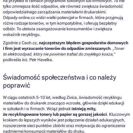
na przykład w ramach programów szkolnych lub firmowych. To nie
tylko zmniejsza ilość odpadów, ale również zwiększa świadomość
odpowiedzialnego zarządzania materiałami drukarskimi.
Odpady-online.cz widzi wielki potencjał w firmach, które przyjmują
różne rodzaje tonerów, w tym kompatybilne, i oferują bezpłatny
odbiór. To ułatwia zaangażowanie konsumentów i zwiększa
wskaźnik recyklingu.
Zgodnie z Caoh.cz,
najczęstszym błędem gospodarstw domowych
i firm jest wyrzucanie tonerów do odpadów zmieszanych
.
„Toner
to elektroodpad, który nie powinien trafiać do zwykłego kosza,”
podkreśla inż. Petr Havelka.
Świadomość społeczeństwa i co należy
poprawić
W ciągu ostatnich 5-10 lat, według
Zivica
, świadomość recyklingu
materiałów do drukarek znacząco wzrosła, głównie dzięki edukacji
w szkołach i w firmach. Wciąż jednak
istnieją mity,
że recyklingowane tonery lub papier są gorszej jakości
. Kluczowym
krokiem do lepszych wyników jest połączenie działań edukacyjnych,
rozszerzenie sieci punktów zbiórki oraz motywacja do ograniczenia
nadmiernej konsumpcji materiałów do druku.