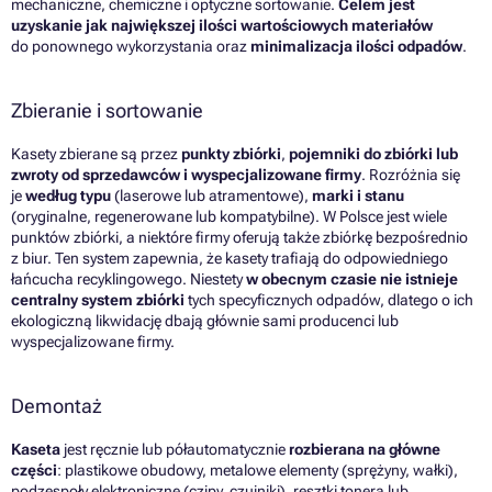
mechaniczne, chemiczne i optyczne sortowanie.
Celem jest
uzyskanie jak największej ilości wartościowych materiałów
do ponownego wykorzystania oraz
minimalizacja ilości odpadów
.
Zbieranie i sortowanie
Kasety zbierane są przez
punkty zbiórki
,
pojemniki do zbiórki lub
zwroty od sprzedawców
i wyspecjalizowane firmy
. Rozróżnia się
je
według typu
(laserowe lub atramentowe),
marki i stanu
(oryginalne, regenerowane lub kompatybilne).
W Polsce jest wiele
punktów zbiórki
, a niektóre firmy oferują także zbiórkę bezpośrednio
z biur. Ten system zapewnia, że kasety trafiają do odpowiedniego
łańcucha recyklingowego. Niestety
w obecnym czasie nie istnieje
centralny system zbiórki
tych specyficznych odpadów, dlatego o ich
ekologiczną likwidację dbają głównie sami producenci lub
wyspecjalizowane firmy.
Demontaż
Kaseta
jest ręcznie lub półautomatycznie
rozbierana na główne
części
: plastikowe obudowy, metalowe elementy (sprężyny, wałki),
podzespoły elektroniczne (czipy, czujniki), resztki tonera lub