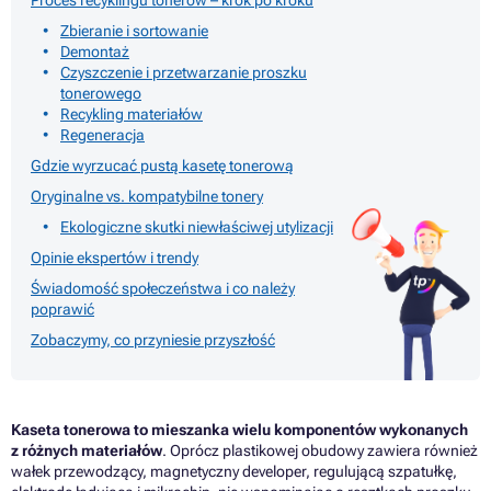
Proces recyklingu tonerów – krok po kroku
Zbieranie i sortowanie
Demontaż
Czyszczenie i przetwarzanie proszku
tonerowego
Recykling materiałów
Regeneracja
Gdzie wyrzucać pustą kasetę tonerową
Oryginalne vs. kompatybilne tonery
Ekologiczne skutki niewłaściwej utylizacji
Opinie ekspertów i trendy
Świadomość społeczeństwa i co należy
poprawić
Zobaczymy, co przyniesie przyszłość
Kaseta tonerowa to mieszanka wielu komponentów wykonanych
z różnych materiałów
. Oprócz plastikowej obudowy zawiera również
wałek przewodzący, magnetyczny developer, regulującą szpatułkę,