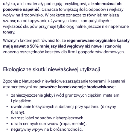
użytku, a ich materiały podlegają recyklingowi, ale
nie można ich
ponownie napełnić
. Oznacza to większą ilość odpadów i większy
wpływ na środowisko. W praktyce oznacza to również mniejszą
szansę na odkupywanie używanych kaset kompatybilnych –
większość skupów przyjmuje tylko oryginalne, jeszcze nie napełnione
tonery.
Ważnym faktem jest również to, że
regenerowane oryginalne kasety
mają nawet o 50% mniejszy ślad węglowy niż nowe
i stanowią
znaczną oszczędność kosztów dla firm i gospodarstw domowych.
Ekologiczne skutki niewłaściwej utylizacji
Zgodnie z Naturpack niewłaściwe zarządzanie tonerami i kasetami
atramentowymi ma
poważne konsekwencje środowiskowe
:
zanieczyszczenie gleby i wód gruntowych ciężkimi metalami
i plastikiem,
uwalnianie toksycznych substancji przy spalaniu (dioxyny,
furany),
wzrost ilości odpadów niebezpiecznych,
utrata cennych surowców (ropa, metale),
negatywny wpływ na bioróżnorodność.