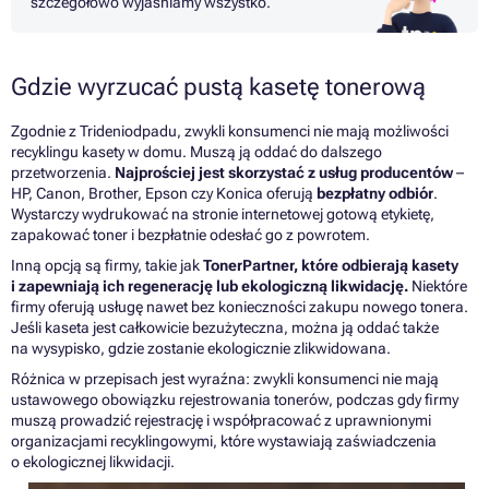
szczegółowo wyjaśniamy wszystko.
Gdzie wyrzucać pustą kasetę tonerową
Zgodnie z
Trideniodpadu
, zwykli konsumenci nie mają możliwości
recyklingu kasety w domu. Muszą ją oddać do dalszego
przetworzenia.
Najprościej jest skorzystać z usług producentów
–
HP, Canon, Brother, Epson czy Konica oferują
bezpłatny odbiór
.
Wystarczy wydrukować na stronie internetowej gotową etykietę,
zapakować toner i bezpłatnie odesłać go z powrotem.
Inną opcją są firmy, takie jak
TonerPartner, które odbierają kasety
i zapewniają ich regenerację lub ekologiczną likwidację.
Niektóre
firmy oferują usługę nawet bez konieczności zakupu nowego tonera.
Jeśli kaseta jest całkowicie bezużyteczna, można ją oddać także
na wysypisko, gdzie zostanie ekologicznie zlikwidowana.
Różnica w przepisach jest wyraźna: zwykli konsumenci nie mają
ustawowego obowiązku rejestrowania tonerów, podczas gdy firmy
muszą prowadzić rejestrację i współpracować z uprawnionymi
organizacjami recyklingowymi, które wystawiają zaświadczenia
o ekologicznej likwidacji.