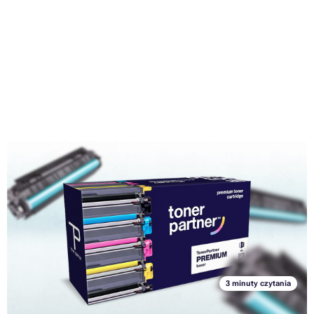
Jak wybrać kompatybilny lub regenerowany toner
Wszyscy wiemy, że drukowanie nie jest tanią sprawą. I że szukanie
tych najtańszych wariantów nie musi prowadzić do zadowolenia,
szczególnie jeśli chodzi o jakość. Dotyczy to zarówno drukarek jak i
tonerów. Mimo to na przykład w tym drugim przypadku koszty da się
Przeczytaj cały artykuł »
wyraźnie obniżyć, poprzez zakup kompatybilnych lub
regenerowanych tonerów. Czym się one różnią od oryginalnych
produktów i na co zwrócić uwagę podczas wybierania?
3 minuty czytania