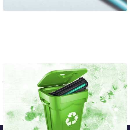
Co zrobić z pustą kasetą po tuszu lub tonerze: doradzamy,
jak je utylizować lub poddać recyklingowi
Niezależnie od tego, czy używasz drukarki atramentowej, czy
laserowej, nie unikniesz ich wymiany od czasu do czasu w postaci
zużytej kasety. Ale czy wiesz, co zrobić ze starym pustym wkładem do
drukarki? Kosz na śmieci zdecydowanie nie jest trafiony - przynajmniej
Przeczytaj cały artykuł »
jeśli nie chcesz zaszkodzić naturze. Co wiec robić z pustymi kasetami
po tuszach i tonerach?