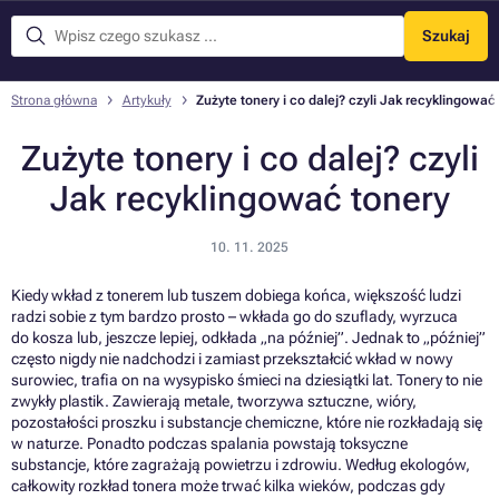
Szukaj
Menu
Strona główna
Artykuły
Zużyte tonery i co dalej? czyli Jak recyklingować
Zużyte tonery i co dalej? czyli
Jak recyklingować tonery
10. 11. 2025
Kiedy wkład z tonerem lub tuszem dobiega końca, większość ludzi
radzi sobie z tym bardzo prosto – wkłada go do szuflady, wyrzuca
do kosza lub, jeszcze lepiej, odkłada „na później”. Jednak to „później”
często nigdy nie nadchodzi i zamiast przekształcić wkład w nowy
surowiec, trafia on na wysypisko śmieci na dziesiątki lat. Tonery to nie
zwykły plastik. Zawierają metale, tworzywa sztuczne, wióry,
pozostałości proszku i substancje chemiczne, które nie rozkładają się
w naturze. Ponadto podczas spalania powstają toksyczne
substancje, które zagrażają powietrzu i zdrowiu. Według ekologów,
całkowity rozkład tonera może trwać kilka wieków, podczas gdy