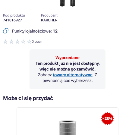
Kod produktu
Producent
741016927
KÄRCHER
Punkty lojalnościowe:
12
0 ocen
Wyprzedane
Ten produkt już nie jest dostępny,
więc nie można go zamówić.
Zobacz
towary alternatywne
. Z
pewnością coś wybierzesz.
Może ci się przydać
 13%
- 28%