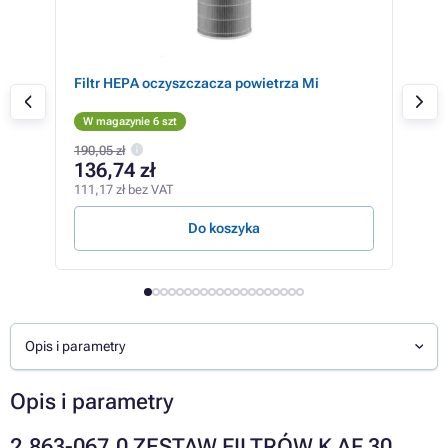
 EU
Filtr HEPA oczyszczacza powietrza Mi
XD6
W magazynie 6 szt
W m
190,05 zł
130,
136,74 zł
10
111,17 zł bez VAT
87,0
Do koszyka
Opis i parametry
Opis i parametry
2.863-067.0 ZESTAW FILTRÓW K AF 30