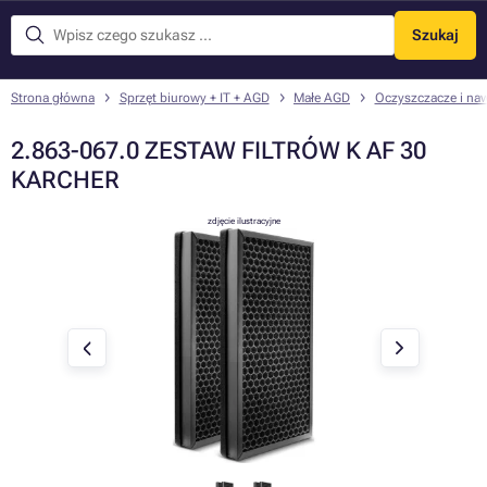
Szukaj
Menu
Strona główna
Sprzęt biurowy + IT + AGD
Małe AGD
Oczyszczacze i naw
2.863-067.0 ZESTAW FILTRÓW K AF 30
KARCHER
zdjęcie ilustracyjne