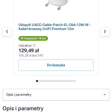
,
Ubiquiti UACC-Cable-Patch-EL-C6A-12M-W -
Kab
any,
Kabel krosowy UniFi Premium 12m
Ethe
W magazynie 18 szt
W m
132,80 zł
460,
129,49 zł
42
105,28 zł bez VAT
348,
Do koszyka
Opis i parametry
Opis i parametry