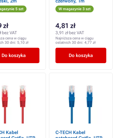
eski, 2m
czerwony, 1m
gazynie 5 szt
W magazynie 3 szt
 zł
4,81 zł
ł bez VAT
3,91 zł bez VAT
sza cena w ciągu
Najniższa cena w ciągu
ich 30 dni:
5,10 zł
ostatnich 30 dni:
4,77 zł
Do koszyka
Do koszyka
CH Kabel
C-TECH Kabel