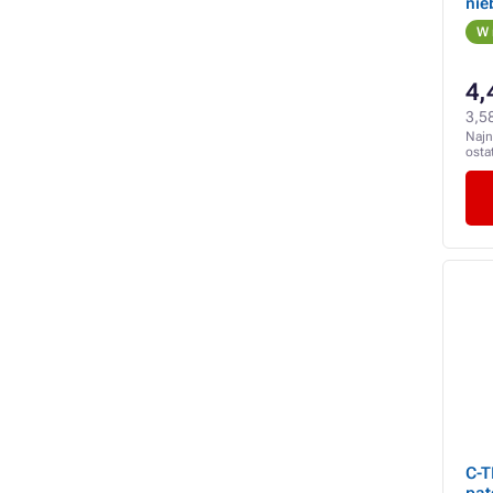
nie
W 
4,
3,58
Najn
osta
C-T