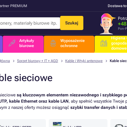
Partner PREMIUM
Dostawa t
Potr
Szukaj
+48
Pon-P
Higiena +
Artykuły
Wyposażenie
gospoda
biurowe
ochronne
domowe
główna
Sprzęt biurowy + IT + AGD
Kable i Wtyki antenowe
Kable sie
ble sieciowe
sieciowe
są kluczowym elementem niezawodnego i szybkiego po
UTP, kable Ethernet oraz kable LAN
, aby spełnić wszystkie Twoje
wym z naszej oferty możesz osiągnąć
szybki transfer danych i sta