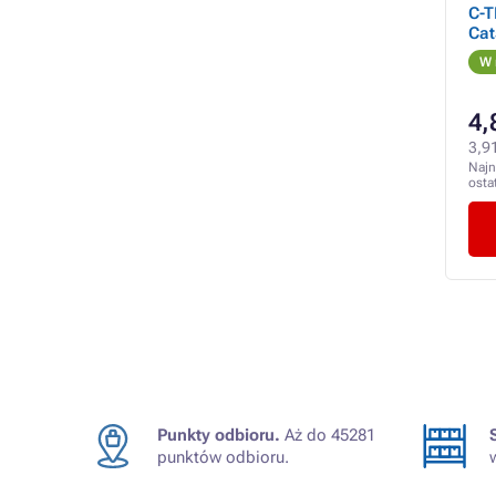
C-T
Cat
W 
4,
3,91
Najn
osta
Punkty odbioru.
Aż do 45281
punktów odbioru.