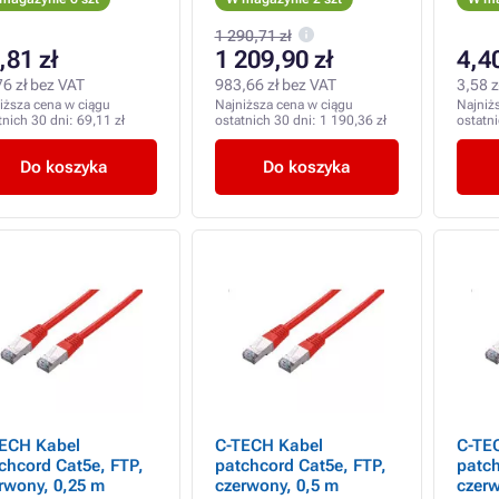
1 290,71 zł
,81 zł
1 209,90 zł
4,40
76 zł bez VAT
983,66 zł bez VAT
3,58 z
iższa cena w ciągu
Najniższa cena w ciągu
Najniż
tnich 30 dni:
69,11 zł
ostatnich 30 dni:
1 190,36 zł
ostatn
Do koszyka
Do koszyka
ECH Kabel
C-TECH Kabel
C-TE
chcord Cat5e, FTP,
patchcord Cat5e, FTP,
patch
rwony, 0,25 m
czerwony, 0,5 m
czer