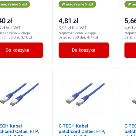
magazynie 5 szt
W magazynie 9 szt
W ma
40 zł
4,81 zł
5,66
 zł bez VAT
3,91 zł bez VAT
4,60 z
iższa cena w ciągu
Najniższa cena w ciągu
Najniż
tnich 30 dni:
3,16 zł
ostatnich 30 dni:
4,77 zł
ostatn
Do koszyka
Do koszyka
ECH Kabel
C-TECH Kabel
C-TE
chcord Cat5e, FTP,
patchcord Cat5e, FTP,
patch