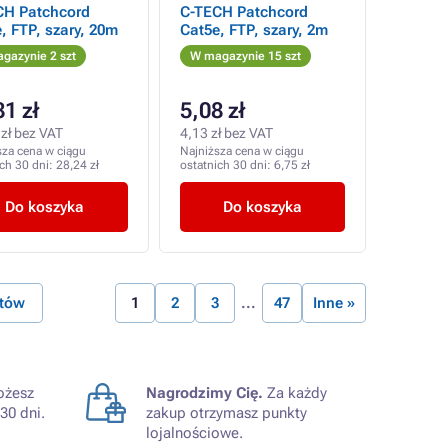
CH Patchcord
C-TECH Patchcord
, FTP, szary, 20m
Cat5e, FTP, szary, 2m
gazynie 2 szt
W magazynie 15 szt
81 zł
5,08 zł
zł bez VAT
4,13 zł bez VAT
sza cena w ciągu
Najniższa cena w ciągu
ich 30 dni:
28,24 zł
ostatnich 30 dni:
6,75 zł
Do koszyka
Do koszyka
któw
1
2
3
47
Inne »
żesz
Nagrodzimy Cię.
Za każdy
30 dni.
zakup otrzymasz punkty
lojalnościowe.