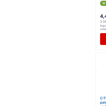
W 
4,
3,58
Najn
osta
C-T
pat