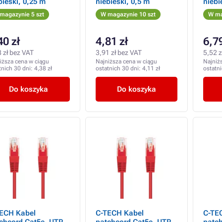
bieski, 0,25 m
niebieski, 0,5 m
niebi
magazynie 5 szt
W magazynie 10 szt
W ma
40 zł
4,81 zł
6,79
 zł bez VAT
3,91 zł bez VAT
5,52 z
iższa cena w ciągu
Najniższa cena w ciągu
Najniż
tnich 30 dni:
4,38 zł
ostatnich 30 dni:
4,11 zł
ostatn
Do koszyka
Do koszyka
ECH Kabel
C-TECH Kabel
C-TE