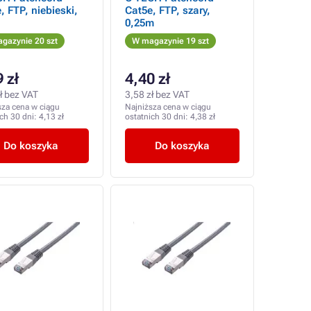
, FTP, niebieski,
Cat5e, FTP, szary,
0,25m
gazynie 20 szt
W magazynie 19 szt
 zł
4,40 zł
ł bez VAT
3,58 zł bez VAT
sza cena w ciągu
Najniższa cena w ciągu
ich 30 dni:
4,13 zł
ostatnich 30 dni:
4,38 zł
Do koszyka
Do koszyka