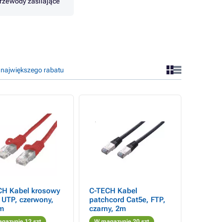
rzewody zasilające
 największego rabatu
CH Kabel krosowy
C-TECH Kabel
 UTP, czerwony,
patchcord Cat5e, FTP,
 m
czarny, 2m
gazynie 12 szt
W magazynie 20 szt