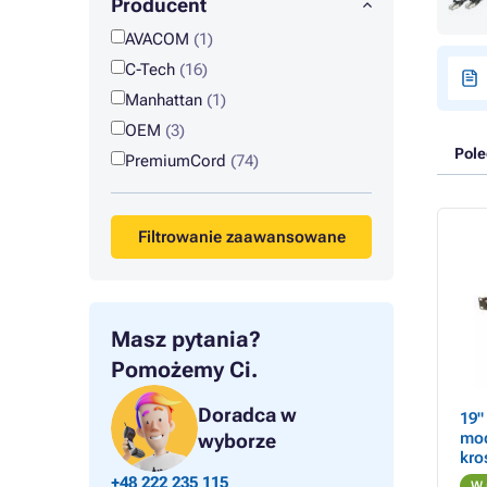
Producent
AVACOM
(1)
C-Tech
(16)
Manhattan
(1)
OEM
(3)
Pol
PremiumCord
(74)
Filtrowanie zaawansowane
Masz pytania?
Pomożemy Ci.
Doradca w
19"
mod
wyborze
kro
cza
+48 222 235 115
W 