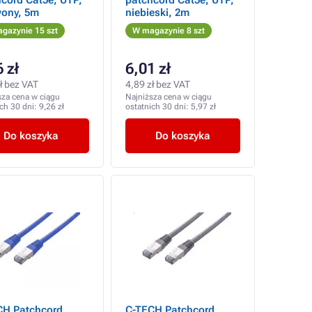
cord Cat5e, UTP,
patchcord Cat5e, UTP,
wony, 5m
niebieski, 2m
gazynie 15 szt
W magazynie 8 szt
 zł
6,01 zł
ł bez VAT
4,89 zł bez VAT
sza cena w ciągu
Najniższa cena w ciągu
ich 30 dni:
9,26 zł
ostatnich 30 dni:
5,97 zł
Do koszyka
Do koszyka
CH Patchcord
C-TECH Patchcord