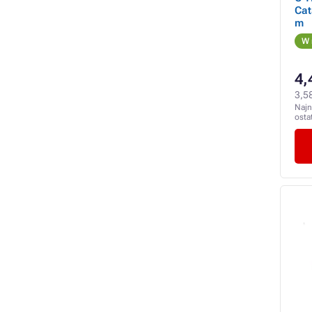
Cat
m
W 
4,
3,58
Najn
osta