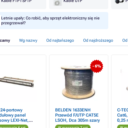
Kable FTP i SFTP
Kable UTP
P
Letnie upały: Co robić, aby sprzęt elektroniczny się nie
przegrzewał?
ecamy
Wg nazwy
Od najtańszego
Od najdroższego
Od
- 6%
 24-portowy
BELDEN 1633ENH
C-TE
ułowy panel
Przewód F/UTP CAT5E
Cat6,
sowy LEXI-Net,
LSOH, Dca 305m szary
0,25
rny
magazynie 6 szt
W magazynie 2 szt
W ma