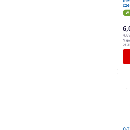
pat
cze
W 
6,
4,89
Najn
osta
C-T