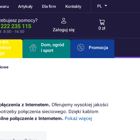
PL
owaru
Artykuły
Dla firm
Kontakty
zebujesz pomocy?
 222 235 115
0 zł
Zaloguj się
t: 8:00 - 16:00
 Art.
Dom, ogród
rstwa
Promocja
i sport
go
ciowe
łączenia z Internetem.
Oferujemy wysokiej jakości
 potrzeby połączenia sieciowego. Dzięki kablom
bilne połączenie z Internetem.
Pokaż więcej