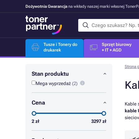
Dożywotnia Gwarancja
na wkłady naszej marki własnej Toner
Tusze i Tonery do
Sprzęt biurowy
drukarek
+ IT + AGD
Strona 
Stan produktu
Ka
Mega wyprzedaż
(2)
Cena
Kable 
kable 
siecio
2
zł
3297
zł