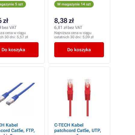
gazynie 5 szt
W magazynie 14 szt
 zł
8,38 zł
ł bez VAT
6,81 zł bez VAT
sza cena w ciągu
Najniższa cena w ciągu
ich 30 dni:
5,57 zł
ostatnich 30 dni:
5,09 zł
Do koszyka
Do koszyka
CH Kabel
C-TECH Kabel
cord Cat5e, FTP,
patchcord Cat5e, UTP,