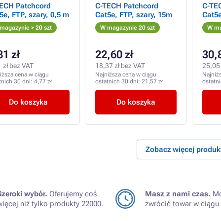
ECH Patchcord
C-TECH Patchcord
C-TE
5e, FTP, szary, 0,5 m
Cat5e, FTP, szary, 15m
Cat5e
magazynie > 20 szt
W magazynie 20 szt
W ma
81 zł
22,60 zł
30,
 zł bez VAT
18,37 zł bez VAT
25,05 
iższa cena w ciągu
Najniższa cena w ciągu
Najniż
tnich 30 dni:
4,77 zł
ostatnich 30 dni:
21,57 zł
ostatn
Do koszyka
Do koszyka
Zobacz więcej produ
Szeroki wybór.
Oferujemy coś
Masz z nami czas.
Mo
więcej niż tylko produkty 22000.
zwrócić towar w ciągu 