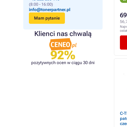
(8:00 - 16:00)
info@tonerpartner.pl
69
Mam pytanie
56,
Najn
osta
Klienci nas chwalą
92%
pozytywnych ocen w ciągu 30 dni
C-T
pat
cze