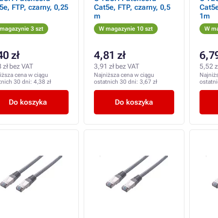
5e, FTP, czarny, 0,25
Cat5e, FTP, czarny, 0,5
Cat5e
m
1m
magazynie 3 szt
W magazynie 10 szt
W ma
40 zł
4,81 zł
6,79
 zł bez VAT
3,91 zł bez VAT
5,52 z
iższa cena w ciągu
Najniższa cena w ciągu
Najniż
tnich 30 dni:
4,38 zł
ostatnich 30 dni:
3,67 zł
ostatn
Do koszyka
Do koszyka