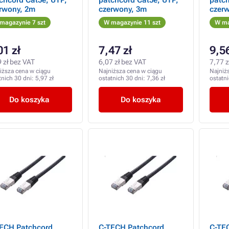
chcord Cat5e, UTP,
patchcord Cat5e, UTP,
patch
rwony, 2m
czerwony, 3m
czer
magazynie 7 szt
W magazynie 11 szt
W ma
01 zł
7,47 zł
9,56
 zł bez VAT
6,07 zł bez VAT
7,77 z
iższa cena w ciągu
Najniższa cena w ciągu
Najniż
tnich 30 dni:
5,97 zł
ostatnich 30 dni:
7,36 zł
ostatn
Do koszyka
Do koszyka
ECH Patchcord
C-TECH Patchcord
C-TE