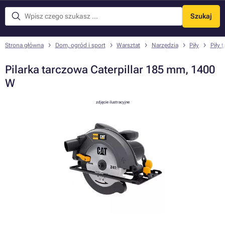
Szukaj
Menu
Strona główna
Dom, ogród i sport
Warsztat
Narzędzia
Piły
Piły 
Pilarka tarczowa Caterpillar 185 mm, 1400
W
zdjęcie ilustracyjne