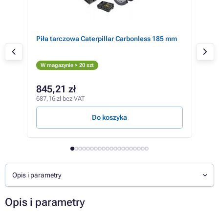
Piła tarczowa Caterpillar Carbonless 185 mm
Pil
r/
V, 1
W magazynie > 20 szt
W m
845,21 zł
28
687,16 zł bez VAT
234,
Do koszyka
Opis i parametry
Opis i parametry