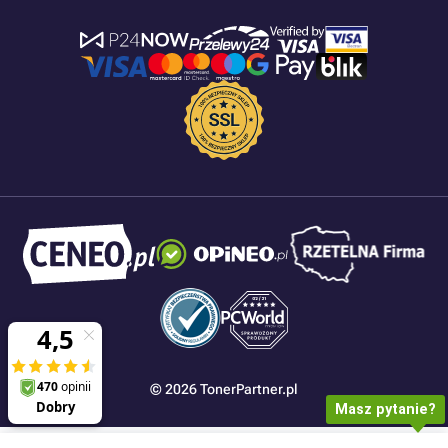
© 2026 TonerPartner.pl
Masz pytanie?