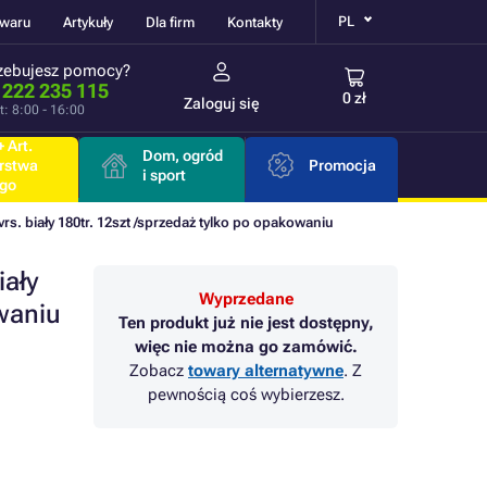
PL
owaru
Artykuły
Dla firm
Kontakty
zebujesz pomocy?
 222 235 115
0 zł
Zaloguj się
t: 8:00 - 16:00
 Art.
Dom, ogród
rstwa
Promocja
i sport
go
vrs. biały 180tr. 12szt /sprzedaż tylko po opakowaniu
iały
Wyprzedane
owaniu
Ten produkt już nie jest dostępny,
więc nie można go zamówić.
Zobacz
towary alternatywne
. Z
pewnością coś wybierzesz.