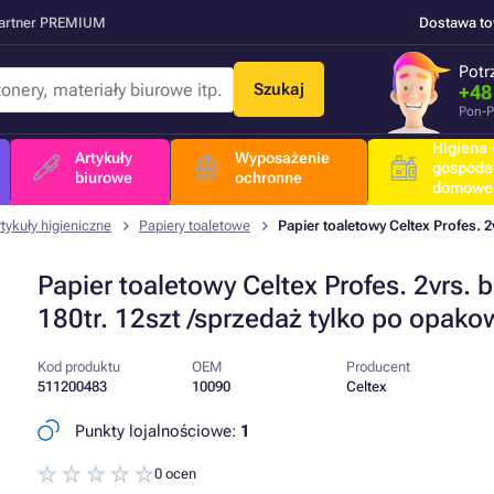
Partner PREMIUM
Dostawa t
Potr
Szukaj
+48
Pon-P
Higiena +
Artykuły
Wyposażenie
gospoda
biurowe
ochronne
domowe
rtykuły higieniczne
Papiery toaletowe
Papier toaletowy Celtex Profes. 2
Papier toaletowy Celtex Profes. 2vrs. b
180tr. 12szt /sprzedaż tylko po opak
Kod produktu
OEM
Producent
511200483
10090
Celtex
Punkty lojalnościowe:
1
0 ocen