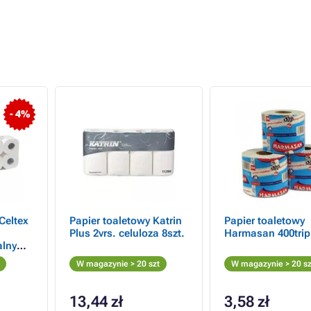
- 4%
Celtex
Papier toaletowy Katrin
Papier toaletowy
Plus 2vrs. celuloza 8szt.
Harmasan 400trip
alny
 10szt
W magazynie > 20 szt
W magazynie > 20 sz
o w
13,44 zł
3,58 zł