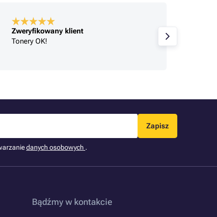
Zweryfikowany klient
Zweryf
Tonery OK!
Produk
Zapisz
warzanie
danych osobowych
.
Bądźmy w kontakcie