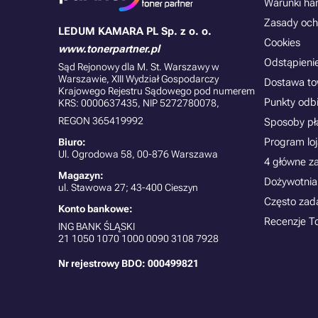
Warunki han
Zasady och
LEDUM KAMARA PL Sp. z o. o.
Cookies
www.tonerpartner.pl
Odstąpieni
Sąd Rejonowy dla M. St. Warszawy w
Warszawie, XIII Wydział Gospodarczy
Dostawa t
Krajowego Rejestru Sądowego pod numerem
Punkty odb
KRS: 0000637435, NIP 5272780078,
REGON 365419992
Sposoby pł
Program lo
Biuro:
Ul. Ogrodowa 58, 00-876 Warszawa
4 główne z
Magazyn:
Dożywotnia
ul. Stawowa 27; 43-400 Cieszyn
Często zad
Konto bankowe:
Recenzje T
ING BANK ŚLĄSKI
21
1050 1070 1000 0090 3108 7928
Nr rejestrowy BDO: 000499821