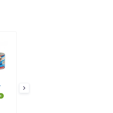
- 26%
Papier toaletowy Jumbo
Papier toaletowy K
.
280mm 1vrs. recycled
2vrs biały 23,4m
6szt / sprzedaż tylko na
200tears 8szt / sp
sztuki
tylko na sztuki
t
W magazynie 1 szt
W magazynie 20 szt
54,37 zł
40,01 zł
18,54 zł