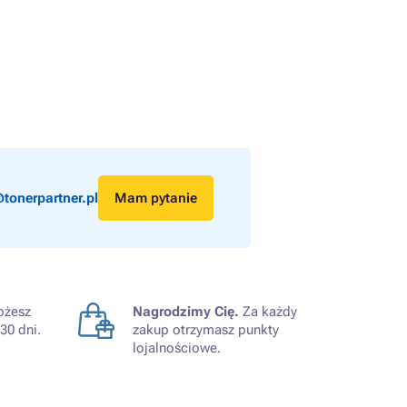
tonerpartner.pl
Mam pytanie
żesz
Nagrodzimy Cię.
Za każdy
30 dni.
zakup otrzymasz punkty
lojalnościowe.