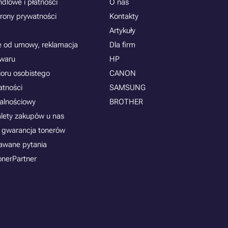
dlowe i płatności
O nas
rony prywatności
Kontakty
Artykuły
e od umowy, reklamacja
Dla firm
owaru
HP
ioru osobistego
CANON
atności
SAMSUNG
jalnościowy
BROTHER
alety zakupów u nas
 gwarancja tonerów
awane pytania
onerPartner