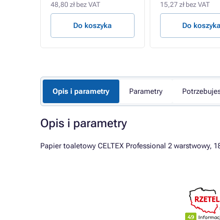
48,80 zł bez VAT
15,27 zł bez VAT
a
Do koszyka
Do koszyk
Opis i parametry
Parametry
Potrzebuje
Opis i parametry
Papier toaletowy CELTEX Professional 2 warstwowy, 180