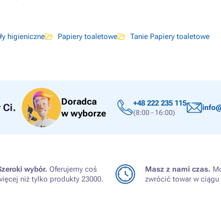
ły higieniczne
Papiery toaletowe
Tanie Papiery toaletowe
Doradca
+48 222 235 115
Ci.
info@
w wyborze
(8:00 - 16:00)
Szeroki wybór.
Oferujemy coś
Masz z nami czas.
Mo
więcej niż tylko produkty 23000.
zwrócić towar w ciągu 