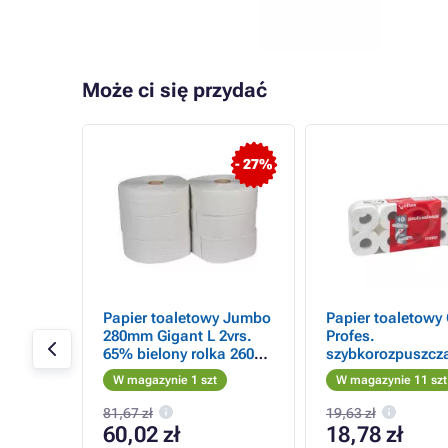
Może ci się przydać
- 28%
- 27%
 Katrin
Papier toaletowy Jumbo
Papier toaletowy 
y
280mm Gigant L 2vrs.
Profes.
d
65% bielony rolka 260m
szybkorozpuszcz
t.
6szt /sprzedaż po
160 łez 2vrs. biały
W magazynie 1 szt
W magazynie 11 szt
opakowaniu
/w sprzedaży tylk
opakowaniach
81,67 zł
19,63 zł
60,02 zł
18,78 zł