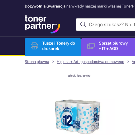
Dożywotnia Gwarancja
na wkłady naszej marki własnej Toner
Tusze i Tonery do
Sprzęt biurowy
drukarek
+ IT + AGD
Strona główna
Higiena + Art. gospodarstwa domowego
A
zdjęcie ilustracyjne