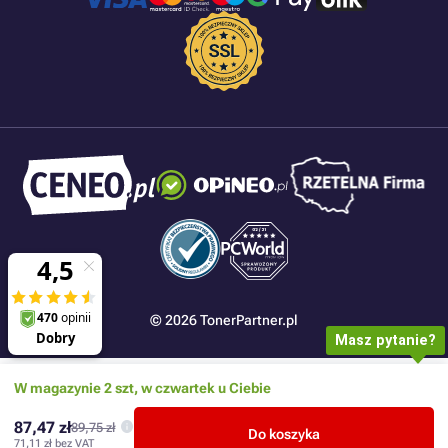
© 2026 TonerPartner.pl
Masz pytanie?
W magazynie 2 szt, w czwartek u Ciebie
87,47 zł
89,75 zł
Do koszyka
71,11 zł
bez VAT