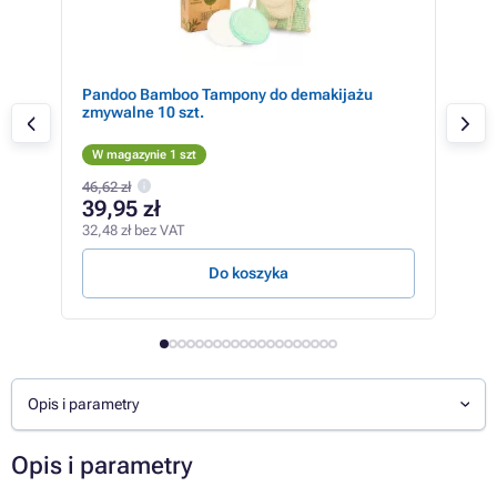
Pandoo Bamboo Tampony do demakijażu
Pan
zmywalne 10 szt.
3 w
W magazynie 1 szt
W m
46,62 zł
39,95 zł
15
32,48 zł bez VAT
12,3
Do koszyka
Opis i parametry
Opis i parametry