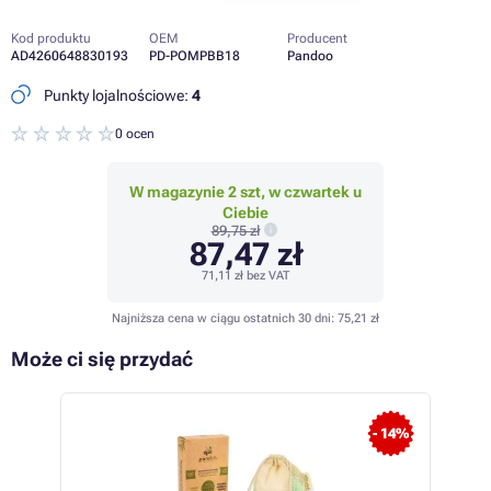
Kod produktu
OEM
Producent
AD4260648830193
PD-POMPBB18
Pandoo
Punkty lojalnościowe:
4
0 ocen
W magazynie 2 szt, w czwartek u
Ciebie
89,75 zł
87,47 zł
71,11 zł
bez VAT
Najniższa cena w ciągu ostatnich 30 dni:
75,21 zł
Może ci się przydać
- 5%
- 14%