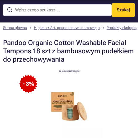
Szukaj
Menu
Strona główna
Higiena + Art. gospodarstwa domowego
Produkty ekologic
Pandoo Organic Cotton Washable Facial
Tampons 18 szt z bambusowym pudełkiem
do przechowywania
zdjęcie ilustracyjne
- 3%