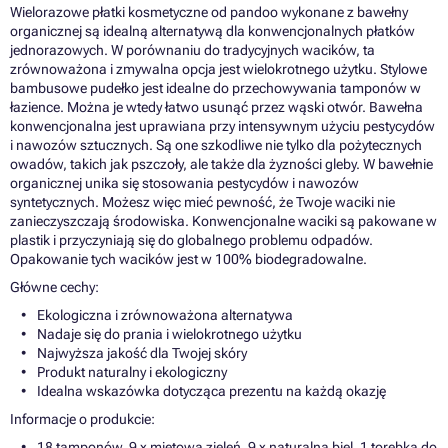
Wielorazowe płatki kosmetyczne od pandoo wykonane z bawełny
organicznej są idealną alternatywą dla konwencjonalnych płatków
jednorazowych. W porównaniu do tradycyjnych wacików, ta
zrównoważona i zmywalna opcja jest wielokrotnego użytku. Stylowe
bambusowe pudełko jest idealne do przechowywania tamponów w
łazience. Można je wtedy łatwo usunąć przez wąski otwór. Bawełna
konwencjonalna jest uprawiana przy intensywnym użyciu pestycydów
i nawozów sztucznych. Są one szkodliwe nie tylko dla pożytecznych
owadów, takich jak pszczoły, ale także dla żyzności gleby. W bawełnie
organicznej unika się stosowania pestycydów i nawozów
syntetycznych. Możesz więc mieć pewność, że Twoje waciki nie
zanieczyszczają środowiska. Konwencjonalne waciki są pakowane w
plastik i przyczyniają się do globalnego problemu odpadów.
Opakowanie tych wacików jest w 100% biodegradowalne.
Główne cechy:
Ekologiczna i zrównoważona alternatywa
Nadaje się do prania i wielokrotnego użytku
Najwyższa jakość dla Twojej skóry
Produkt naturalny i ekologiczny
Idealna wskazówka dotycząca prezentu na każdą okazję
Informacje o produkcie:
18 tamponów, 9 x miętowa zieleń, 9 x naturalna biel, 1 torebka do