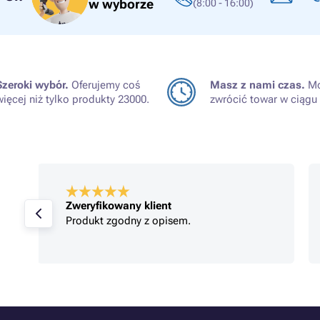
w wyborze
(8:00 - 16:00)
Szeroki wybór.
Oferujemy coś
Masz z nami czas.
Mo
więcej niż tylko produkty 23000.
zwrócić towar w ciągu 
Zweryfikowany klient
Jestem zadowolony