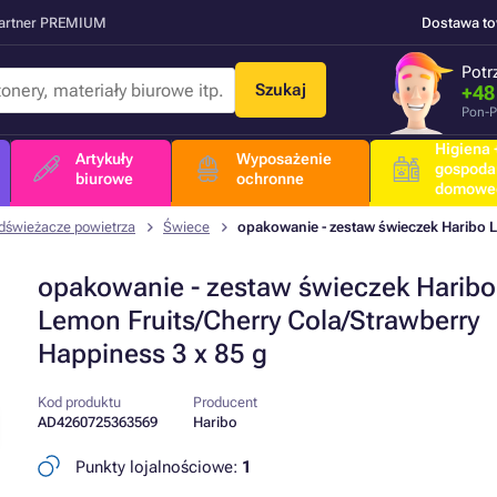
Partner PREMIUM
Dostawa t
Potr
Szukaj
+48
Pon-P
Higiena +
Artykuły
Wyposażenie
gospoda
biurowe
ochronne
domowe
dświeżacze powietrza
Świece
opakowanie - zestaw świeczek Haribo L
opakowanie - zestaw świeczek Haribo
Lemon Fruits/Cherry Cola/Strawberry
Happiness 3 x 85 g
Kod produktu
Producent
AD4260725363569
Haribo
Punkty lojalnościowe:
1