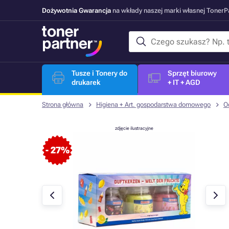
Dożywotnia Gwarancja
na wkłady naszej marki własnej Toner
Tusze i Tonery do
Sprzęt biurowy
drukarek
+ IT + AGD
Strona główna
Higiena + Art. gospodarstwa domowego
O
zdjęcie ilustracyjne
- 27%