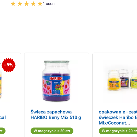
1 ocen
- 9%
Świeca zapachowa
opakowanie - zes
cal
HARIBO Berry Mix 510 g
świeczek Haribo B
Mix/Coconut
Lime/Tropical Fun
zt
W magazynie > 20 szt
W magazynie > 20 sz
g