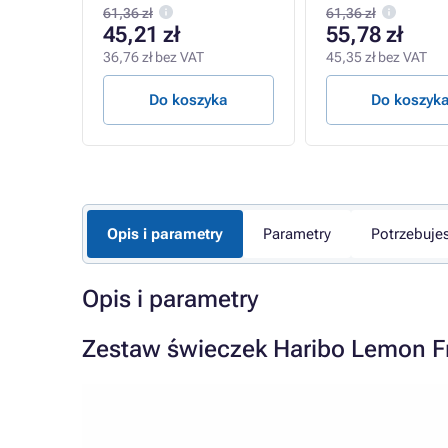
61,36 zł
61,36 zł
45,21 zł
55,78 zł
36,76 zł bez VAT
45,35 zł bez VAT
a
Do koszyka
Do koszyk
Opis i parametry
Parametry
Potrzebuje
Opis i parametry
Zestaw świeczek Haribo Lemon Fru