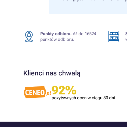
Punkty odbioru.
Aż do 16524
punktów odbioru.
Klienci nas chwalą
lient
Zweryfikowany klient
92%
Produkt zgodny z opisem.
pozytywnych ocen w ciągu 30 dni