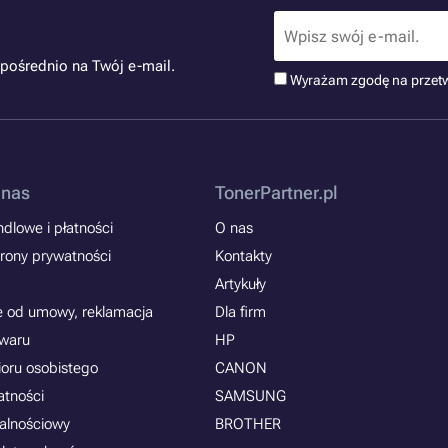
pośrednio na Twój e-mail.
Wyrażam zgodę na przet
 nas
TonerPartner.pl
dlowe i płatności
O nas
rony prywatności
Kontakty
Artykuły
e od umowy, reklamacja
Dla firm
owaru
HP
ioru osobistego
CANON
atności
SAMSUNG
jalnościowy
BROTHER