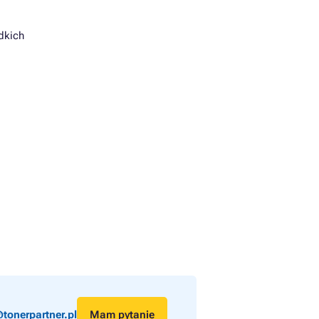
dkich
tonerpartner.pl
Mam pytanie