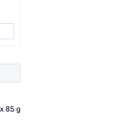
61,36 zł
61,36 zł
48,13 zł
45,57 zł
39,13 zł bez VAT
37,05 zł bez VAT
Do koszyka
Do koszyka
x 85 g