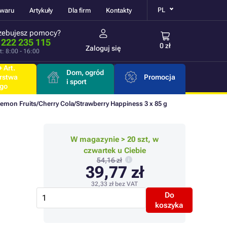
PL
owaru
Artykuły
Dla firm
Kontakty
zebujesz pomocy?
 222 235 115
0 zł
Zaloguj się
t: 8:00 - 16:00
 Art.
Dom, ogród
rstwa
Promocja
i sport
go
emon Fruits/Cherry Cola/Strawberry Happiness 3 x 85 g
W magazynie > 20 szt, w
czwartek u Ciebie
54,16 zł
39,77 zł
32,33 zł
bez VAT
Do
koszyka