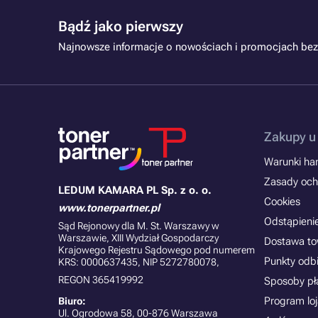
Bądź jako pierwszy
Najnowsze informacje o nowościach i promocjach bez
Zakupy u
Warunki han
Zasady och
LEDUM KAMARA PL Sp. z o. o.
Cookies
www.tonerpartner.pl
Odstąpieni
Sąd Rejonowy dla M. St. Warszawy w
Warszawie, XIII Wydział Gospodarczy
Dostawa t
Krajowego Rejestru Sądowego pod numerem
Punkty odb
KRS: 0000637435, NIP 5272780078,
REGON 365419992
Sposoby pł
Program lo
Biuro:
Ul. Ogrodowa 58, 00-876 Warszawa