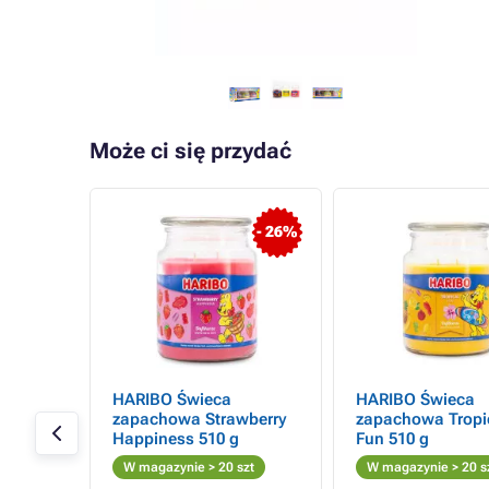
Może ci się przydać
- 26%
Cotton
HARIBO Świeca
HARIBO Świeca
zapachowa Strawberry
zapachowa Tropi
z
Happiness 510 g
Fun 510 g
W magazynie > 20 szt
W magazynie > 20 s