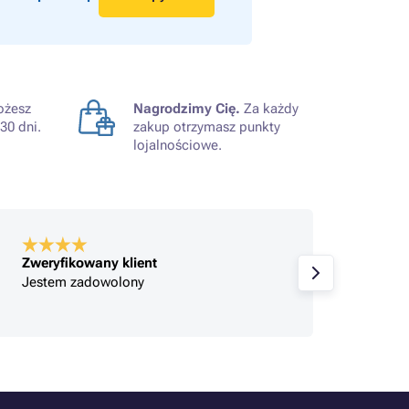
żesz
Nagrodzimy Cię.
Za każdy
30 dni.
zakup otrzymasz punkty
lojalnościowe.
Zweryfikowany klient
Polecam. Szybka wysyłka. Tusze dobrze
spakowane