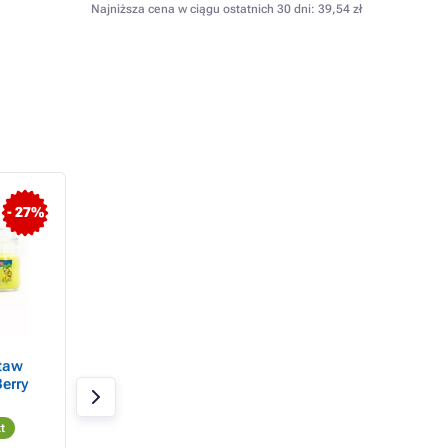
Najniższa cena w ciągu ostatnich 30 dni:
39,54 zł
- 27%
- 22%
taw
HARIBO Świeca
HARIBO Świeca
erry
zapachowa Cherry Cola
zapachowa Cocon
510 g
Lime 510 g
 3 x 85
t
W magazynie > 20 szt
W magazynie > 20 sz