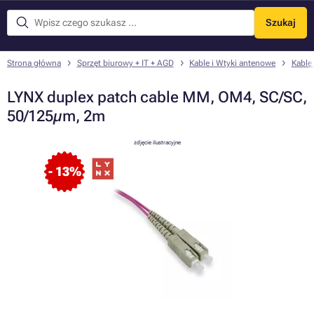
Szukaj
Menu
Strona główna
Sprzęt biurowy + IT + AGD
Kable i Wtyki antenowe
Kable
LYNX duplex patch cable MM, OM4, SC/SC,
50/125µm, 2m
zdjęcie ilustracyjne
- 13%