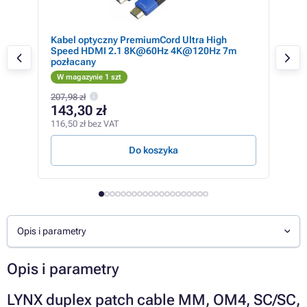
Kabel optyczny PremiumCord Ultra High
Pre
Speed HDMI 2.1 8K@60Hz 4K@120Hz 7m
pozłacany
W magazynie 1 szt
W m
207,98 zł
143,30 zł
31
116,50 zł bez VAT
25,9
Do koszyka
Opis i parametry
Opis i parametry
LYNX duplex patch cable MM, OM4, SC/SC,