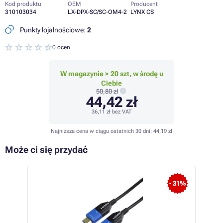
Kod produktu
OEM
Producent
310103034
LX-DPX-SC/SC-OM4-2
LYNX CS
Punkty lojalnościowe:
2
0 ocen
W magazynie > 20 szt, w środę u
Ciebie
50,80 zł
44,42 zł
36,11 zł
bez VAT
Najniższa cena w ciągu ostatnich 30 dni:
44,19 zł
Może ci się przydać
- 31%