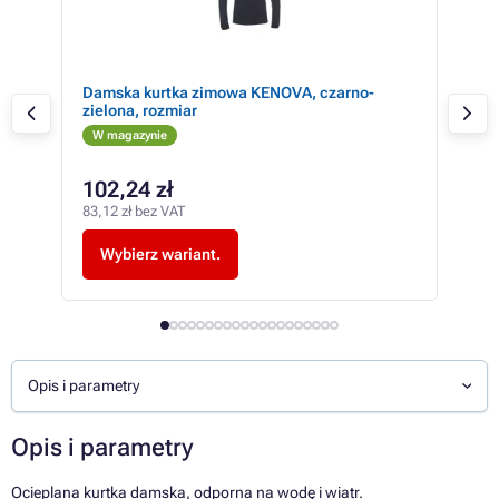
Damska kurtka zimowa KENOVA, czarno-
OLZ
zielona, rozmiar
S
W magazynie
W 
102,24 zł
12
83,12 zł bez VAT
97,7
Wybierz wariant.
W
Opis i parametry
Opis i parametry
Ocieplana kurtka damska, odporna na wodę i wiatr.