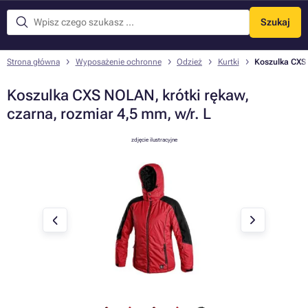
Szukaj
Menu
Strona główna
Wyposażenie ochronne
Odzież
Kurtki
Koszulka CXS 
Koszulka CXS NOLAN, krótki rękaw,
czarna, rozmiar 4,5 mm, w/r. L
zdjęcie ilustracyjne