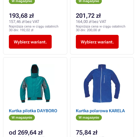
W magazynie
W magazynie
193,68 zł
201,72 zł
157,46 zł bez VAT
164,00 zł bez VAT
Najniższa cena w ciągu ostatnich
Najniższa cena w ciągu ostatnich
30 dni:
192,02 zł
30 dni:
200,00 zł
Wybierz wariant.
Wybierz wariant.
Kurtka pilotka DAYBORO
Kurtka polarowa KARELA
W magazynie
W magazynie
od 269,64 zł
75,84 zł