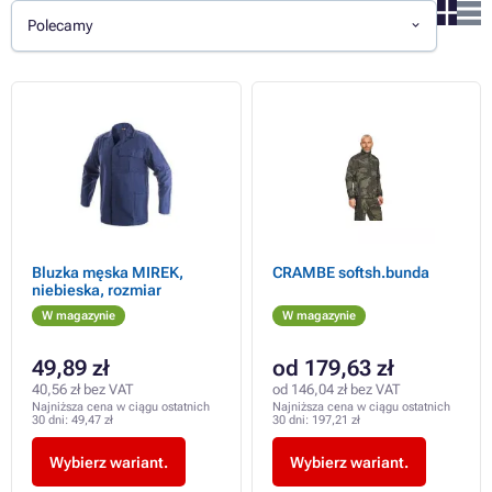
Polecamy
Bluzka męska MIREK,
CRAMBE softsh.bunda
niebieska, rozmiar
W magazynie
W magazynie
49,89 zł
od 179,63 zł
40,56 zł bez VAT
od 146,04 zł bez VAT
Najniższa cena w ciągu ostatnich
Najniższa cena w ciągu ostatnich
30 dni:
49,47 zł
30 dni:
197,21 zł
Wybierz wariant.
Wybierz wariant.