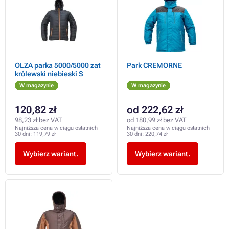
OLZA parka 5000/5000 zat
Park CREMORNE
królewski niebieski S
W magazynie
W magazynie
120,82 zł
od 222,62 zł
98,23 zł bez VAT
od 180,99 zł bez VAT
Najniższa cena w ciągu ostatnich
Najniższa cena w ciągu ostatnich
30 dni:
119,79 zł
30 dni:
220,74 zł
Wybierz wariant.
Wybierz wariant.