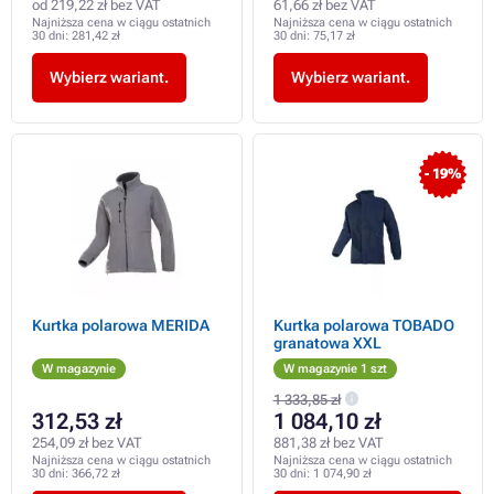
od 219,22 zł bez VAT
61,66 zł bez VAT
Najniższa cena w ciągu ostatnich
Najniższa cena w ciągu ostatnich
30 dni:
281,42 zł
30 dni:
75,17 zł
Wybierz wariant.
Wybierz wariant.
- 19%
Kurtka polarowa MERIDA
Kurtka polarowa TOBADO
granatowa XXL
W magazynie
W magazynie 1 szt
1 333,85 zł
312,53 zł
1 084,10 zł
254,09 zł bez VAT
881,38 zł bez VAT
Najniższa cena w ciągu ostatnich
Najniższa cena w ciągu ostatnich
30 dni:
366,72 zł
30 dni:
1 074,90 zł