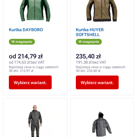
Kurtka DAYBORO
Kurtka HUYER
SOFTSHELL
W magazynie
W magazynie
od 214,79 zł
235,40 zł
od 174,63 zł bez VAT
191,38 zł bez VAT
Najniższa cena w ciągu ostatnich
Najniższa cena w ciągu ostatnich
30 dni:
212,97 zł
30 dni:
233,40 zł
Wybierz wariant.
Wybierz wariant.