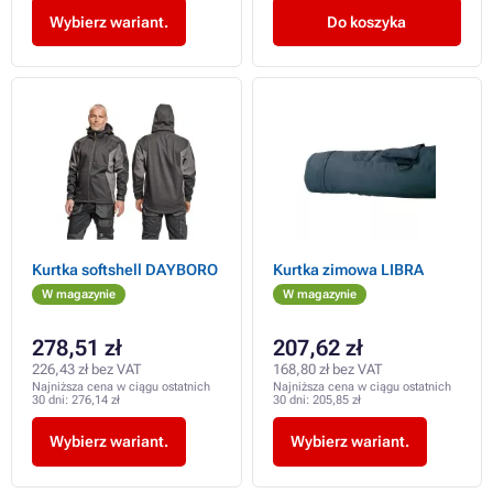
Wybierz wariant.
Do koszyka
Kurtka softshell DAYBORO
Kurtka zimowa LIBRA
W magazynie
W magazynie
278,51 zł
207,62 zł
226,43 zł bez VAT
168,80 zł bez VAT
Najniższa cena w ciągu ostatnich
Najniższa cena w ciągu ostatnich
30 dni:
276,14 zł
30 dni:
205,85 zł
Wybierz wariant.
Wybierz wariant.