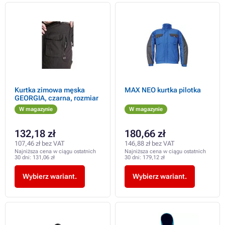
Kurtka zimowa męska
MAX NEO kurtka pilotka
GEORGIA, czarna, rozmiar
W magazynie
W magazynie
132,18 zł
180,66 zł
107,46 zł bez VAT
146,88 zł bez VAT
Najniższa cena w ciągu ostatnich
Najniższa cena w ciągu ostatnich
30 dni:
131,06 zł
30 dni:
179,12 zł
Wybierz wariant.
Wybierz wariant.