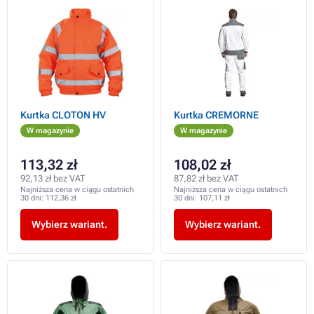
Kurtka CLOTON HV
Kurtka CREMORNE
W magazynie
W magazynie
113,32 zł
108,02 zł
92,13 zł bez VAT
87,82 zł bez VAT
Najniższa cena w ciągu ostatnich
Najniższa cena w ciągu ostatnich
30 dni:
112,36 zł
30 dni:
107,11 zł
Wybierz wariant.
Wybierz wariant.