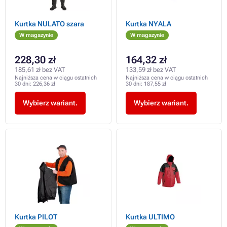
Kurtka NULATO szara
Kurtka NYALA
W magazynie
W magazynie
228,30 zł
164,32 zł
185,61 zł bez VAT
133,59 zł bez VAT
Najniższa cena w ciągu ostatnich
Najniższa cena w ciągu ostatnich
30 dni:
226,36 zł
30 dni:
187,55 zł
Wybierz wariant.
Wybierz wariant.
Kurtka PILOT
Kurtka ULTIMO