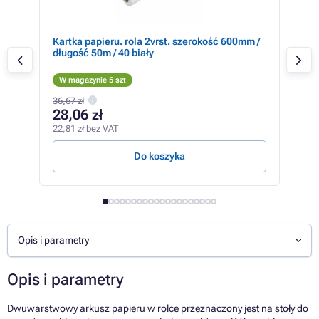
00%
Kartka papieru. rola 2vrst. szerokość 600mm /
Ręcz
aniu
długość 50m / 40 biały
23x
W magazynie 5 szt
W m
36,67 zł
111,
28,06 zł
80
22,81 zł bez VAT
65,7
Do koszyka
Opis i parametry
Opis i parametry
Dwuwarstwowy arkusz papieru w rolce przeznaczony jest na stoły do