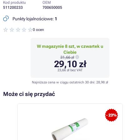
Kod produktu
OEM
511200233
700650005
Punkty lojalnościowe:
1
0 ocen
W magazynie 8 szt, w czwartek u
Ciebie
31,66 zł
29,10 zł
23,66 zł
bez VAT
Najniższa cena w ciągu ostatnich 30 dni:
28,98 zł
Może ci się przydać
- 23%