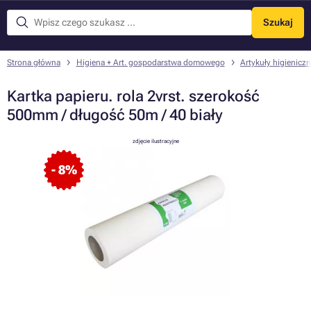
Szukaj
Menu
Strona główna
Higiena + Art. gospodarstwa domowego
Artykuły higienicz
Kartka papieru. rola 2vrst. szerokość
500mm / długość 50m / 40 biały
zdjęcie ilustracyjne
- 8%