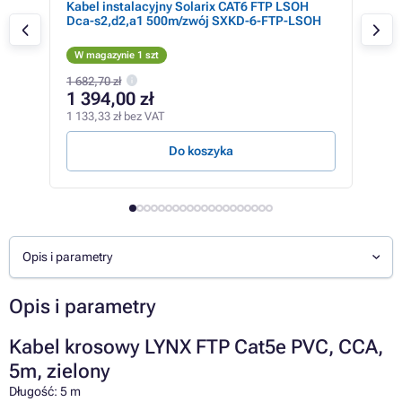
ki –
Kabel instalacyjny Solarix CAT6 FTP LSOH
Ubi
,
Dca-s2,d2,a1 500m/zwój SXKD-6-FTP-LSOH
kros
W magazynie 1 szt
W m
1 682,70 zł
35,7
1 394,00 zł
34
1 133,33 zł bez VAT
27,8
Do koszyka
Opis i parametry
Opis i parametry
Kabel krosowy LYNX FTP Cat5e PVC, CCA,
5m, zielony
Długość: 5 m