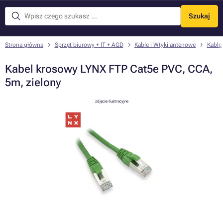
Szukaj
Menu
Strona główna
Sprzęt biurowy + IT + AGD
Kable i Wtyki antenowe
Kable
Kabel krosowy LYNX FTP Cat5e PVC, CCA,
5m, zielony
zdjęcie ilustracyjne