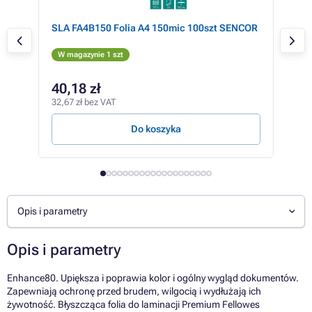
SLA FA4B150 Folia A4 150mic 100szt SENCOR
Fol
do 
W magazynie 1 szt
W m
40,18 zł
48
32,67 zł bez VAT
39,7
Do koszyka
Opis i parametry
Opis i parametry
Enhance80. Upiększa i poprawia kolor i ogólny wygląd dokumentów.
Zapewniają ochronę przed brudem, wilgocią i wydłużają ich
żywotność. Błyszcząca folia do laminacji Premium Fellowes