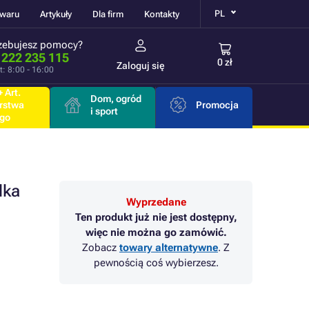
PL
owaru
Artykuły
Dla firm
Kontakty
zebujesz pomocy?
 222 235 115
0 zł
Zaloguj się
t: 8:00 - 16:00
 Art.
Dom, ogród
rstwa
Promocja
i sport
go
dka
Wyprzedane
Ten produkt już nie jest dostępny,
więc nie można go zamówić.
Zobacz
towary alternatywne
. Z
pewnością coś wybierzesz.