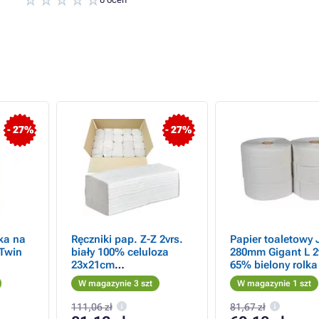
- 27%
- 27%
ka na
Ręczniki pap. Z-Z 2vrs.
Papier toaletowy
 Twin
biały 100% celuloza
280mm Gigant L 2
23x21cm
65% bielony rolk
20x150szt=3000szt w
6szt /sprzedaż po
W magazynie 3 szt
W magazynie 1 szt
pudełku
opakowaniu
111,06 zł
81,67 zł