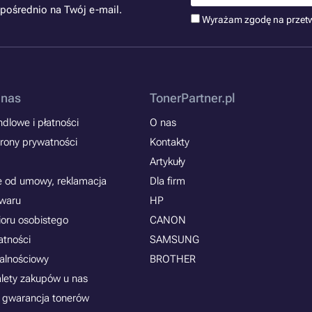
pośrednio na Twój e-mail.
Wyrażam zgodę na przet
 nas
TonerPartner.pl
dlowe i płatności
O nas
rony prywatności
Kontakty
Artykuły
e od umowy, reklamacja
Dla firm
owaru
HP
ioru osobistego
CANON
atności
SAMSUNG
jalnościowy
BROTHER
alety zakupów u nas
 gwarancja tonerów