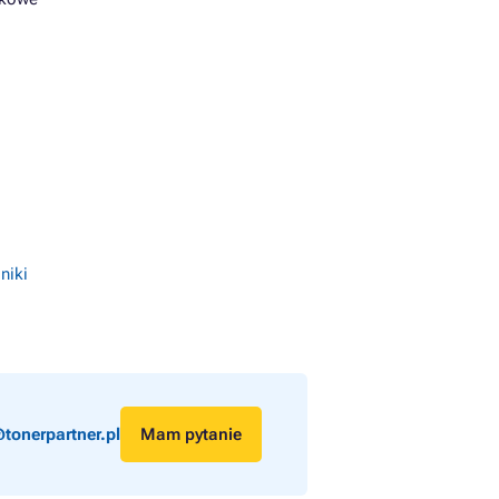
niki
tonerpartner.pl
Mam pytanie