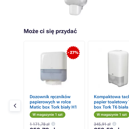
Może ci się przydać
- 6%
- 27%
Brush
Dozownik ręczników
Kompaktowa tac
taw 4
papierowych w rolce
papier toaletowy
Matic box Tork biały H1
box Tork T6 biała
W magazynie 1 szt
W magazynie 1 szt
1 171,78 zł
345,91 zł