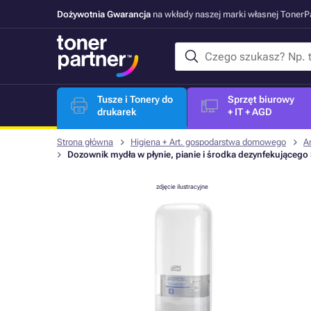
Dożywotnia Gwarancja
na wkłady naszej marki własnej Toner
Tusze i Tonery do
Sprzęt biurowy
drukarek
+ IT + AGD
Strona główna
Higiena + Art. gospodarstwa domowego
A
Dozownik mydła w płynie, pianie i środka dezynfekującego 
zdjęcie ilustracyjne