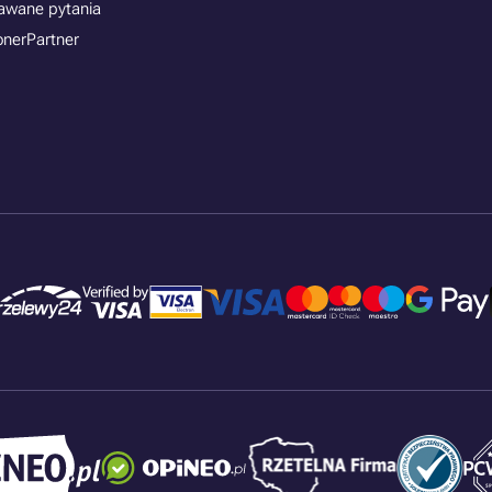
awane pytania
onerPartner