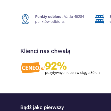
Punkty odbioru.
Aż do 45284
punktów odbioru.
Klienci nas chwalą
Zweryfikowany klient
92%
Polecam. Szybka wysyłka. Tusze dobrze
spakowane
pozytywnych ocen w ciągu 30 dni
Bądź jako pierwszy