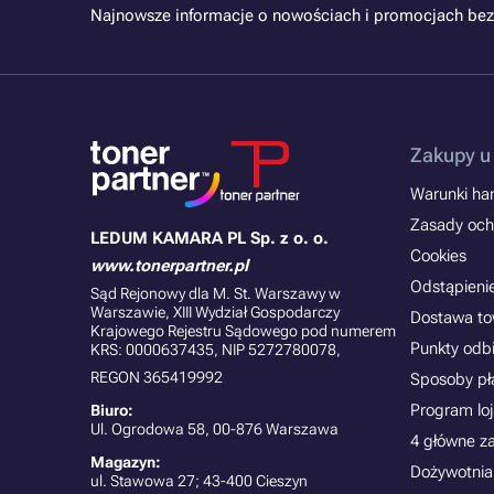
Najnowsze informacje o nowościach i promocjach bez
Zakupy u
Warunki han
Zasady och
LEDUM KAMARA PL Sp. z o. o.
Cookies
www.tonerpartner.pl
Odstąpieni
Sąd Rejonowy dla M. St. Warszawy w
Warszawie, XIII Wydział Gospodarczy
Dostawa t
Krajowego Rejestru Sądowego pod numerem
Punkty odb
KRS: 0000637435, NIP 5272780078,
REGON 365419992
Sposoby pł
Program lo
Biuro:
Ul. Ogrodowa 58, 00-876 Warszawa
4 główne z
Magazyn:
Dożywotnia
ul. Stawowa 27; 43-400 Cieszyn