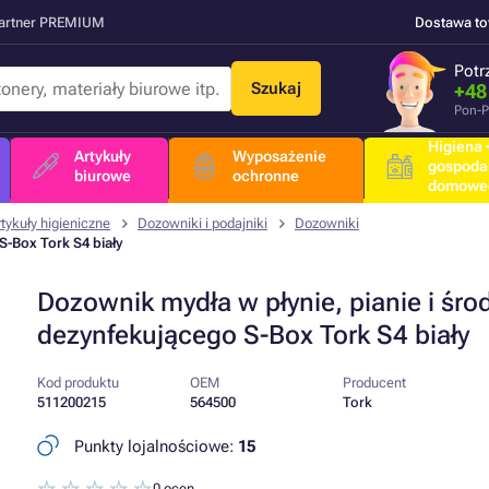
Partner PREMIUM
Dostawa t
Potr
Szukaj
+48
Pon-P
Higiena +
Artykuły
Wyposażenie
gospoda
biurowe
ochronne
domowe
rtykuły higieniczne
Dozowniki i podajniki
Dozowniki
S-Box Tork S4 biały
Dozownik mydła w płynie, pianie i śro
dezynfekującego S-Box Tork S4 biały
Kod produktu
OEM
Producent
511200215
564500
Tork
Punkty lojalnościowe:
15
0 ocen