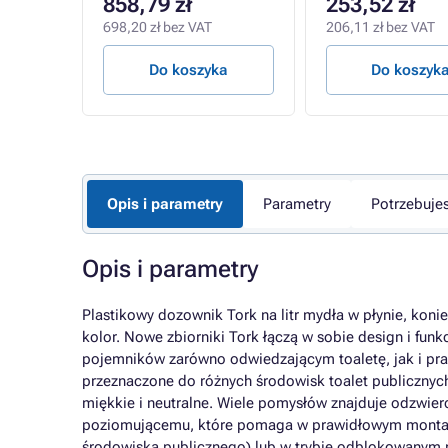
858,79 zł
253,52 zł
698,20 zł bez VAT
206,11 zł bez VAT
a
Do koszyka
Do koszyk
Opis i parametry
Parametry
Potrzebuje
Opis i parametry
Plastikowy dozownik Tork na litr mydła w płynie, ko
kolor. Nowe zbiorniki Tork łączą w sobie design i fun
pojemników zarówno odwiedzającym toaletę, jak i p
przeznaczone do różnych środowisk toalet publicznych.
miękkie i neutralne. Wiele pomysłów znajduje odzwier
poziomującemu, które pomaga w prawidłowym montażu. 
środowiska publicznego) lub w trybie odblokowanym p