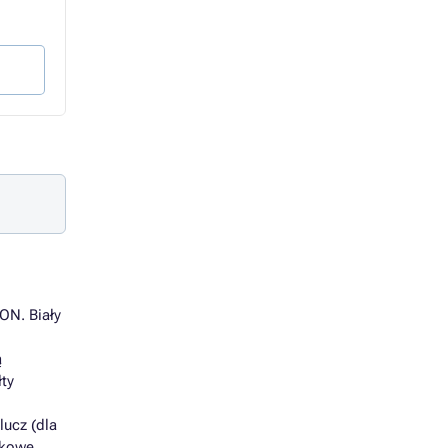
18,83 zł
59,95 zł
15,31 zł bez VAT
48,74 zł bez VAT
Do koszyka
Wybierz wariant
ON. Biały
ą
łty
ucz (dla
tkowe