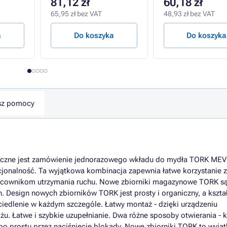
81,12 zł
60,18 zł
65,95 zł bez VAT
48,93 zł bez VAT
a
Do koszyka
Do koszyka
sz pomocy
nieczne jest zamówienie jednorazowego wkładu do mydła TORK MEV
kcjonalność. Ta wyjątkowa kombinacja zapewnia łatwe korzystanie z
racownikom utrzymania ruchu. Nowe zbiorniki magazynowe TORK s
 Design nowych zbiorników TORK jest prosty i organiczny, a kszta
ciedlenie w każdym szczególe. Łatwy montaż - dzięki urządzeniu
Łatwe i szybkie uzupełnianie. Dwa różne sposoby otwierania - kl
o prostu przez naciśnięcie blokady. Nowe zbiorniki TORK to wyją