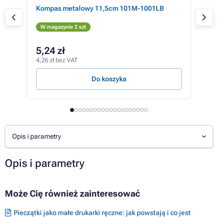
xi
Kompas metalowy 11,5cm 101M-1001LB
Berl
Cla
W magazynie 2 szt
W m
34,0
5,24 zł
27
4,26 zł bez VAT
22,7
Do koszyka
Opis i parametry
Opis i parametry
Może Cię również zainteresować
Pieczątki jako małe drukarki ręczne: jak powstają i co jest