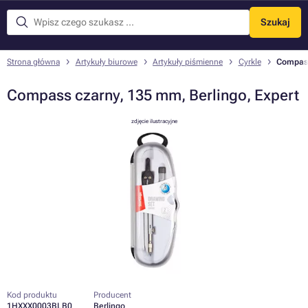
Szukaj
Menu
Strona główna
Artykuły biurowe
Artykuły piśmienne
Cyrkle
Compass
Compass czarny, 135 mm, Berlingo, Expert
zdjęcie ilustracyjne
Kod produktu
Producent
1HXXX0003BLB0
Berlingo