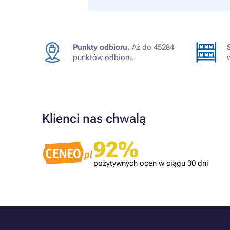
Punkty odbioru.
Aż do 45284
punktów odbioru.
Klienci nas chwalą
Zweryfikowany klient
92%
Polecam. Szybka wysyłka. Tusze dobrze
spakowane
pozytywnych ocen w ciągu 30 dni