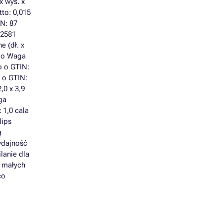
x wys. x
tto: 0,015
N: 87
12581
e (dł. x
g o Waga
b o GTIN:
 o GTIN:
,0 x 3,9
ga
 1,0 cala
lips
ą
ydajność
lanie dla
a małych
co