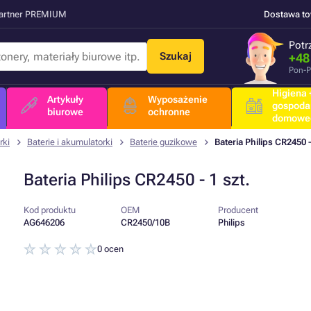
Partner PREMIUM
Dostawa t
Potr
Szukaj
+48
Pon-P
Higiena +
Artykuły
Wyposażenie
gospoda
biurowe
ochronne
domowe
rki
Baterie i akumulatorki
Baterie guzikowe
Bateria Philips CR2450 -
Bateria Philips CR2450 - 1 szt.
Kod produktu
OEM
Producent
AG646206
CR2450/10B
Philips
0 ocen