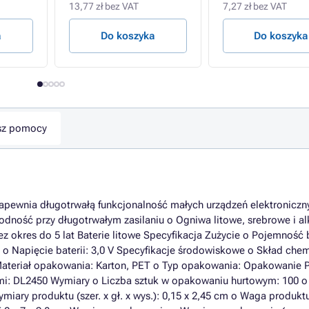
13,77 zł bez VAT
7,27 zł bez VAT
a
Do koszyka
Do koszyka
sz pomocy
Zapewnia długotrwałą funkcjonalność małych urządzeń elektroniczn
ność przy długotrwałym zasilaniu o Ogniwa litowe, srebrowe i al
z okres do 5 lat Baterie litowe Specyfikacja Zużycie o Pojemność b
a o Napięcie baterii: 3,0 V Specyfikacje środowiskowe o Skład chem
o Materiał opakowania: Karton, PET o Typ opakowania: Opakowanie
pami: DL2450 Wymiary o Liczba sztuk w opakowaniu hurtowym: 100 
miary produktu (szer. x gł. x wys.): 0,15 x 2,45 cm o Waga produkt