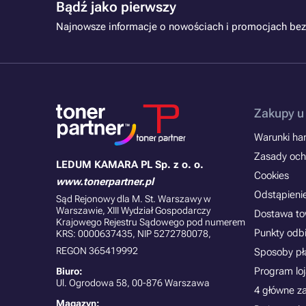
Bądź jako pierwszy
Najnowsze informacje o nowościach i promocjach bez
Zakupy u
Warunki han
Zasady och
LEDUM KAMARA PL Sp. z o. o.
Cookies
www.tonerpartner.pl
Odstąpieni
Sąd Rejonowy dla M. St. Warszawy w
Warszawie, XIII Wydział Gospodarczy
Dostawa t
Krajowego Rejestru Sądowego pod numerem
Punkty odb
KRS: 0000637435, NIP 5272780078,
REGON 365419992
Sposoby pł
Program lo
Biuro:
Ul. Ogrodowa 58, 00-876 Warszawa
4 główne z
Magazyn: