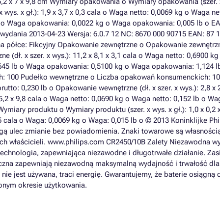
 5,2 x 7 x 9,8 cm Wymiary opakowania o Wymiary opakowania (szer. 
x wys. x gł.): 1,9 x 3,7 x 0,3 cala o Waga netto: 0,0069 kg o Waga ne
lb o Waga opakowania: 0,0022 kg o Waga opakowania: 0,005 lb o EA
 wydania 2013-04-23 Wersja: 6.0.7 12 NC: 8670 000 90715 EAN: 87 
 na półce: Fikcyjny Opakowanie zewnętrzne o Opakowanie zewnętrzn
ne (dł. x szer. x wys.): 11,2 x 8,1 x 3,1 cala o Waga netto: 0,6900 k
 2,645 lb o Waga opakowania: 0,5100 kg o Waga opakowania: 1,124 l
h: 100 Pudełko wewnętrzne o Liczba opakowań konsumenckich: 10
tto: 0,230 lb o Opakowanie wewnętrzne (dł. x szer. x wys.): 2,8 x 2
 5,2 x 9,8 cala o Waga netto: 0,0690 kg o Waga netto: 0,152 lb o Wa
iary produktu o Wymiary produktu (szer. x wys. x gł.): 1,0 x 0,2 x
,45 cala o Waga: 0,0069 kg o Waga: 0,015 lb o © 2013 Koninklijke Phi
ogą ulec zmianie bez powiadomienia. Znaki towarowe są własności
dnich właścicieli. www.philips.com CR2450/10B Zalety Niezawodna w
echnologia, zapewniająca niezawodne i długotrwałe działanie. Zasi
liczna zapewniają niezawodną maksymalną wydajność i trwałość dl
 nie jest używana, traci energię. Gwarantujemy, że baterie osiągną 
onym okresie użytkowania.