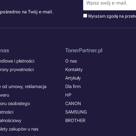
pośrednio na Twój e-mail.
Wyrażam zgodę na przet
 nas
TonerPartner.pl
dlowe i płatności
O nas
rony prywatności
Kontakty
Artykuły
e od umowy, reklamacja
Dla firm
owaru
HP
ioru osobistego
CANON
atności
SAMSUNG
jalnościowy
BROTHER
alety zakupów u nas