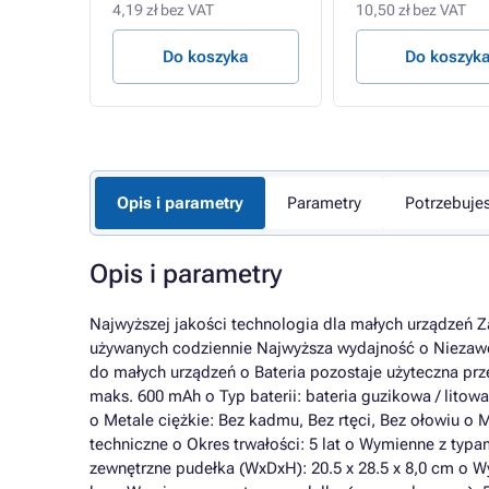
4,19 zł bez VAT
10,50 zł bez VAT
a
Do koszyka
Do koszyk
Opis i parametry
Parametry
Potrzebuje
Opis i parametry
Najwyższej jakości technologia dla małych urządzeń 
używanych codziennie Najwyższa wydajność o Niezawod
do małych urządzeń o Bateria pozostaje użyteczna prze
maks. 600 mAh o Typ baterii: bateria guzikowa / litow
o Metale ciężkie: Bez kadmu, Bez rtęci, Bez ołowiu 
techniczne o Okres trwałości: 5 lat o Wymienne z ty
zewnętrzne pudełka (WxDxH): 20.5 x 28.5 x 8,0 cm o Wy