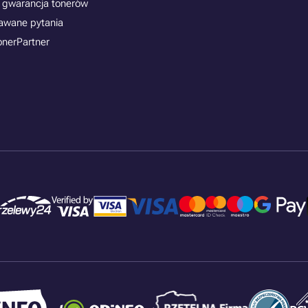
 gwarancja tonerów
awane pytania
onerPartner