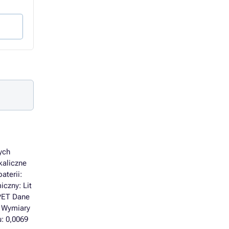
3,40 zł bez VAT
3,85 zł bez VAT
Do koszyka
Do koszyka
ych
kaliczne
aterii:
iczny: Lit
 PET Dane
o Wymiary
u: 0,0069