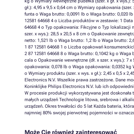
kg o Wymiary wewnętrzne pudełka (szer. x gł. x wys.):
gł.): 4,95 x 9,5 x 0,64 cm o Wymiary opakowania (szer. 
funta o Waga brutto: 0,0091 lb o Waga brutto: 0,020 
12581 64668 4 o Liczba produktów w zestawie: 1 Data
64668 4 o Typ opakowania: Fikcyjne o Typ lokalizacji
szer. x wys.): 28,5 x 20,5 x 8 cm o Opakowanie zewnętrz
netto: 1,521 lb o Waga brutto: 1,2 lb o Waga brutto:
1 87 12581 64668 1 o Liczba opakowań konsumenckic
2 87 12581 64668 8 o Waga brutto: 0,1042 kg o Waga bru
cala o Opakowanie wewnętrzne (dł. x szer. x wys.): 7 x
opakowania: 0,078 lb o Waga opakowania: 0,0352 kg Wym
o Wymiary produktu (szer. x wys. x gł.): 2,45 x 0,5 x 2
Electronics N.V. Wszelkie prawa zastrzeżone. Dane m
Koninklijke Philips Electronics N.V. lub ich odpowie
W procesie produkcji wykorzystywana jest doskonała t
małych urządzeń Technologie litowa, srebrowa i alka
urządzeń. Okres trwałości do 5 lat Każda bateria, która
najmniej 80% swojej pierwotnej pojemności w oznacz
Może Cię również zainteresować