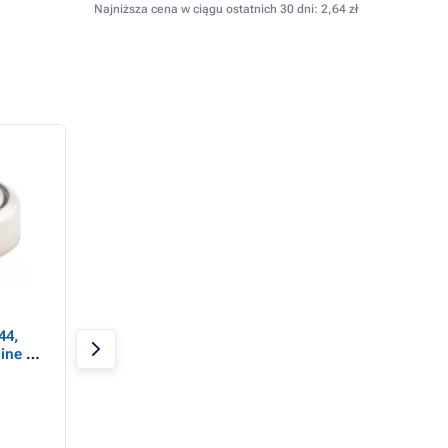
Najniższa cena w ciągu ostatnich 30 dni:
2,64 zł
GP Jednorazowa bateria
Bateria guzikowa
44,
tlenkowo-srebrowa
Philips A76, alkali
ine 2
SR621SW, opakowanie
1 szt. (LR44)
1 szt.
W magazynie > 20 szt
W magazynie 8 szt
6,13 zł
4,18 zł
4,74 zł