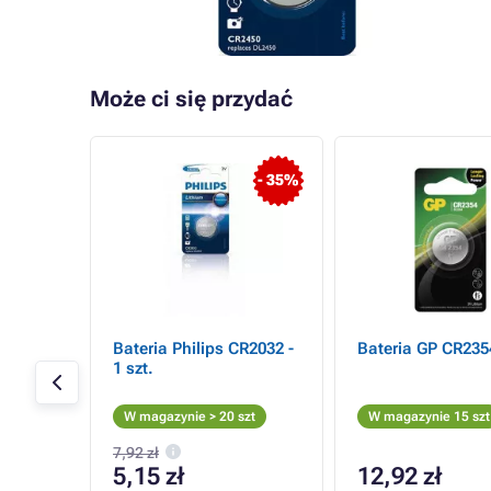
Może ci się przydać
- 35%
a
Bateria Philips CR2032 -
Bateria GP CR2354
hoto
1 szt.
376-
W magazynie > 20 szt
W magazynie 15 szt
7,92 zł
5,15 zł
12,92 zł