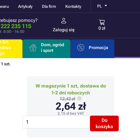
PL
owaru
Artykuły
Dla firm
Kontakty
zebujesz pomocy?
 222 235 115
0 zł
Zaloguj się
t: 8:00 - 16:00
 Art.
Dom, ogród
rstwa
Promocja
i sport
go
 1 szt.
W magazynie 1 szt, dostawa do
1-2 dni roboczych
12,42 zł
2,64 zł
2,15 zł
bez VAT
Do
koszyka