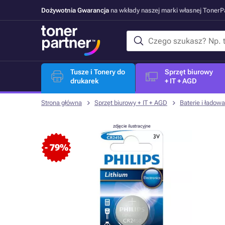
Dożywotnia Gwarancja
na wkłady naszej marki własnej Toner
Tusze i Tonery do
Sprzęt biurowy
drukarek
+ IT + AGD
Strona główna
Sprzęt biurowy + IT + AGD
Baterie i ładowa
zdjęcie ilustracyjne
- 79%