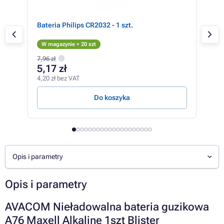
Bateria Philips CR2032 - 1 szt.
GP L
W magazynie > 20 szt
W m
7,96 zł
26,9
5,17 zł
17
4,20 zł bez VAT
13,8
Do koszyka
Opis i parametry
Opis i parametry
AVACOM Nieładowalna bateria guzikowa
A76 Maxell Alkaline 1szt Blister