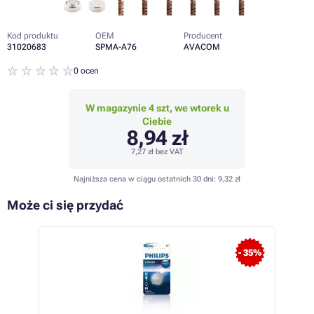
Kod produktu
OEM
Producent
31020683
SPMA-A76
AVACOM
0 ocen
W magazynie 4 szt, we wtorek u
Ciebie
8,94 zł
7,27 zł
bez VAT
Najniższa cena w ciągu ostatnich 30 dni:
9,32 zł
Może ci się przydać
- 35%