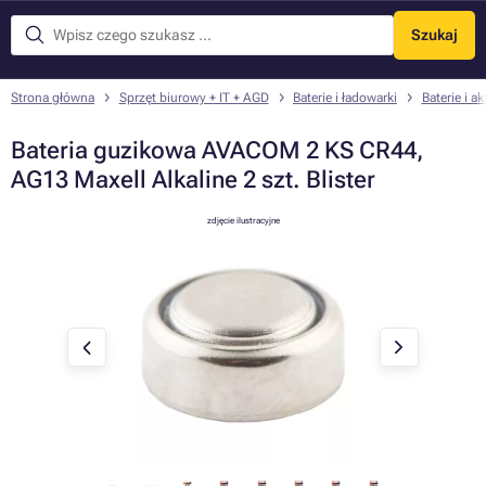
Szukaj
Menu
Strona główna
Sprzęt biurowy + IT + AGD
Baterie i ładowarki
Baterie i a
Bateria guzikowa AVACOM 2 KS CR44,
AG13 Maxell Alkaline 2 szt. Blister
zdjęcie ilustracyjne