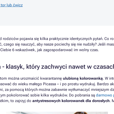
 tor lub ćwicz
d rodziców pojawia się kilka praktycznie identycznych pytań. Co r
ić, czego się nauczyć, aby nasze pociechy się nie nudziły? Jeśli m
 Ciebie 6 wskazówek, jak zagospodarować im wolny czas.
 - klasyk, który zachwyci nawet w czasac
tystom można urozmaicić kwarantannę
ulubioną kolorowanką
. W in
ować do wieku małego Picassa – i po prostu wydrukuj. Bardzo ak
i, za pomocą których można zabawnie wytłumaczyć mniejszym dz
 tym pokolorować sobie kilka wydruków. Do pobrania są
darmowo 
tkim, to zajrzyj do
antystresowych kolorowanek dla dorosłych
. 