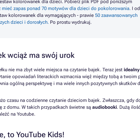
estaw kolorowanek dla dzieci. Pobierz plik PDF pod poniższym
z mieć zapas ponad 70 motywów dla dzieci do pokolorowania.
I od
staw kolorowanek dla wymagających - prawie
50 zaawansowanych
ych dzieci i dorosłych.
Po prostu wydrukuj.
jek wciąż ma swój urok
ku nie ma zbyt wiele miejsca na czytanie bajek. Teraz jest
idealny
ytanie opowiadań literackich wzmacnia więź między tobą a twoim
ewnia ogólną perspektywę i ma wiele innych pozytywnych skutków d
żo czasu na codzienne czytanie dzieciom bajek. Zwłaszcza, gdy do
ę z domu. W takich przypadkach świetne są
audiobooki
. Dużą iloś
eźć na Youtube.
e, to YouTube Kids!