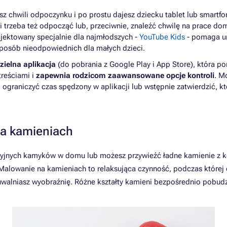
sz chwili odpoczynku i po prostu dajesz dziecku tablet lub smartfo
mi trzeba też odpocząć lub, przeciwnie, znaleźć chwilę na prace 
jektowany specjalnie dla najmłodszych -
YouTube Kids
- pomaga un
 sposób nieodpowiednich dla małych dzieci.
ielna aplikacja
(do pobrania z Google Play i App Store), która p
reściami i
zapewnia rodzicom zaawansowane opcje kontroli
. M
i, ograniczyć czas spędzony w aplikacji lub wstępnie zatwierdzić, 
na kamieniach
jnych kamyków w domu lub możesz przywieźć ładne kamienie z 
 Malowanie na kamieniach to relaksująca czynność, podczas której
uwalniasz wyobraźnię. Różne kształty kamieni bezpośrednio pobud