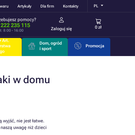
PL
owaru
Artykuły
Dla firm
Kontakty
zebujesz pomocy?
 222 235 115
0 zł
Zaloguj się
t: 8:00 - 16:00
 Art.
Dom, ogród
rstwa
Promocja
i sport
go
aki w domu
wyjść, nie jest łatwe.
 naszą uwagę niż dzieci
.