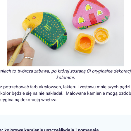
iach to twórcza zabawa, po której zostaną Ci oryginalne dekoracj
kolorami.
 potrzebować farb akrylowych, lakieru i zestawu mniejszych pędzl
j kolor będzie się na nie nakładał. Malowane kamienie mogą ozdob
 oryginalną dekoracją wnętrza.
 kolorowe kamienie uszczęśliwiają i pomagają