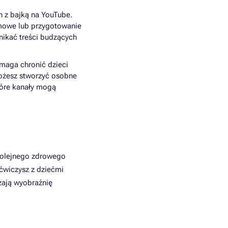
n z bajką na YouTube.
domowe lub przygotowanie
ikać treści budzących
omaga chronić dzieci
ożesz stworzyć osobne
które kanały mogą
kolejnego zdrowego
 ćwiczysz z dziećmi
zają wyobraźnię