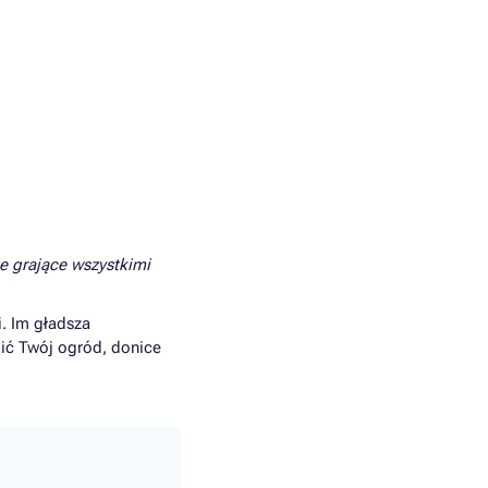
e grające wszystkimi
i. Im gładsza
ić Twój ogród, donice