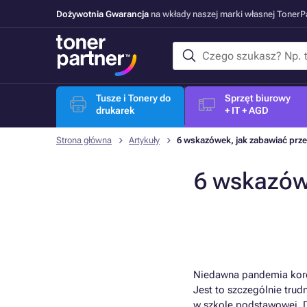
Dożywotnia Gwarancja
na wkłady naszej marki własnej Toner
Tusze i Tonery do
Sprzęt biurowy
drukarek
+ IT + AGD
Strona główna
Artykuły
6 wskazówek, jak zabawiać prze
6 wskazów
Niedawna pandemia koron
Jest to szczególnie trud
w szkole podstawowej. D