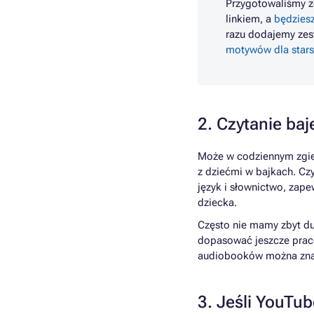
Przygotowaliśmy z
linkiem, a
będzies
razu dodajemy ze
motywów dla starsz
2. Czytanie ba
Może w codziennym zgieł
z dziećmi w bajkach. Cz
język i słownictwo, zap
dziecka.
Często nie mamy zbyt du
dopasować jeszcze prac
audiobooków można znal
3. Jeśli YouTub