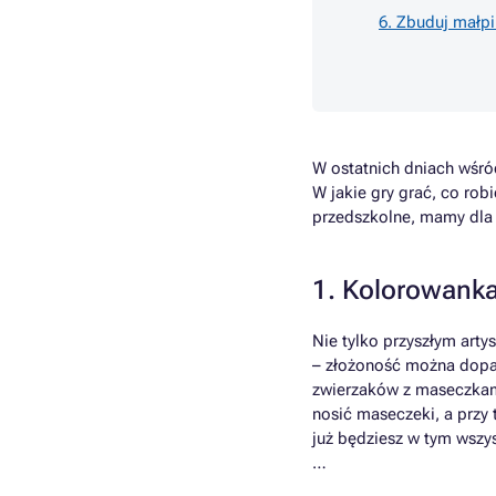
6. Zbuduj małpi
W ostatnich dniach wśró
W jakie gry grać, co rob
przedszkolne, mamy dla
1. Kolorowanka
Nie tylko przyszłym ar
– złożoność można dopas
zwierzaków z maseczkam
nosić maseczeki, a przy
już będziesz w tym wszys
…