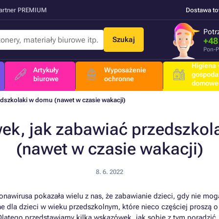
Partner PREMIUM
Dostawa t
Potr
Szukaj
+48
Pon-P
Higiena +
Artykuły
Wyposażenie
gospoda
biurowe
ochronne
domowe
dszkolaki w domu (nawet w czasie wakacji)
ek, jak zabawiać przedszkol
(nawet w czasie wakacji)
8. 6. 2022
awirusa pokazała wielu z nas, że zabawianie dzieci, gdy nie mogą 
ne dla dzieci w wieku przedszkolnym, które nieco częściej proszą o
latego przedstawiamy kilka wskazówek, jak sobie z tym poradzić.