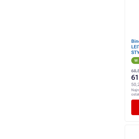
Bin
LEI
STY
gra
W 
68,5
61
50,
Najn
osta