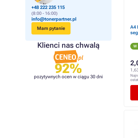
+48 222 235 115
(8:00 - 16:00)
info@tonerpartner.pl
A4 
Mam pytanie
seg
Klienci nas chwalą
W 
2,
92%
1,63
Najn
pozytywnych ocen w ciągu 30 dni
osta