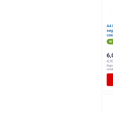
A4 
seg
cze
W 
6,
4,93
Najn
osta