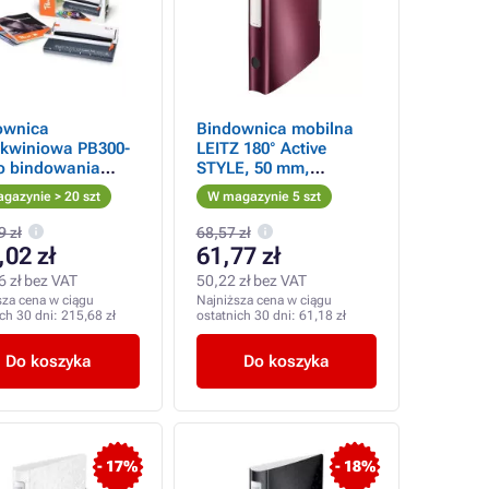
ownica
Bindownica mobilna
skwiniowa PB300-
LEITZ 180° Active
do bindowania
STYLE, 50 mm,
lowego, A4
granatowo-czerwona
gazynie > 20 szt
W magazynie 5 szt
9 zł
68,57 zł
,02 zł
61,77 zł
6 zł bez VAT
50,22 zł bez VAT
sza cena w ciągu
Najniższa cena w ciągu
ich 30 dni:
215,68 zł
ostatnich 30 dni:
61,18 zł
Do koszyka
Do koszyka
- 17%
- 18%