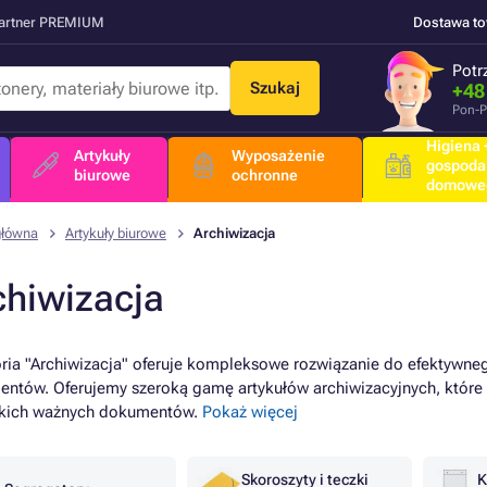
Partner PREMIUM
Dostawa t
Potr
Szukaj
+48
Pon-P
Higiena +
Artykuły
Wyposażenie
gospoda
biurowe
ochronne
domowe
główna
Artykuły biurowe
Archiwizacja
chiwizacja
ria "Archiwizacja" oferuje kompleksowe rozwiązanie do efektywn
ntów. Oferujemy szeroką gamę artykułów archiwizacyjnych, które 
tkich ważnych dokumentów.
Pokaż więcej
Skoroszyty i teczki
K