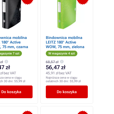
ownica mobilna
Bindownica mobilna
 180° Active
LEITZ 180° Active
 75 mm, czarna
WOW, 75 mm, zielona
gazynie 7 szt
W magazynie 4 szt
zł
68,57 zł
47 zł
56,47 zł
zł bez VAT
45,91 zł bez VAT
sza cena w ciągu
Najniższa cena w ciągu
ich 30 dni:
55,99 zł
ostatnich 30 dni:
55,99 zł
Do koszyka
Do koszyka