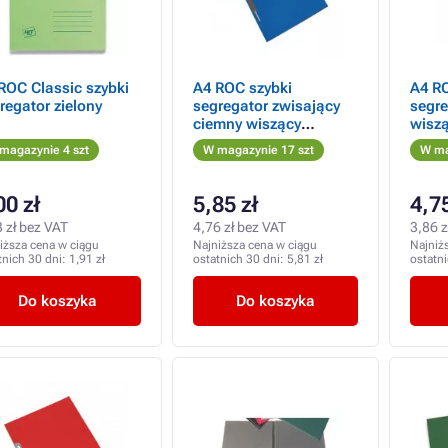
ROC Classic szybki
A4 ROC szybki
A4 R
regator zielony
segregator zwisający
segre
ciemny wiszący
wiszą
niebieski
magazynie 4 szt
W magazynie 17 szt
W ma
00 zł
5,85 zł
4,75
 zł bez VAT
4,76 zł bez VAT
3,86 z
iższa cena w ciągu
Najniższa cena w ciągu
Najniż
tnich 30 dni:
1,91 zł
ostatnich 30 dni:
5,81 zł
ostatn
Do koszyka
Do koszyka