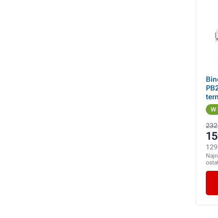
Bin
PB2
ter
W 
232
15
129
Najn
osta