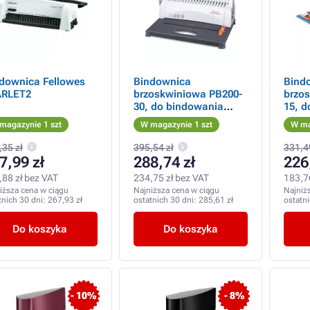
downica Fellowes
Bindownica
Bind
ARLET2
brzoskwiniowa PB200-
brzo
30, do bindowania
15, 
plastikowego, A4
meta
magazynie 1 szt
W magazynie 1 szt
W ma
,35 zł
395,54 zł
331,4
7,99 zł
288,74 zł
226
,88 zł bez VAT
234,75 zł bez VAT
183,7
iższa cena w ciągu
Najniższa cena w ciągu
Najniż
tnich 30 dni:
267,93 zł
ostatnich 30 dni:
285,61 zł
ostatn
Do koszyka
Do koszyka
- 10%
- 8%