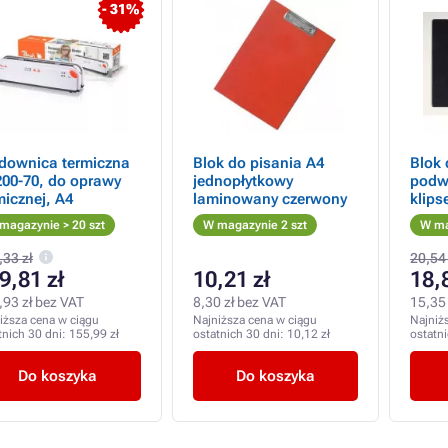
- 31%
downica termiczna
Blok do pisania A4
Blok 
00-70, do oprawy
jednopłytkowy
podwó
micznej, A4
laminowany czerwony
klips
magazynie > 20 szt
W magazynie 2 szt
W ma
,33 zł
20,54 
9,81 zł
10,21 zł
18,
,93 zł bez VAT
8,30 zł bez VAT
15,35 
iższa cena w ciągu
Najniższa cena w ciągu
Najniż
tnich 30 dni:
155,99 zł
ostatnich 30 dni:
10,12 zł
ostatn
Do koszyka
Do koszyka