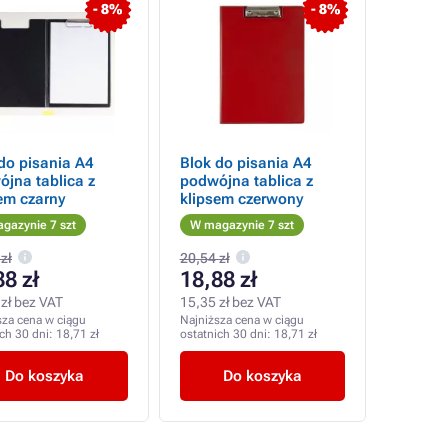
- 8%
- 8%
do pisania A4
Blok do pisania A4
jna tablica z
podwójna tablica z
em czarny
klipsem czerwony
gazynie 7 szt
W magazynie 7 szt
zł
20,54 zł
88 zł
18,88 zł
zł bez VAT
15,35 zł bez VAT
sza cena w ciągu
Najniższa cena w ciągu
ich 30 dni:
18,71 zł
ostatnich 30 dni:
18,71 zł
Do koszyka
Do koszyka