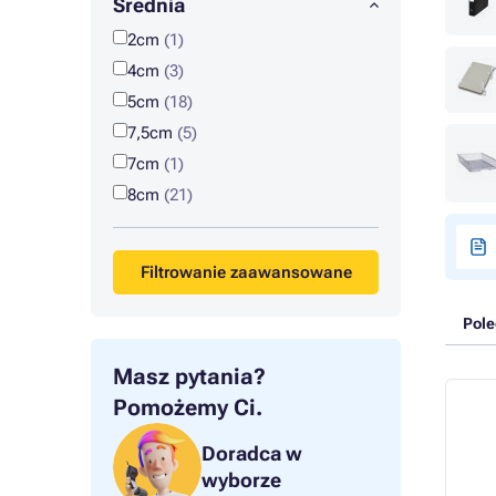
Średnia
2cm
(1)
4cm
(3)
5cm
(18)
7,5cm
(5)
7cm
(1)
8cm
(21)
Filtrowanie zaawansowane
Pol
Masz pytania?
Pomożemy Ci.
Doradca w
wyborze