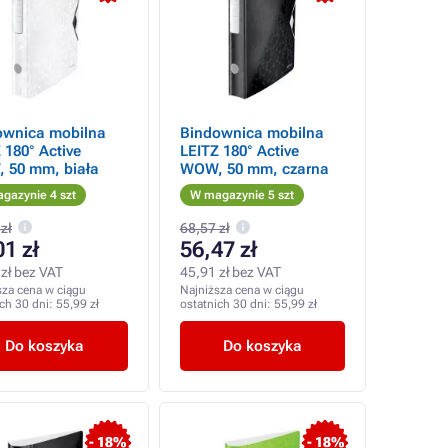
ownica mobilna
Bindownica mobilna
 180° Active
LEITZ 180° Active
 50 mm, biała
WOW, 50 mm, czarna
gazynie 4 szt
W magazynie 5 szt
zł
68,57 zł
01 zł
56,47 zł
zł bez VAT
45,91 zł bez VAT
sza cena w ciągu
Najniższa cena w ciągu
ich 30 dni:
55,99 zł
ostatnich 30 dni:
55,99 zł
Do koszyka
Do koszyka
- 18%
- 18%