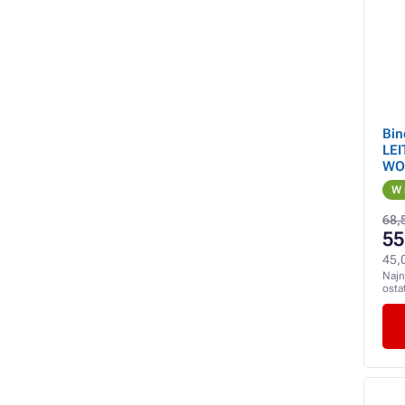
Bin
LEI
WOW
W 
68,5
55
45,
Najn
osta