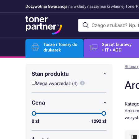
Dożywotnia Gwarancja
na wkłady naszej marki własnej Toner
Tusze i Tonery do
Sprzęt biurowy
drukarek
+ IT + AGD
Strona 
Stan produktu
Ar
Mega wyprzedaż
(4)
Cena
Katego
dokume
wszys
0
zł
1292
zł