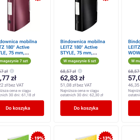
downica mobilna
Bindownica mobilna
Bind
TZ 180° Active
LEITZ 180° Active
LEITZ
LE, 75 mm,
STYLE, 75 mm,
WOW,
natowo-czerwona
satynowa czerń
magazynie 7 szt
W magazynie 6 szt
W ma
7 zł
68,57 zł
68,57 
,77 zł
62,83 zł
57,
22 zł bez VAT
51,08 zł bez VAT
46,35 
iższa cena w ciągu
Najniższa cena w ciągu
Najniż
tnich 30 dni:
61,18 zł
ostatnich 30 dni:
62,30 zł
ostatn
Do koszyka
Do koszyka
- 19%
- 13%