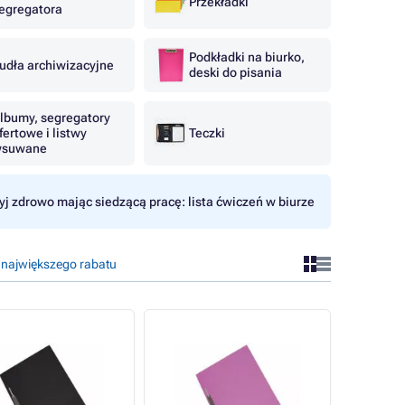
Przekładki
egregatora
Podkładki na biurko,
udła archiwizacyjne
deski do pisania
lbumy, segregatory
fertowe i listwy
Teczki
suwane
yj zdrowo mając siedzącą pracę: lista ćwiczeń w biurze
 największego rabatu