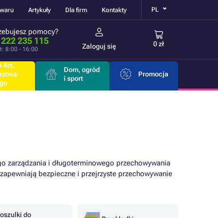
PL
owaru
Artykuły
Dla firm
Kontakty
zebujesz pomocy?
 222 235 115
0 zł
Zaloguj się
t: 8:00 - 16:00
 Art.
Dom, ogród
rstwa
Promocja
i sport
go
ego zarządzania i długoterminowego przechowywania
zapewniają bezpieczne i przejrzyste przechowywanie
oszulki do