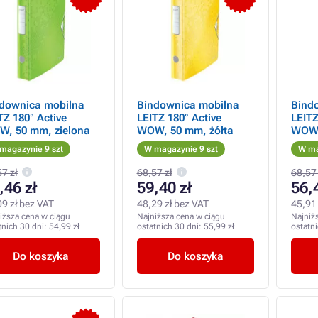
downica mobilna
Bindownica mobilna
Bind
TZ 180° Active
LEITZ 180° Active
LEITZ
, 50 mm, zielona
WOW, 50 mm, żółta
WOW,
magazynie 9 szt
W magazynie 9 szt
W ma
7 zł
68,57 zł
68,57 
,46 zł
59,40 zł
56,
09 zł bez VAT
48,29 zł bez VAT
45,91 
iższa cena w ciągu
Najniższa cena w ciągu
Najniż
tnich 30 dni:
54,99 zł
ostatnich 30 dni:
55,99 zł
ostatn
Do koszyka
Do koszyka