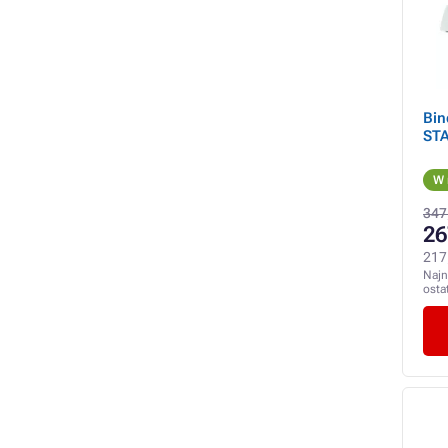
Bin
ST
W 
347
26
217
Najn
osta