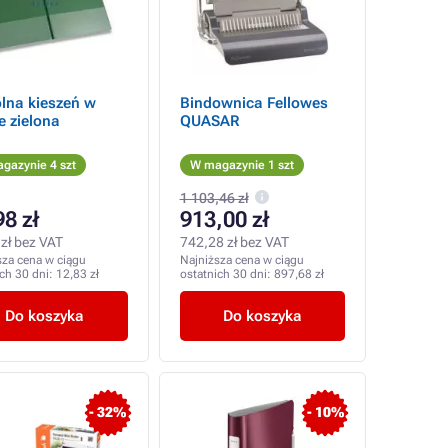
lna kieszeń w
Bindownica Fellowes
e zielona
QUASAR
gazynie 4 szt
W magazynie 1 szt
1 103,46 zł
98 zł
913,00 zł
zł bez VAT
742,28 zł bez VAT
sza cena w ciągu
Najniższa cena w ciągu
ich 30 dni:
12,83 zł
ostatnich 30 dni:
897,68 zł
Do koszyka
Do koszyka
- 32%
- 10%