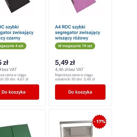
OC szybki
A4 ROC szybki
gator zwisający
segregator zwisający
cy czarny
wiszący różowy
gazynie 4 szt
W magazynie 19 szt
 zł
5,49 zł
ł bez VAT
4,46 zł bez VAT
sza cena w ciągu
Najniższa cena w ciągu
ich 30 dni:
4,67 zł
ostatnich 30 dni:
5,45 zł
Do koszyka
Do koszyka
- 17%