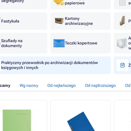
Segregatory
papierowe
s
Kartony
Fastykuła
P
archiwizacyjne
A
Szuflady na
Teczki kopertowe
o
dokumenty
w
Praktyczny przewodnik po archiwizacji dokumentów
Ż
księgowych i innych
ecamy
Wg nazwy
Od najtańszego
Od najdroższego
Od