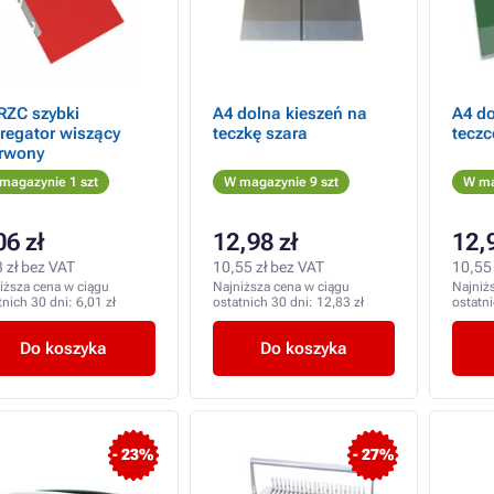
RZC szybki
A4 dolna kieszeń na
A4 do
regator wiszący
teczkę szara
teczc
rwony
magazynie 1 szt
W magazynie 9 szt
W ma
06 zł
12,98 zł
12,
 zł bez VAT
10,55 zł bez VAT
10,55 
iższa cena w ciągu
Najniższa cena w ciągu
Najniż
tnich 30 dni:
6,01 zł
ostatnich 30 dni:
12,83 zł
ostatn
Do koszyka
Do koszyka
- 23%
- 27%