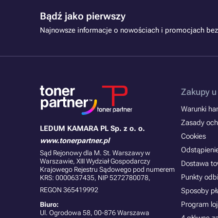
Bądź jako pierwszy
Najnowsze informacje o nowościach i promocjach bez
Zakupy u
Warunki han
Zasady och
LEDUM KAMARA PL Sp. z o. o.
Cookies
www.tonerpartner.pl
Odstąpieni
Sąd Rejonowy dla M. St. Warszawy w
Warszawie, XIII Wydział Gospodarczy
Dostawa t
Krajowego Rejestru Sądowego pod numerem
Punkty odb
KRS: 0000637435, NIP 5272780078,
REGON 365419992
Sposoby pł
Program lo
Biuro:
Ul. Ogrodowa 58, 00-876 Warszawa