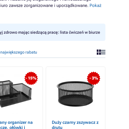
b biuro zawsze zorganizowane i uporządkowane.
Pokaż
yj zdrowo mając siedzącą pracę: lista ćwiczeń w biurze
 największego rabatu
- 15%
- 3%
any organizer na
Duży czarny zszywacz z
cze, ołówki i
drutu