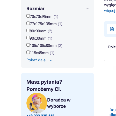
wygląd
Rozmiar
więcej
70x70x95mm
(1)
77x175x135mm
(1)
80x90mm
(2)
90x30mm
(1)
105x105x80mm
(2)
Pol
115x45mm
(1)
Pokaż dalej
Masz pytania?
Pomożemy Ci.
Doradca w
wyborze
Dru
dłu