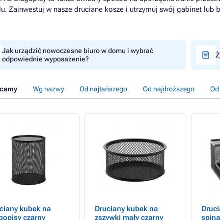
u. Zainwestuj w nasze druciane kosze i utrzymuj swój gabinet lu
Jak urządzić nowoczesne biuro w domu i wybrać
Ż
odpowiednie wyposażenie?
ecamy
Wg nazwy
Od najtańszego
Od najdroższego
Od
ciany kubek na
Druciany kubek na
Druci
gopisy czarny
zszywki mały czarny
spina