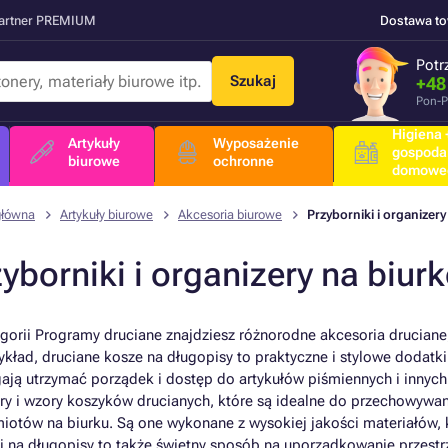
Partner PREMIUM
Dostawa t
Potr
Szukaj
+48
Pon-P
Higiena +
Artykuły
Wyposażenie
gospoda
biurowe
ochronne
domowe
główna
Artykuły biurowe
Akcesoria biurowe
Przyborniki i organizery
yborniki i organizery na biur
gorii Programy druciane znajdziesz różnorodne akcesoria druciane
ykład, druciane kosze na długopisy to praktyczne i stylowe dodat
ją utrzymać porządek i dostęp do artykułów piśmiennych i innyc
ry i wzory koszyków drucianych, które są idealne do przechowywa
iotów na biurku. Są one wykonane z wysokiej jakości materiałów, k
i na długopisy to także świetny sposób na uporządkowanie przestr