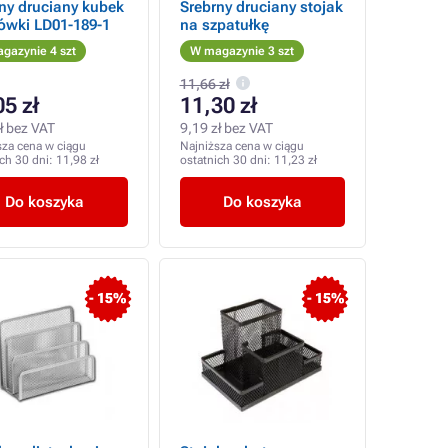
ny druciany kubek
Srebrny druciany stojak
ówki LD01-189-1
na szpatułkę
gazynie 4 szt
W magazynie 3 szt
11,66 zł
05 zł
11,30 zł
ł bez VAT
9,19 zł bez VAT
sza cena w ciągu
Najniższa cena w ciągu
ich 30 dni:
11,98 zł
ostatnich 30 dni:
11,23 zł
Do koszyka
Do koszyka
- 15%
- 15%