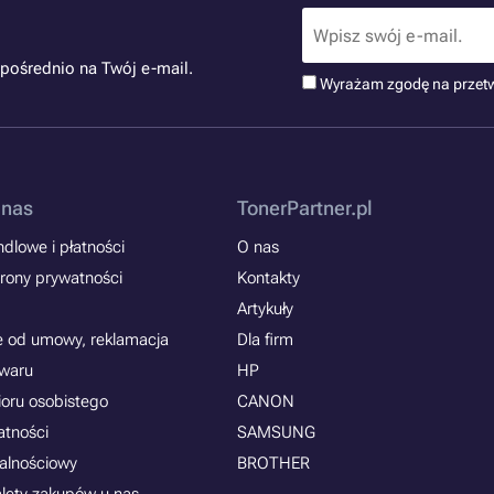
pośrednio na Twój e-mail.
Wyrażam zgodę na przet
 nas
TonerPartner.pl
dlowe i płatności
O nas
rony prywatności
Kontakty
Artykuły
e od umowy, reklamacja
Dla firm
owaru
HP
ioru osobistego
CANON
atności
SAMSUNG
jalnościowy
BROTHER