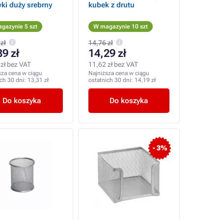
ki duży srebrny
kubek z drutu
gazynie 5 szt
W magazynie 10 szt
zł
14,76 zł
39 zł
14,29 zł
zł bez VAT
11,62 zł bez VAT
sza cena w ciągu
Najniższa cena w ciągu
ich 30 dni:
13,31 zł
ostatnich 30 dni:
14,19 zł
Do koszyka
Do koszyka
- 3%