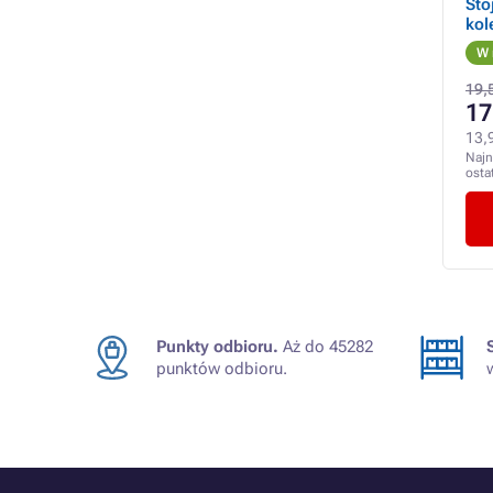
Sto
kol
W 
19,5
17
13,
Najn
osta
Punkty odbioru.
Aż do 45282
punktów odbioru.