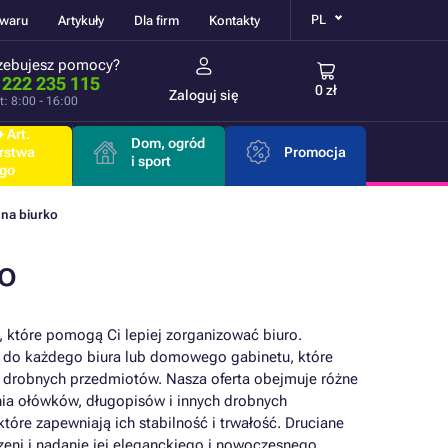
PL
owaru
Artykuły
Dla firm
Kontakty
zebujesz pomocy?
 222 235 115
0 zł
Zaloguj się
t: 8:00 - 16:00
 Art.
Dom, ogród
rstwa
Promocja
i sport
go
 na biurko
ko
, które pomogą Ci lepiej zorganizować biuro.
ki do każdego biura lub domowego gabinetu, które
h drobnych przedmiotów. Nasza oferta obejmuje różne
nia ołówków, długopisów i innych drobnych
tóre zapewniają ich stabilność i trwałość. Druciane
zeni i nadanie jej eleganckiego i nowoczesnego