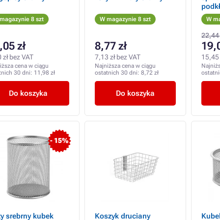
podkł
magazynie 8 szt
W magazynie 8 szt
W ma
22,44 
,05 zł
8,77 zł
19,
 zł bez VAT
7,13 zł bez VAT
15,45 
iższa cena w ciągu
Najniższa cena w ciągu
Najniż
tnich 30 dni:
11,98 zł
ostatnich 30 dni:
8,72 zł
ostatn
Do koszyka
Do koszyka
- 15%
y srebrny kubek
Koszyk druciany
Kube