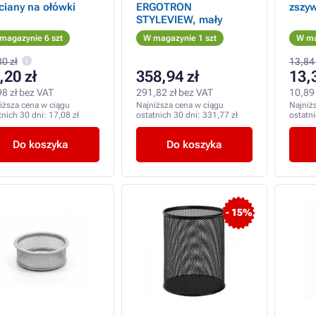
ciany na ołówki
ERGOTRON
zszyw
STYLEVIEW, mały
magazynie 6 szt
W magazynie 1 szt
W ma
0 zł
13,84 
,20 zł
358,94 zł
13,
98 zł bez VAT
291,82 zł bez VAT
10,89 
iższa cena w ciągu
Najniższa cena w ciągu
Najniż
tnich 30 dni:
17,08 zł
ostatnich 30 dni:
331,77 zł
ostatn
Do koszyka
Do koszyka
- 15%