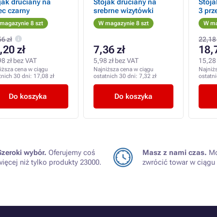
jak druciany na
Stojak druciany na
Stoja
ec czarny
srebrne wizytówki
3 prz
magazynie 8 szt
W magazynie 8 szt
W ma
6 zł
22,18 
,20 zł
7,36 zł
18,
98 zł bez VAT
5,98 zł bez VAT
15,28 
iższa cena w ciągu
Najniższa cena w ciągu
Najniż
tnich 30 dni:
17,08 zł
ostatnich 30 dni:
7,32 zł
ostatn
Do koszyka
Do koszyka
Szeroki wybór.
Oferujemy coś
Masz z nami czas.
Mo
więcej niż tylko produkty 23000.
zwrócić towar w ciągu 