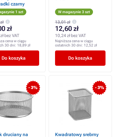
adki czarny
gazynie 1 szt
W magazynie 3 szt
zł
13,01 zł
00 zł
12,60 zł
zł bez VAT
10,24 zł bez VAT
sza cena w ciągu
Najniższa cena w ciągu
ich 30 dni:
18,89 zł
ostatnich 30 dni:
12,52 zł
Do koszyka
Do koszyka
- 3%
- 3%
k druciany na
Kwadratowy srebrny