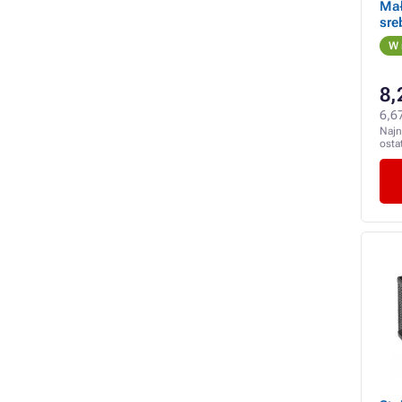
Mał
sre
W 
8,
6,67
Najn
osta