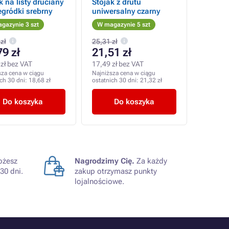
k na listy druciany
Stojak z drutu
egródki srebrny
uniwersalny czarny
gazynie 3 szt
W magazynie 5 szt
zł
25,31 zł
79 zł
21,51 zł
zł bez VAT
17,49 zł bez VAT
sza cena w ciągu
Najniższa cena w ciągu
ich 30 dni:
18,68 zł
ostatnich 30 dni:
21,32 zł
Do koszyka
Do koszyka
żesz
Nagrodzimy Cię.
Za każdy
30 dni.
zakup otrzymasz punkty
lojalnościowe.