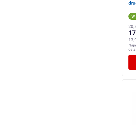
dru
W 
20,3
17
13,
Najn
osta