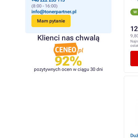
+48 222 235 115
(8:00 - 16:00)
info@tonerpartner.pl
W 
Mam pytanie
12
9,80
Klienci nas chwalą
Najn
osta
92%
pozytywnych ocen w ciągu 30 dni
Duż