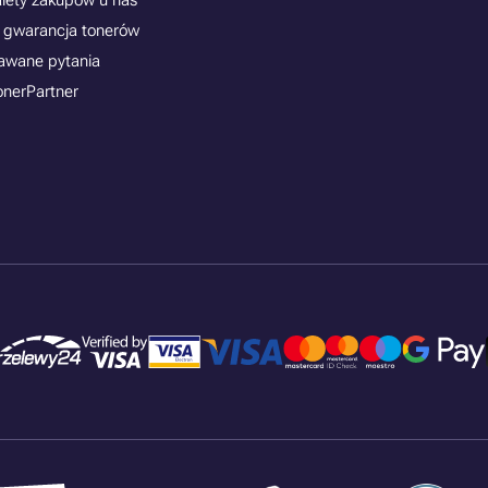
alety zakupów u nas
 gwarancja tonerów
awane pytania
onerPartner