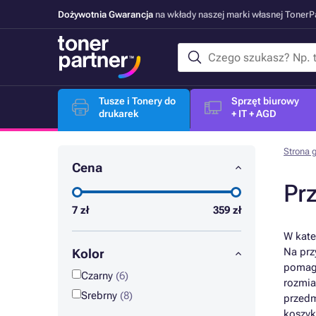
Dożywotnia Gwarancja
na wkłady naszej marki własnej Toner
Tusze i Tonery do
Sprzęt biurowy
drukarek
+ IT + AGD
Strona 
Cena
Prz
7
zł
359
zł
W kate
Na prz
Kolor
pomaga
Czarny
(6)
rozmia
Srebrny
(8)
przedm
koszyk