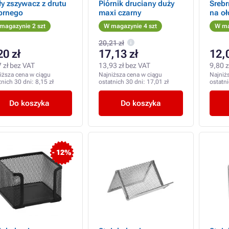
y zszywacz z drutu
Piórnik druciany duży
Srebr
brnego
maxi czarny
na oł
magazynie 2 szt
W magazynie 4 szt
W ma
20,21 zł
20 zł
17,13 zł
12,
 zł bez VAT
13,93 zł bez VAT
9,80 z
iższa cena w ciągu
Najniższa cena w ciągu
Najniż
tnich 30 dni:
8,15 zł
ostatnich 30 dni:
17,01 zł
ostatn
Do koszyka
Do koszyka
- 12%