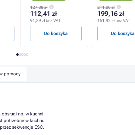
mAh, 8,9 Wh, lito
jonowy
127,38 zł
211,06 zł
112,41 zł
199,16 zł
91,39 zł bez VAT
161,92 zł bez VAT
a
Do koszyka
Do koszyka
sz pomocy
 obsługi np. w kuchni.
est potrzebne w kuchni.
 przez sekwencje ESC.