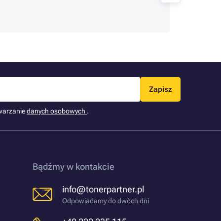
Jestem
zmieni
Zapisz
warzanie
danych osobowych
.
Bądźmy w kontakcie
info@tonerpartner.pl
Odpowiadamy do dwóch dni