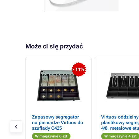
Może ci się przydać
- 12%
- 11%
y
Zapasowy segregator
Virtuos oddzielny
iec do
na pieniądze Virtuos do
plastikowy segre
,
szuflady C425
4/8, metalowe etu
banknoty
W magazynie 6 szt
W magazynie 4 szt