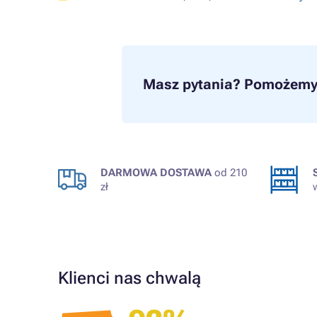
Masz pytania?
Pomożemy 
DARMOWA DOSTAWA
od 210
zł
Klienci nas chwalą
Zweryfikowany klient
ilku lat.
Tonery OK!