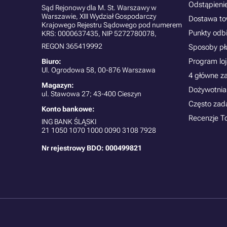
Odstąpieni
Sąd Rejonowy dla M. St. Warszawy w
Warszawie, XIII Wydział Gospodarczy
Dostawa t
Krajowego Rejestru Sądowego pod numerem
Punkty odb
KRS: 0000637435, NIP 5272780078,
REGON 365419992
Sposoby pł
Program lo
Biuro:
Ul. Ogrodowa 58, 00-876 Warszawa
4 główne z
Magazyn:
Dożywotnia
ul. Stawowa 27; 43-400 Cieszyn
Często zad
Konto bankowe:
Recenzje T
ING BANK ŚLĄSKI
21
1050 1070 1000 0090 3108 7928
Nr rejestrowy BDO: 000499821