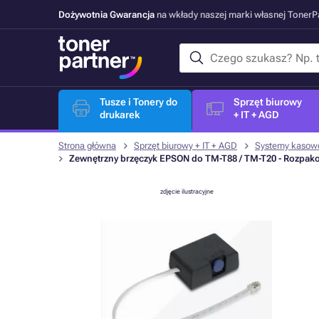
Dożywotnia Gwarancja
na wkłady naszej marki własnej Toner
Tusze i Tonery do
Sprzęt biurowy
drukarek
+ IT + AGD
Strona główna
Sprzęt biurowy + IT + AGD
Systemy kasow
Zewnętrzny brzęczyk EPSON do TM-T88 / TM-T20 - Rozpak
zdjęcie ilustracyjne