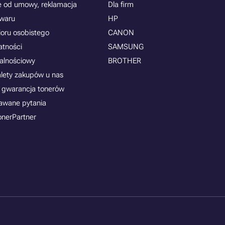
e od umowy, reklamacja
Dla firm
owaru
HP
ioru osobistego
CANON
atności
SAMSUNG
jalnościowy
BROTHER
alety zakupów u nas
 gwarancja tonerów
awane pytania
onerPartner