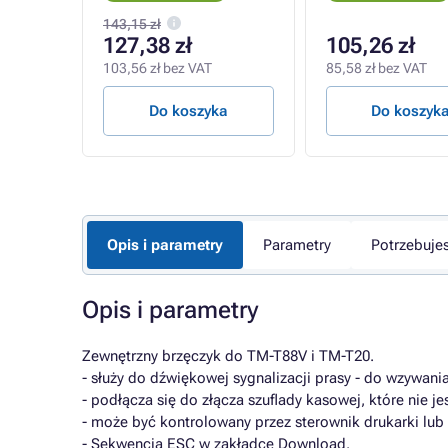
143,15 zł
127,38 zł
105,26 zł
103,56 zł bez VAT
85,58 zł bez VAT
a
Do koszyka
Do koszyk
Opis i parametry
Parametry
Potrzebuje
Opis i parametry
Zewnętrzny brzęczyk do TM-T88V i TM-T20.
- służy do dźwiękowej sygnalizacji prasy - do wzywania
- podłącza się do złącza szuflady kasowej, które nie j
- może być kontrolowany przez sterownik drukarki lub
- Sekwencja ESC w zakładce Download.