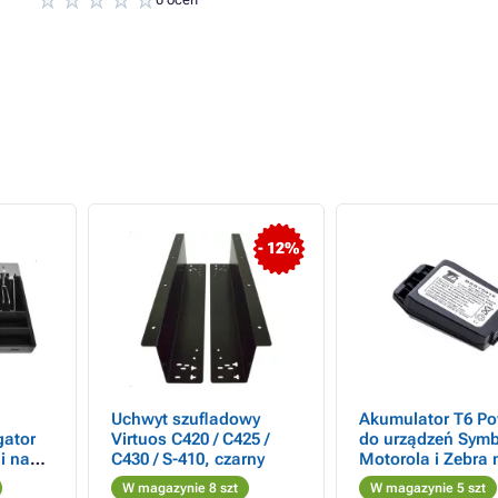
- 12%
Uchwyt szufladowy
Akumulator T6 Po
gator
Virtuos C420 / C425 /
do urządzeń Symb
i na
C430 / S-410, czarny
Motorola i Zebra 
MC2100, MC2180,
W magazynie 8 szt
W magazynie 5 szt