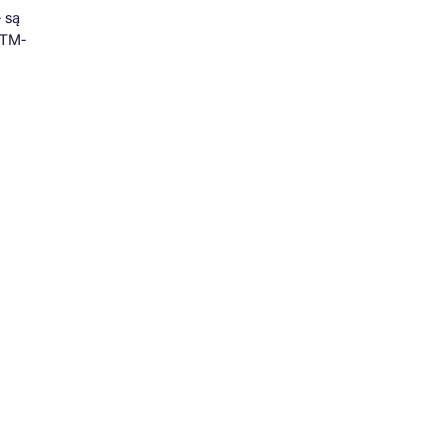
 są
 TM-