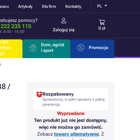
PL
owaru
Artykuły
Dla firm
Kontakty
zebujesz pomocy?
 222 235 115
0 zł
Zaloguj się
t: 8:00 - 16:00
 Art.
Dom, ogród
rstwa
Promocja
i sport
go
A
8 /
Rozpakowany
Sprawdzony, w pełni sprawny z pełną
gwarancją
Wyprzedane
Ten produkt już nie jest dostępny,
więc nie można go zamówić.
Zobacz
towary alternatywne
. Z