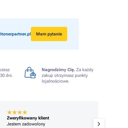
tonerpartner.pl
Mam pytanie
żesz
Nagrodzimy Cię.
Za każdy
30 dni.
zakup otrzymasz punkty
lojalnościowe.
Zweryfikowany klient
Zweryf
Jestem zadowolony
Zakupy