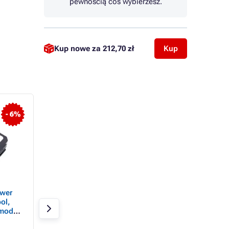
pewnością coś wybierzesz.
Kup nowe za
212,70 zł
Kup
- 6%
- 13%
wer
Zasilacz Zebra TC2x
Zewnętrzny brzęcz
ol,
(adapter EU)
EPSON do TM-T88 
modeli
T20
 2400
W magazynie 4 szt
W magazynie 11 szt