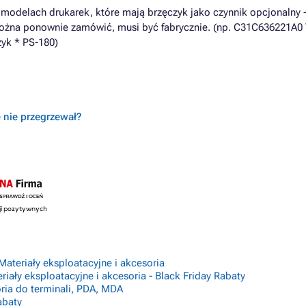
odelach drukarek, które mają brzęczyk jako czynnik opcjonalny -
ożna ponownie zamówić, musi być fabrycznie. (np. C31C636221A0
k * PS-180)
ę nie przegrzewał?
Materiały eksploatacyjne i akcesoria
riały eksploatacyjne i akcesoria - Black Friday Rabaty
ria do terminali, PDA, MDA
abaty