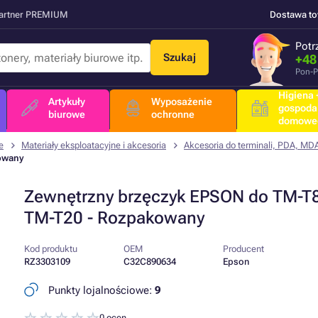
Partner PREMIUM
Dostawa t
Potr
Szukaj
+48
Pon-P
Higiena +
Artykuły
Wyposażenie
gospoda
biurowe
ochronne
domowe
e
Materiały eksploatacyjne i akcesoria
Akcesoria do terminali, PDA, MD
owany
Zewnętrzny brzęczyk EPSON do TM-T8
TM-T20 - Rozpakowany
Kod produktu
OEM
Producent
RZ3303109
C32C890634
Epson
Punkty lojalnościowe:
9
0 ocen