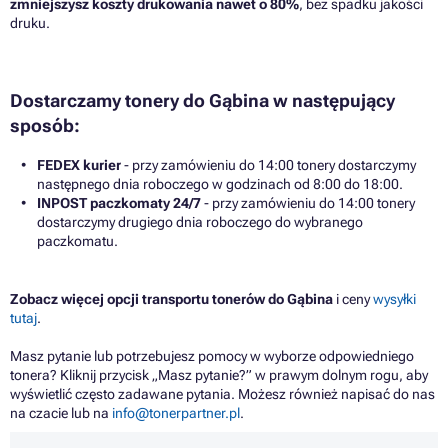
zmniejszysz koszty drukowania nawet o 80%
, bez spadku jakości
druku.
Dostarczamy tonery do Gąbina w następujący
sposób:
FEDEX kurier
- przy zamówieniu do 14:00 tonery dostarczymy
następnego dnia roboczego w godzinach od 8:00 do 18:00.
INPOST paczkomaty 24/7
- przy zamówieniu do 14:00 tonery
dostarczymy drugiego dnia roboczego do wybranego
paczkomatu.
Zobacz więcej opcji transportu tonerów do Gąbina
i ceny
wysyłki
tutaj
.
Masz pytanie lub potrzebujesz pomocy w wyborze odpowiedniego
tonera? Kliknij przycisk „Masz pytanie?” w prawym dolnym rogu, aby
wyświetlić często zadawane pytania. Możesz również napisać do nas
na czacie lub na
info@tonerpartner.pl
.