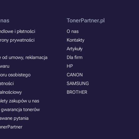
 nas
TonerPartner.pl
dlowe i płatności
O nas
rony prywatności
Kontakty
Artykuły
e od umowy, reklamacja
Dla firm
owaru
HP
ioru osobistego
CANON
atności
SAMSUNG
jalnościowy
BROTHER
alety zakupów u nas
 gwarancja tonerów
awane pytania
onerPartner