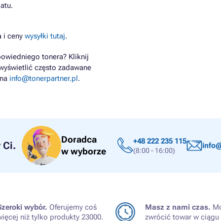
atu.
a
i ceny
wysyłki tutaj
.
owiedniego tonera? Kliknij
wyświetlić często zadawane
 na
info@tonerpartner.pl
.
Doradca
+48 222 235 115
Ci.
info@
w wyborze
(8:00 - 16:00)
Szeroki wybór.
Oferujemy coś
Masz z nami czas.
Mo
więcej niż tylko produkty 23000.
zwrócić towar w ciągu 