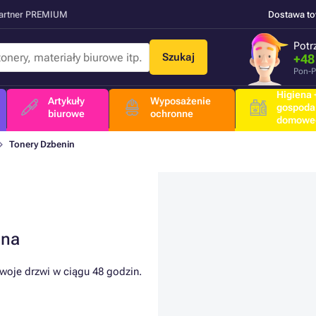
Partner PREMIUM
Dostawa t
Potr
Szukaj
+48
Pon-P
Higiena +
Artykuły
Wyposażenie
gospoda
biurowe
ochronne
domowe
Tonery Dzbenin
ina
woje drzwi w ciągu 48 godzin.