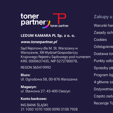
Zakupy u
Warunki han
Zasady och
LEDUM KAMARA PL Sp. z o. o.
Cookies
www.tonerpartner.pl
Odstąpieni
Sąd Rejonowy dla M. St. Warszawy w
Warszawie, XIII Wydział Gospodarczy
Dostawa t
Krajowego Rejestru Sądowego pod numerem
Punkty odb
KRS: 0000637435, NIP 5272780078,
REGON 365419992
Sposoby pł
Program lo
Biuro:
Ul. Ogrodowa 58, 00-876 Warszawa
4 główne z
Magazyn:
Dożywotnia
ul. Stawowa 27; 43-400 Cieszyn
Często zad
Konto bankowe:
Recenzje T
ING BANK ŚLĄSKI
21
1050 1070 1000 0090 3108 7928