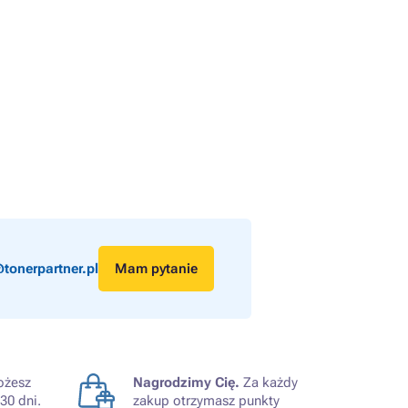
tonerpartner.pl
Mam pytanie
żesz
Nagrodzimy Cię.
Za każdy
30 dni.
zakup otrzymasz punkty