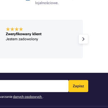
lojalnościowe.
Zweryfikowany klient
Zweryf
Jestem zadowolony
Zakupy
Jestem
zmieni
Zapisz
warzanie
danych osobowych
.