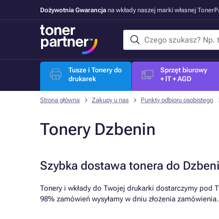
Dożywotnia Gwarancja
na wkłady naszej marki własnej Toner
Tusze i Tonery do
Sprzęt biurowy
drukarek
+ IT + AGD
Strona główna
Zakupy u nas
Punkty odbioru osobistego
Tonery Dzbenin
Szybka dostawa tonera do Dzben
Tonery i wkłady do Twojej drukarki dostarczymy pod T
98% zamówień wysyłamy w dniu złożenia zamówienia.