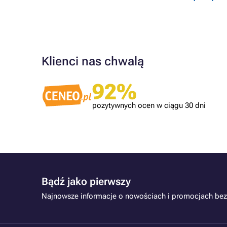
Klienci nas chwalą
Zweryfikowany klient
ilku lat.
Tonery OK!
92%
pozytywnych ocen w ciągu 30 dni
Bądź jako pierwszy
Najnowsze informacje o nowościach i promocjach bez