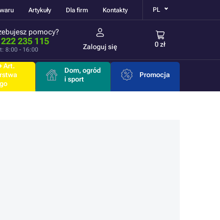
PL
owaru
Artykuły
Dla firm
Kontakty
zebujesz pomocy?
 222 235 115
0 zł
Zaloguj się
t: 8:00 - 16:00
 Art.
Dom, ogród
rstwa
Promocja
i sport
go