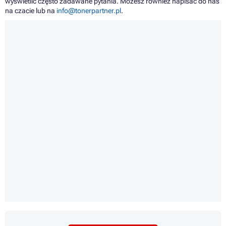
wyświetlić często zadawane pytania. Możesz również napisać do nas
na czacie lub na
info@tonerpartner.pl
.