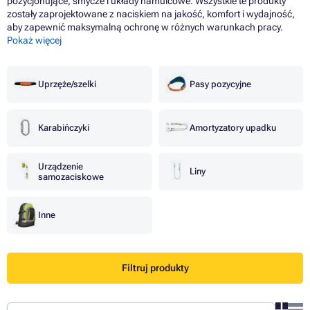
pozycjonujące, smycze i układy hamulcowe. Wszystkie te produkty
zostały zaprojektowane z naciskiem na jakość, komfort i wydajność,
aby zapewnić maksymalną ochronę w różnych warunkach pracy.
Pokaż więcej
Uprzęże/szelki
Pasy pozycyjne
Karabińczyki
Amortyzatory upadku
Urządzenie
Liny
samozaciskowe
Inne
Filtruj produkty