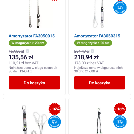
Amortyzator FA3050015
Amortyzator FA3050315
W magazynie > 20 szt
W magazynie > 20 szt
157,56 zł
254,47 zł
135,56 zł
218,94 zł
110,21 zł bez VAT
178,00 zł bez VAT
Najniższa cena w ciągu ostatnich
Najniższa cena w ciągu ostatnich
30 dni:
134,41 zł
30 dni:
217,08 zł
Do koszyka
Do koszyka
- 16%
- 16%