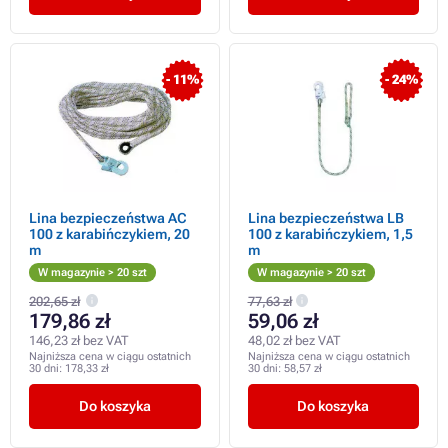
- 11%
- 24%
Lina bezpieczeństwa AC
Lina bezpieczeństwa LB
100 z karabińczykiem, 20
100 z karabińczykiem, 1,5
m
m
W magazynie > 20 szt
W magazynie > 20 szt
202,65 zł
77,63 zł
179,86 zł
59,06 zł
146,23 zł bez VAT
48,02 zł bez VAT
Najniższa cena w ciągu ostatnich
Najniższa cena w ciągu ostatnich
30 dni:
178,33 zł
30 dni:
58,57 zł
Do koszyka
Do koszyka