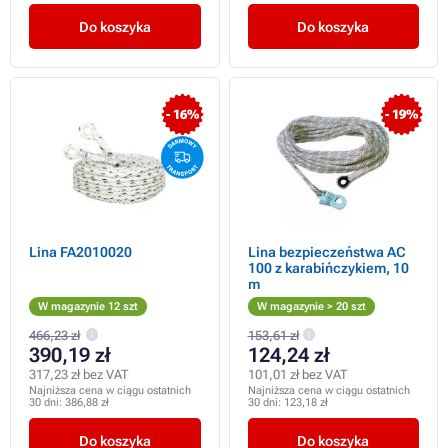
Do koszyka
Do koszyka
- 16%
- 19%
Lina FA2010020
Lina bezpieczeństwa AC
100 z karabińczykiem, 10
m
W magazynie 12 szt
W magazynie > 20 szt
466,23 zł
153,61 zł
390,19 zł
124,24 zł
317,23 zł bez VAT
101,01 zł bez VAT
Najniższa cena w ciągu ostatnich
Najniższa cena w ciągu ostatnich
30 dni:
386,88 zł
30 dni:
123,18 zł
Do koszyka
Do koszyka