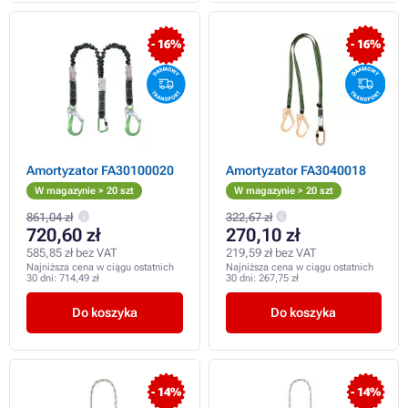
- 16%
- 16%
Amortyzator FA30100020
Amortyzator FA3040018
W magazynie > 20 szt
W magazynie > 20 szt
861,04 zł
322,67 zł
720,60 zł
270,10 zł
585,85 zł bez VAT
219,59 zł bez VAT
Najniższa cena w ciągu ostatnich
Najniższa cena w ciągu ostatnich
30 dni:
714,49 zł
30 dni:
267,75 zł
Do koszyka
Do koszyka
- 14%
- 14%