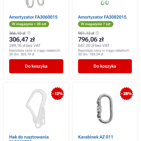
Amortyzator FA3060015
Amortyzator FA3082015
W magazynie > 20 szt
W magazynie 7 szt
366,10 zł
951,13 zł
306,47 zł
796,06 zł
249,16 zł bez VAT
647,20 zł bez VAT
Najniższa cena w ciągu ostatnich
Najniższa cena w ciągu ostatnich
30 dni:
303,79 zł
30 dni:
789,24 zł
Do koszyka
Do koszyka
- 12%
- 28%
Hak do rusztowania
Karabinek AZ 011