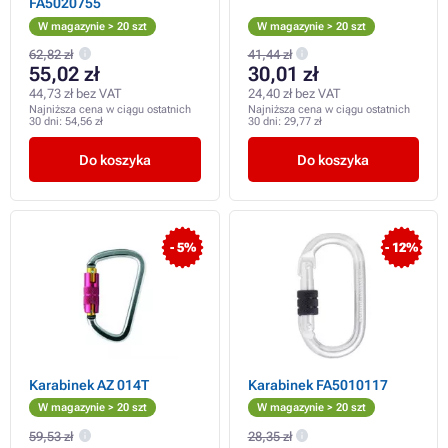
FA5020755
W magazynie > 20 szt
W magazynie > 20 szt
62,82 zł
41,44 zł
55,02 zł
30,01 zł
44,73 zł bez VAT
24,40 zł bez VAT
Najniższa cena w ciągu ostatnich
Najniższa cena w ciągu ostatnich
30 dni:
54,56 zł
30 dni:
29,77 zł
Do koszyka
Do koszyka
- 5%
- 12%
Karabinek AZ 014T
Karabinek FA5010117
W magazynie > 20 szt
W magazynie > 20 szt
59,53 zł
28,35 zł