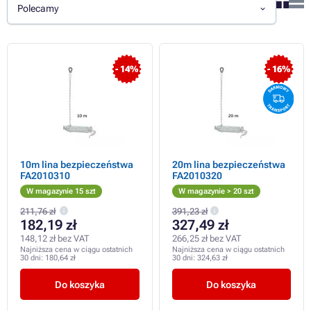
Polecamy
- 14%
- 16%
10m lina bezpieczeństwa
20m lina bezpieczeństwa
FA2010310
FA2010320
W magazynie 15 szt
W magazynie > 20 szt
211,76 zł
391,23 zł
182,19 zł
327,49 zł
148,12 zł bez VAT
266,25 zł bez VAT
Najniższa cena w ciągu ostatnich
Najniższa cena w ciągu ostatnich
30 dni:
180,64 zł
30 dni:
324,63 zł
Do koszyka
Do koszyka