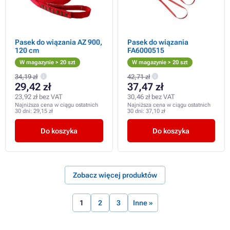
Pasek do wiązania AZ 900,
Pasek do wiązania
120 cm
FA6000515
W magazynie > 20 szt
W magazynie > 20 szt
34,19 zł
42,71 zł
29,42 zł
37,47 zł
23,92 zł bez VAT
30,46 zł bez VAT
Najniższa cena w ciągu ostatnich
Najniższa cena w ciągu ostatnich
30 dni:
29,15 zł
30 dni:
37,10 zł
Do koszyka
Do koszyka
Zobacz więcej produktów
1
2
3
Inne »