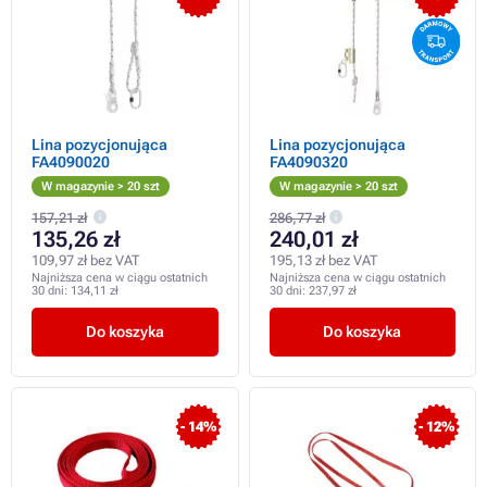
Lina pozycjonująca
Lina pozycjonująca
FA4090020
FA4090320
W magazynie > 20 szt
W magazynie > 20 szt
157,21 zł
286,77 zł
135,26 zł
240,01 zł
109,97 zł bez VAT
195,13 zł bez VAT
Najniższa cena w ciągu ostatnich
Najniższa cena w ciągu ostatnich
30 dni:
134,11 zł
30 dni:
237,97 zł
Do koszyka
Do koszyka
- 14%
- 12%