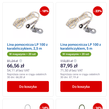
- 18%
- 23%
Lina pomocnicza LP 100 z
Lina pomocnicza LP 100 z
karabińczykiem, 2,5 m
karabińczykiem, 5 m
W magazynie > 20 szt
W magazynie > 20 szt
81,24 zł
113,81 zł
66,56 zł
87,95 zł
54,11 zł bez VAT
71,50 zł bez VAT
Najniższa cena w ciągu ostatnich
Najniższa cena w ciągu ostatnich
30 dni:
66,00 zł
30 dni:
87,19 zł
Do koszyka
Do koszyka
- 14%
- 16%