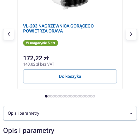
aomi
VL-203 NAGRZEWNICA GORĄCEGO
Kon
POWIETRZA ORAVA
wen
W magazynie 5 szt
W m
225,
172,22 zł
20
140,02 zł bez VAT
164,
Do koszyka
Opis i parametry
Opis i parametry