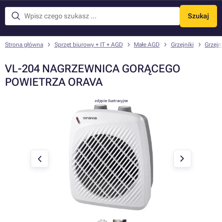
Szukaj
Menu
Strona główna
Sprzęt biurowy + IT + AGD
Małe AGD
Grzejniki
Grzejn
VL-204 NAGRZEWNICA GORĄCEGO
POWIETRZA ORAVA
zdjęcie ilustracyjne