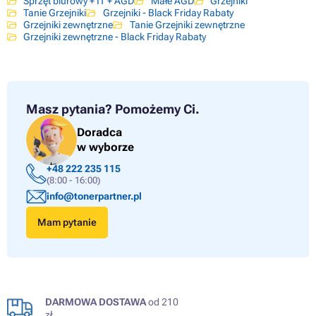
Sprzęt biurowy + IT + AGD
Małe AGD
Grzejniki
Tanie Grzejniki
Grzejniki - Black Friday Rabaty
Grzejniki zewnętrzne
Tanie Grzejniki zewnętrzne
Grzejniki zewnętrzne - Black Friday Rabaty
Masz pytania?
Pomożemy Ci.
Doradca
w wyborze
+48 222 235 115
(8:00 - 16:00)
info@tonerpartner.pl
Mam pytanie
DARMOWA DOSTAWA
od 210
zł