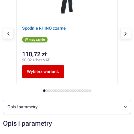
Spodnie RHINO czarne
Spo
W magazynie
W 
110,72 zł
16
90,02 zł bez VAT
133,
Wybierz wariant.
W
Opis i parametry
Opis i parametry