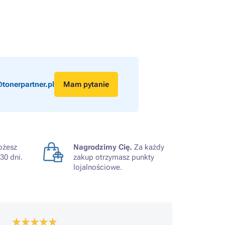
tonerpartner.pl
Mam pytanie
żesz
Nagrodzimy Cię.
Za każdy
30 dni.
zakup otrzymasz punkty
lojalnościowe.