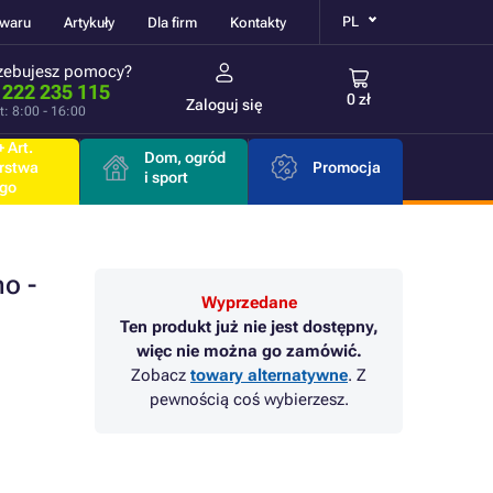
PL
owaru
Artykuły
Dla firm
Kontakty
zebujesz pomocy?
 222 235 115
0 zł
Zaloguj się
t: 8:00 - 16:00
 Art.
Dom, ogród
rstwa
Promocja
i sport
go
o -
Wyprzedane
Ten produkt już nie jest dostępny,
więc nie można go zamówić.
Zobacz
towary alternatywne
. Z
pewnością coś wybierzesz.