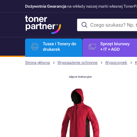
Dożywotnia Gwarancja
na wkłady naszej marki własnej Toner
Tusze i Tonery do
Sprzęt biurowy
drukarek
+ IT + AGD
Strona główna
Wyposażenie ochronne
Wypoczynek
K
zdjęcie ilustracyjne