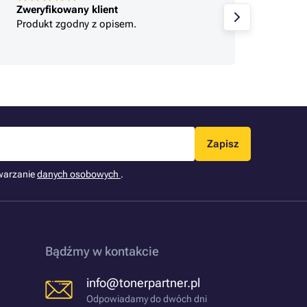
Zweryfikowany klient
Zweryf
Produkt zgodny z opisem.
Szybko
Zapisz
warzanie
danych osobowych
.
Bądźmy w kontakcie
info@tonerpartner.pl
Odpowiadamy do dwóch dni