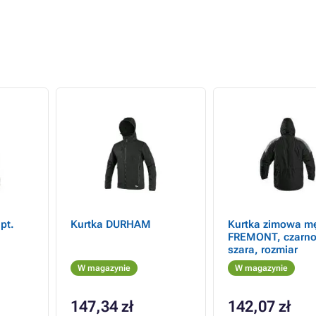
pt.
Kurtka DURHAM
Kurtka zimowa m
FREMONT, czarno
szara, rozmiar
W magazynie
W magazynie
147,34 zł
142,07 zł