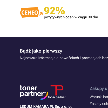
Zweryfikowany klient
92%
Polecam. Szybka wysyłka. Tusze dobrze
spakowane
pozytywnych ocen w ciągu 30 dni
Bądź jako pierwszy
Najnowsze informacje o nowościach i promocjach bez
Zakupy u
Warunki han
Zasady och
LEDUM KAMARA PL Sp. z o. o.