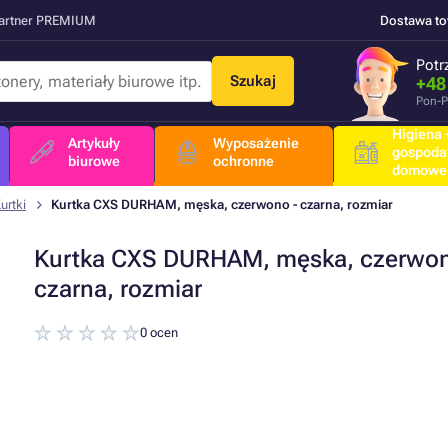
Partner PREMIUM
Dostawa t
Potr
Szukaj
+48
Pon-P
Higiena +
Artykuły
Wyposażenie
gospoda
biurowe
ochronne
domowe
urtki
Kurtka CXS DURHAM, męska, czerwono - czarna, rozmiar
Kurtka CXS DURHAM, męska, czerwon
czarna, rozmiar
0 ocen