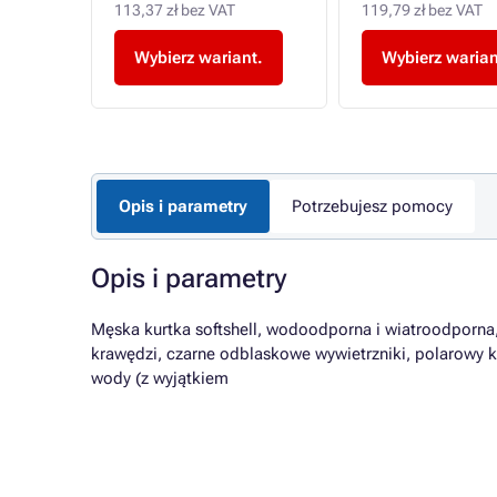
113,37 zł bez VAT
119,79 zł bez VAT
a
Wybierz wariant.
Wybierz warian
Opis i parametry
Potrzebujesz pomocy
Opis i parametry
Męska kurtka softshell, wodoodporna i wiatroodporna,
krawędzi, czarne odblaskowe wywietrzniki, polarowy k
wody (z wyjątkiem