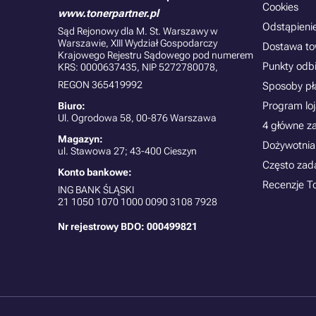
Cookies
www.tonerpartner.pl
Odstąpieni
Sąd Rejonowy dla M. St. Warszawy w
Warszawie, XIII Wydział Gospodarczy
Dostawa t
Krajowego Rejestru Sądowego pod numerem
Punkty odb
KRS: 0000637435, NIP 5272780078,
REGON 365419992
Sposoby pł
Program lo
Biuro:
Ul. Ogrodowa 58, 00-876 Warszawa
4 główne z
Magazyn:
Dożywotnia
ul. Stawowa 27; 43-400 Cieszyn
Często zad
Konto bankowe:
Recenzje T
ING BANK ŚLĄSKI
21
1050 1070 1000 0090 3108 7928
Nr rejestrowy BDO: 000499821