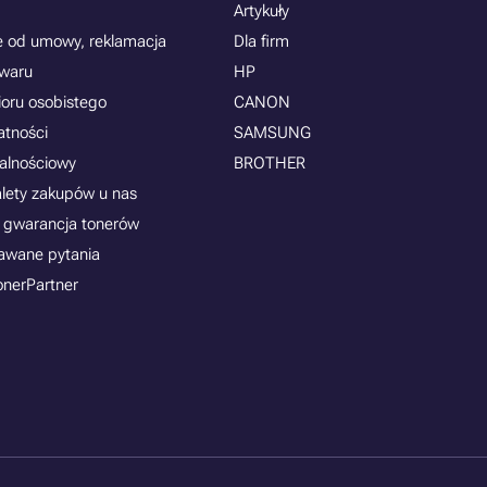
Artykuły
e od umowy, reklamacja
Dla firm
owaru
HP
ioru osobistego
CANON
atności
SAMSUNG
jalnościowy
BROTHER
alety zakupów u nas
 gwarancja tonerów
awane pytania
onerPartner