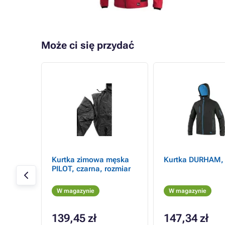
Może ci się przydać
- 12%
,
Kurtka zimowa męska
Kurtka DURHAM, 
ozmiar
PILOT, czarna, rozmiar
W magazynie
W magazynie
139,45 zł
147,34 zł