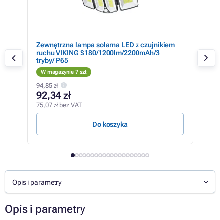
wer
Zewnętrzna lampa solarna LED z czujnikiem
FZP
ruchu VIKING S180/1200lm/2200mAh/3
FI
tryby/IP65
W magazynie 7 szt
W m
94,85 zł
621,
92,34 zł
45
75,07 zł bez VAT
368,
Do koszyka
Opis i parametry
Opis i parametry