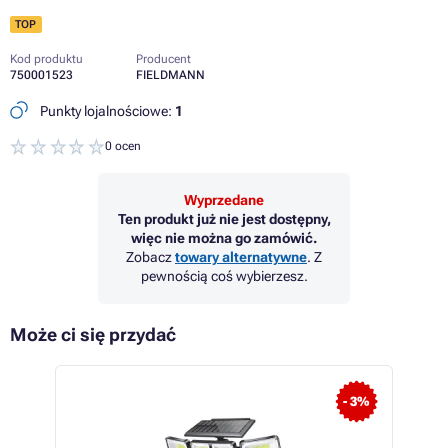
TOP
Kod produktu
Producent
750001523
FIELDMANN
Punkty lojalnościowe:
1
0 ocen
Wyprzedane
Ten produkt już nie jest dostępny,
więc nie można go zamówić.
Zobacz
towary alternatywne
. Z
pewnością coś wybierzesz.
Może ci się przydać
 19%
- 3%