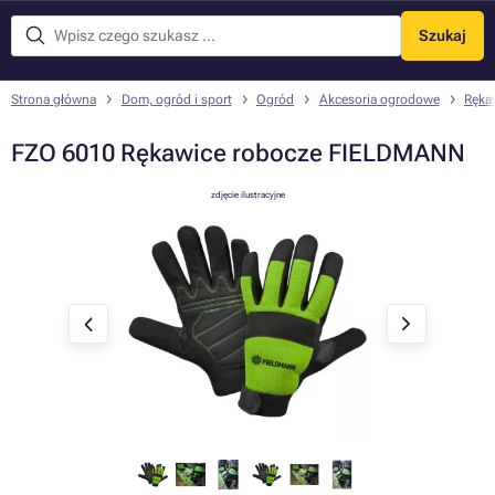
Szukaj
Menu
Strona główna
Dom, ogród i sport
Ogród
Akcesoria ogrodowe
Ręka
FZO 6010 Rękawice robocze FIELDMANN
zdjęcie ilustracyjne