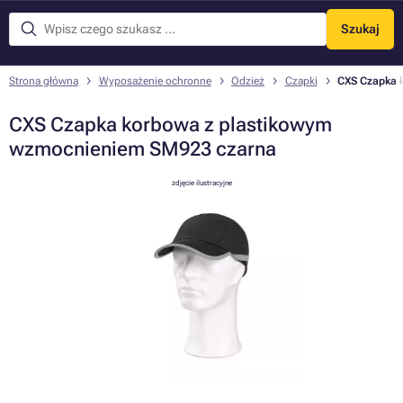
Szukaj
Menu
Strona główna
Wyposażenie ochronne
Odzież
Czapki
CXS Czapka 
CXS Czapka korbowa z plastikowym
wzmocnieniem SM923 czarna
zdjęcie ilustracyjne