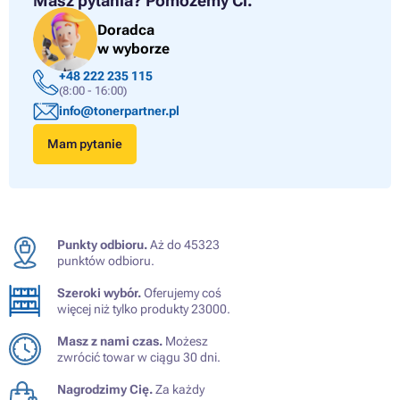
Masz pytania?
Pomożemy Ci.
Doradca
w wyborze
+48 222 235 115
(8:00 - 16:00)
info@tonerpartner.pl
Mam pytanie
Punkty odbioru.
Aż do 45323
punktów odbioru.
Szeroki wybór.
Oferujemy coś
więcej niż tylko produkty 23000.
Masz z nami czas.
Możesz
zwrócić towar w ciągu 30 dni.
Nagrodzimy Cię.
Za każdy