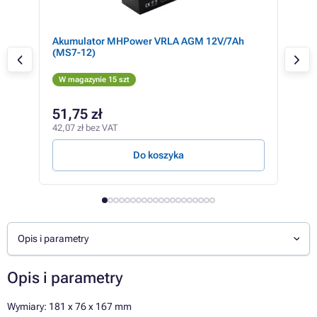
Akumulator MHPower VRLA AGM 12V/7Ah
Aku
(MS7-12)
(MS
W magazynie 15 szt
W m
51,75 zł
63
42,07 zł bez VAT
51,2
Do koszyka
Opis i parametry
Opis i parametry
Wymiary: 181 x 76 x 167 mm