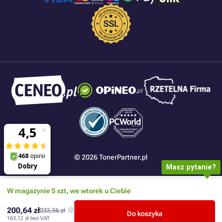
© 2026 TonerPartner.pl
Masz pytanie?
W magazynie 5 szt, we wtorek u Ciebie
200,64 zł
233,56 zł
Do koszyka
163,12 zł
bez VAT