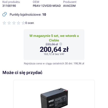
Kod produktu
OEM
Producent
31100190
PBAV-12V020-M5AD
AVACOM
Punkty lojalnościowe:
10
0 ocen
W magazynie 5 szt, we wtorek u
Ciebie
233,56 zł
200,64 zł
163,12 zł
bez VAT
Najniższa cena w ciągu ostatnich 30 dni:
198,96 zł
Może ci się przydać
 30%