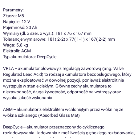
Parametry:
Złącza: M5
Napięcie: 12 V
Pojemność: 20 Ah
Wymiary (dł. x szer. x wys.): 181 x 76 x 167 mm
Tolerancje wymiarowe: 181( 2-2) x 77( 1-1) x 167( 2-2) mm
Waga: 5,8 kg
Elektrolit: AGM
Typ akumulatora: DeepCycle
VRLA – akumulator ołowiowy z regulacją zaworową (ang. Valve
Regulated Lead Acid) to rodzaj akumulatora bezobsługowego, który
można eksploatować w dowolnej pozycji, ponieważ elektrolit nie
występuje w stanie ciekłym. Główne cechy akumulatora to
niezawodność, długa żywotność, odporność na wstrząsy oraz
wysoka jakość wykonania.
AGM – akumulator z elektrolitem wchłoniętym przez włókninę ze
włókna szklanego (Absorbed Glass Mat)
DeepCycle – akumulator przeznaczony do cyklicznego
rozładowywania i ładowania z możliwością głębokiego rozładowania,