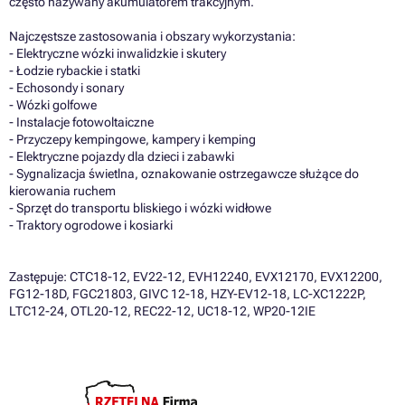
często nazywany akumulatorem trakcyjnym.
Najczęstsze zastosowania i obszary wykorzystania:
- Elektryczne wózki inwalidzkie i skutery
- Łodzie rybackie i statki
- Echosondy i sonary
- Wózki golfowe
- Instalacje fotowoltaiczne
- Przyczepy kempingowe, kampery i kemping
- Elektryczne pojazdy dla dzieci i zabawki
- Sygnalizacja świetlna, oznakowanie ostrzegawcze służące do
kierowania ruchem
- Sprzęt do transportu bliskiego i wózki widłowe
- Traktory ogrodowe i kosiarki
Zastępuje: CTC18-12, EV22-12, EVH12240, EVX12170, EVX12200,
FG12-18D, FGC21803, GIVC 12-18, HZY-EV12-18, LC-XC1222P,
LTC12-24, OTL20-12, REC22-12, UC18-12, WP20-12IE