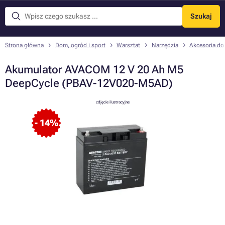
Szukaj
Menu
Strona główna
Dom, ogród i sport
Warsztat
Narzędzia
Akcesoria do
Akumulator AVACOM 12 V 20 Ah M5
DeepCycle (PBAV-12V020-M5AD)
zdjęcie ilustracyjne
- 14%