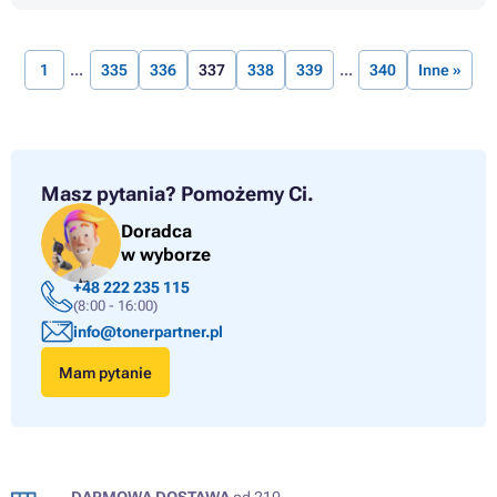
1
335
336
337
338
339
340
Inne »
Masz pytania?
Pomożemy Ci.
Doradca
w wyborze
+48 222 235 115
(8:00 - 16:00)
info@tonerpartner.pl
Mam pytanie