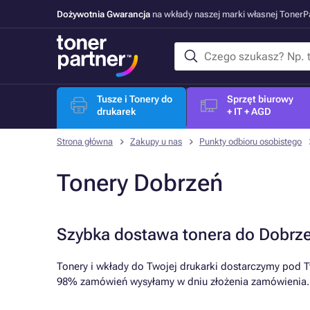
Dożywotnia Gwarancja
na wkłady naszej marki własnej Toner
Tusze i Tonery do
Sprzęt biurowy
drukarek
+ IT + AGD
Strona główna
Zakupy u nas
Punkty odbioru osobistego
Tonery Dobrzeń
Szybka dostawa tonera do Dobrz
Tonery i wkłady do Twojej drukarki dostarczymy pod T
98% zamówień wysyłamy w dniu złożenia zamówienia.