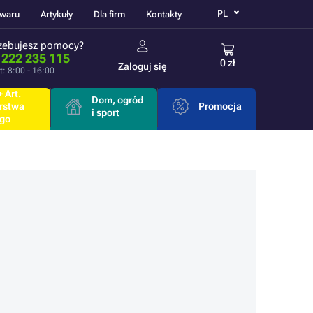
PL
owaru
Artykuły
Dla firm
Kontakty
zebujesz pomocy?
 222 235 115
0 zł
Zaloguj się
t: 8:00 - 16:00
 Art.
Dom, ogród
rstwa
Promocja
i sport
go