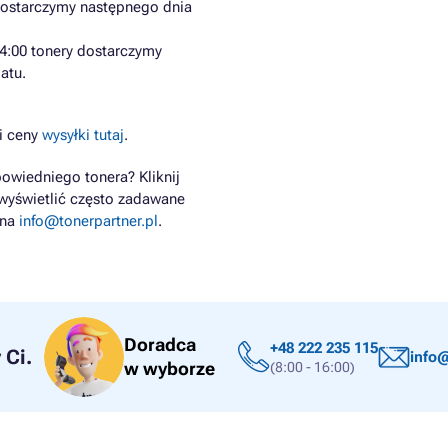
dostarczymy następnego dnia
4:00 tonery dostarczymy
atu.
i ceny
wysyłki tutaj
.
owiedniego tonera? Kliknij
wyświetlić często zadawane
 na
info@tonerpartner.pl
.
Doradca
+48 222 235 115
Ci.
info@
w wyborze
(8:00 - 16:00)