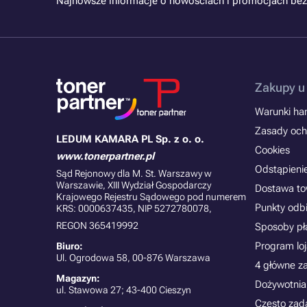
Najnowsze informacje o nowościach i promocjach bez
Zakupy u
Warunki han
Zasady och
LEDUM KAMARA PL Sp. z o. o.
Cookies
www.tonerpartner.pl
Odstąpieni
Sąd Rejonowy dla M. St. Warszawy w
Warszawie, XIII Wydział Gospodarczy
Dostawa t
Krajowego Rejestru Sądowego pod numerem
Punkty odb
KRS: 0000637435, NIP 5272780078,
REGON 365419992
Sposoby pł
Program lo
Biuro:
Ul. Ogrodowa 58, 00-876 Warszawa
4 główne z
Magazyn:
Dożywotnia
ul. Stawowa 27; 43-400 Cieszyn
Często zad