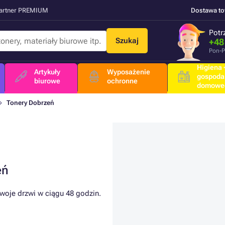
Partner PREMIUM
Dostawa t
Potr
Szukaj
+48
Pon-P
Higiena +
Artykuły
Wyposażenie
gospoda
biurowe
ochronne
domowe
Tonery Dobrzeń
eń
woje drzwi w ciągu 48 godzin.