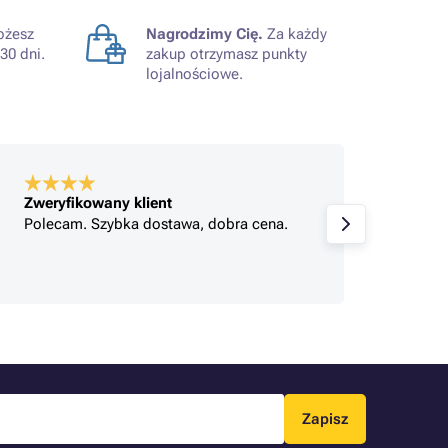
żesz
Nagrodzimy Cię.
Za każdy
30 dni.
zakup otrzymasz punkty
lojalnościowe.
Zweryfikowany klient
Zweryf
Polecam. Szybka dostawa, dobra cena.
Bardzo
bardzo
Zapisz