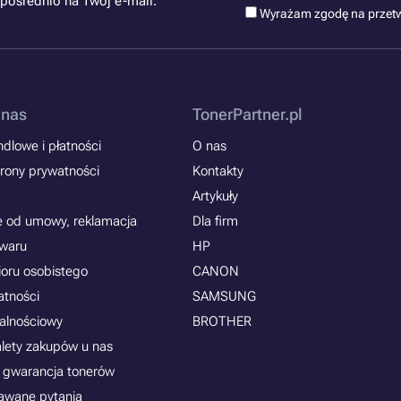
pośrednio na Twój e-mail.
Wyrażam zgodę na przet
 nas
TonerPartner.pl
dlowe i płatności
O nas
rony prywatności
Kontakty
Artykuły
e od umowy, reklamacja
Dla firm
owaru
HP
ioru osobistego
CANON
atności
SAMSUNG
jalnościowy
BROTHER
alety zakupów u nas
 gwarancja tonerów
awane pytania