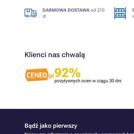
DARMOWA DOSTAWA
od 210
zł
Klienci nas chwalą
Zweryfikowany klient
ć tonerów
Jestem zadowolony
92%
pozytywnych ocen w ciągu 30 dni
Bądź jako pierwszy