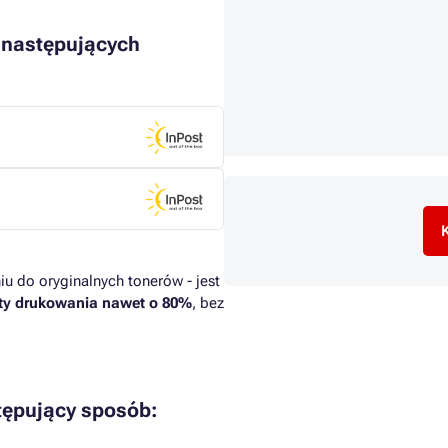
 następujących
K
u do oryginalnych tonerów - jest
ty drukowania nawet o 80%
, bez
tępujący sposób: