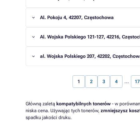
Al. Pokoju 4, 42207, Częstochowa
Al. Wojska Polskiego 121-127, 42216, Często
al. Wojska Polskiego 207, 42202, Częstochow
1
2
3
4
17
Główną zaletą
kompatybilnych tonerów
- w porównani
niska cena. Używając tych tonerów,
zmniejszysz kosz
spadku jakości druku.