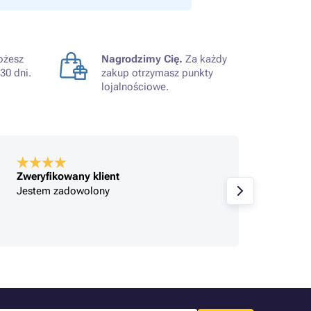
żesz
Nagrodzimy Cię.
Za każdy
30 dni.
zakup otrzymasz punkty
lojalnościowe.
Zweryfikowany klient
Zweryf
Jestem zadowolony
Zakupy
Jestem
zmieni