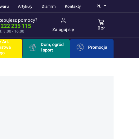
PL
owaru
Artykuły
Dla firm
Kontakty
zebujesz pomocy?
 222 235 115
0 zł
Zaloguj się
t: 8:00 - 16:00
 Art.
Dom, ogród
rstwa
Promocja
i sport
go