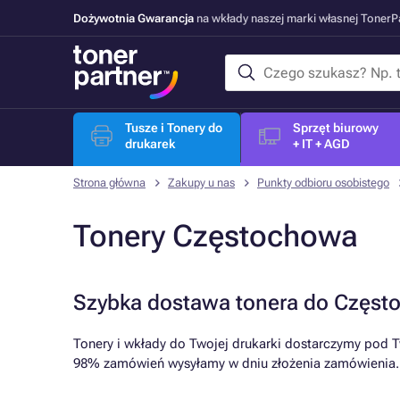
Dożywotnia Gwarancja
na wkłady naszej marki własnej Toner
Tusze i Tonery do
Sprzęt biurowy
drukarek
+ IT + AGD
Strona główna
Zakupy u nas
Punkty odbioru osobistego
Tonery Częstochowa
Szybka dostawa tonera do Częst
Tonery i wkłady do Twojej drukarki dostarczymy pod T
98% zamówień wysyłamy w dniu złożenia zamówienia.