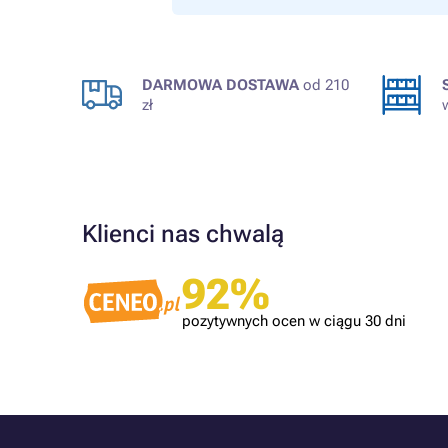
DARMOWA DOSTAWA
od 210
zł
Klienci nas chwalą
Zweryfikowany klient
ilku lat.
Tonery OK!
92%
pozytywnych ocen w ciągu 30 dni