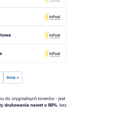
chowa
a
Inne »
u do oryginalnych tonerów - jest
ty drukowania nawet o 80%
, bez