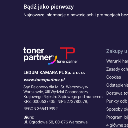
Bądź jako pierwszy
Najnowsze informacje o nowościach i promocjach bez
Zakupy u
Warunki han
Zasady och
LEDUM KAMARA PL Sp. z o. o.
Cookies
www.tonerpartner.pl
Odstąpieni
Sąd Rejonowy dla M. St. Warszawy w
Warszawie, XIII Wydział Gospodarczy
Dostawa t
Krajowego Rejestru Sądowego pod numerem
Punkty odb
KRS: 0000637435, NIP 5272780078,
REGON 365419992
Sposoby pł
Program lo
Biuro:
Ul. Ogrodowa 58, 00-876 Warszawa
4 główne z