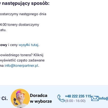
 następujący sposób:
dostarczymy następnego dnia
4:00 tonery dostarczymy
atu.
chowy
i ceny
wysyłki tutaj
.
owiedniego tonera? Kliknij
wyświetlić często zadawane
 na
info@tonerpartner.pl
.
Doradca
+48 222 235 115
Ci.
info@
w wyborze
(8:00 - 16:00)