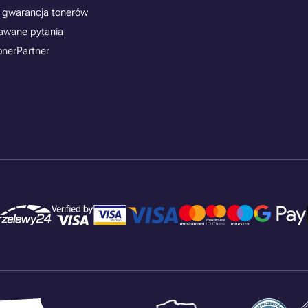
 gwarancja tonerów
awane pytania
onerPartner