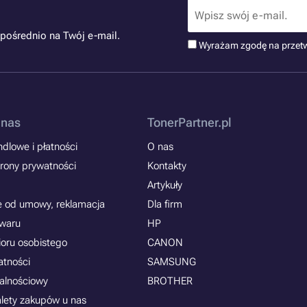
pośrednio na Twój e-mail.
Wyrażam zgodę na przet
 nas
TonerPartner.pl
dlowe i płatności
O nas
rony prywatności
Kontakty
Artykuły
e od umowy, reklamacja
Dla firm
owaru
HP
ioru osobistego
CANON
atności
SAMSUNG
jalnościowy
BROTHER
alety zakupów u nas