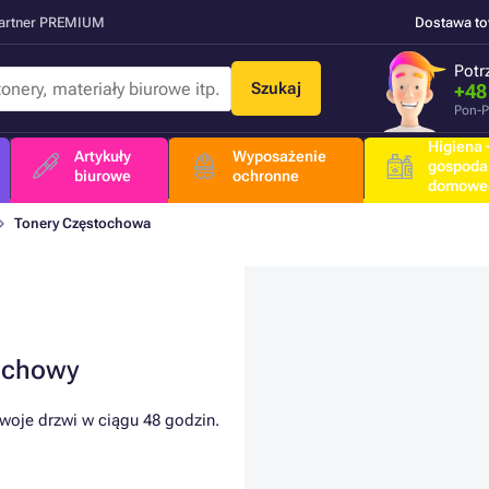
Partner PREMIUM
Dostawa t
Potr
Szukaj
+48
Pon-P
Higiena +
Artykuły
Wyposażenie
gospoda
biurowe
ochronne
domowe
Tonery Częstochowa
ochowy
woje drzwi w ciągu 48 godzin.