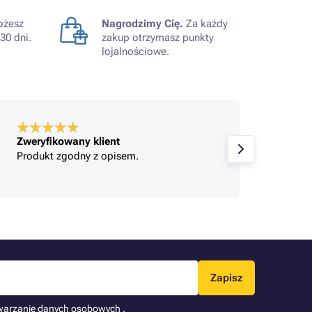
żesz
Nagrodzimy Cię.
Za każdy
30 dni.
zakup otrzymasz punkty
lojalnościowe.
Zweryfikowany klient
Zweryf
Produkt zgodny z opisem.
Jeste
Zapisz
warzanie
danych osobowych
.