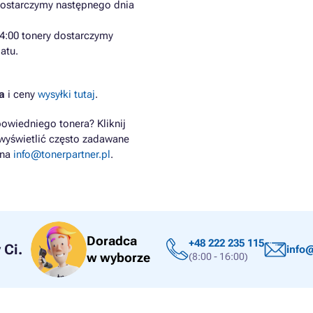
dostarczymy następnego dnia
4:00 tonery dostarczymy
atu.
wa
i ceny
wysyłki tutaj
.
owiedniego tonera? Kliknij
wyświetlić często zadawane
 na
info@tonerpartner.pl
.
Doradca
+48 222 235 115
Ci.
info@
w wyborze
(8:00 - 16:00)