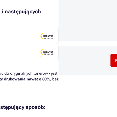
 i następujących
K
u do oryginalnych tonerów - jest
ty drukowania nawet o 80%
, bez
stępujący sposób: