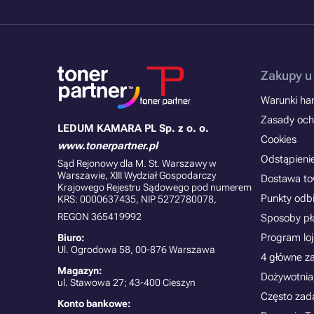
Zakupy u
Warunki han
Zasady och
LEDUM KAMARA PL Sp. z o. o.
Cookies
www.tonerpartner.pl
Odstąpieni
Sąd Rejonowy dla M. St. Warszawy w
Warszawie, XIII Wydział Gospodarczy
Dostawa t
Krajowego Rejestru Sądowego pod numerem
Punkty odb
KRS: 0000637435, NIP 5272780078,
REGON 365419992
Sposoby pł
Program lo
Biuro:
Ul. Ogrodowa 58, 00-876 Warszawa
4 główne z
Magazyn:
Dożywotnia
ul. Stawowa 27; 43-400 Cieszyn
Często zad
Konto bankowe: