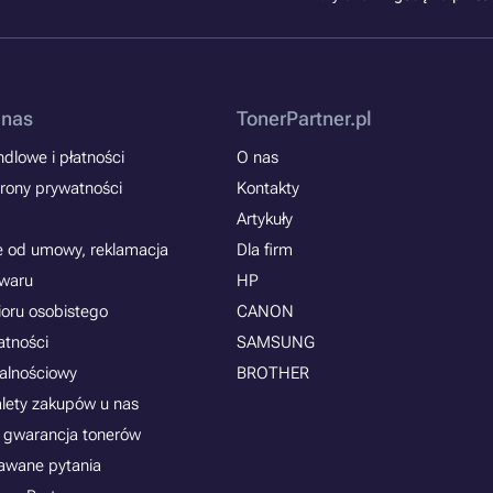
 nas
TonerPartner.pl
dlowe i płatności
O nas
rony prywatności
Kontakty
Artykuły
e od umowy, reklamacja
Dla firm
owaru
HP
ioru osobistego
CANON
atności
SAMSUNG
jalnościowy
BROTHER
alety zakupów u nas
 gwarancja tonerów
awane pytania