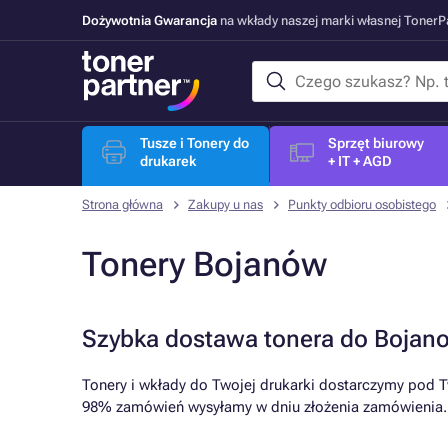
Dożywotnia Gwarancja
na wkłady naszej marki własnej Toner
Tusze i Tonery do
Sprzęt biurowy
drukarek
+ IT + AGD
Strona główna
Zakupy u nas
Punkty odbioru osobistego
Tonery Bojanów
Szybka dostawa tonera do Bojan
Tonery i wkłady do Twojej drukarki dostarczymy pod T
98% zamówień wysyłamy w dniu złożenia zamówienia.