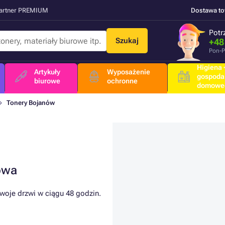
Partner PREMIUM
Dostawa t
Potr
Szukaj
+48
Pon-P
Higiena +
Artykuły
Wyposażenie
gospoda
biurowe
ochronne
domowe
Tonery Bojanów
owa
woje drzwi w ciągu 48 godzin.