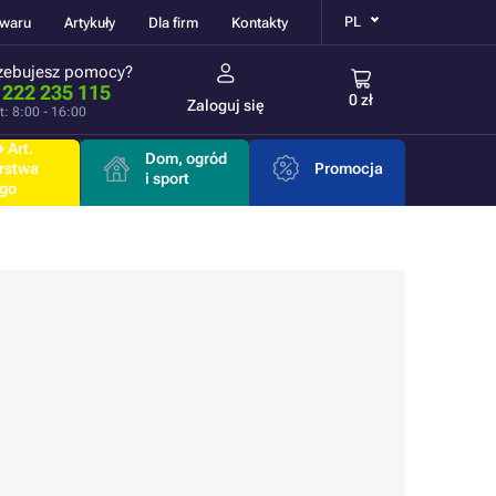
PL
owaru
Artykuły
Dla firm
Kontakty
zebujesz pomocy?
 222 235 115
0 zł
Zaloguj się
t: 8:00 - 16:00
 Art.
Dom, ogród
rstwa
Promocja
i sport
go