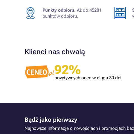
Punkty odbioru.
Aż do 45281
punktów odbioru.
Klienci nas chwalą
Zweryfikowany klient
92%
Polecam. Szybka wysyłka. Tusze dobrze
spakowane
pozytywnych ocen w ciągu 30 dni
Bądź jako pierwszy
Najnowsze informacje o nowościach i promocjach bez