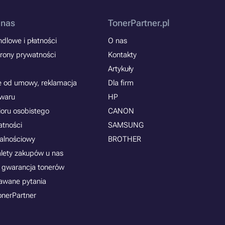
 nas
TonerPartner.pl
dlowe i płatności
O nas
rony prywatności
Kontakty
Artykuły
e od umowy, reklamacja
Dla firm
owaru
HP
ioru osobistego
CANON
atności
SAMSUNG
jalnościowy
BROTHER
alety zakupów u nas
 gwarancja tonerów
awane pytania
onerPartner