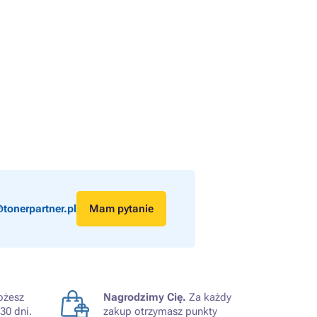
tonerpartner.pl
Mam pytanie
żesz
Nagrodzimy Cię.
Za każdy
30 dni.
zakup otrzymasz punkty