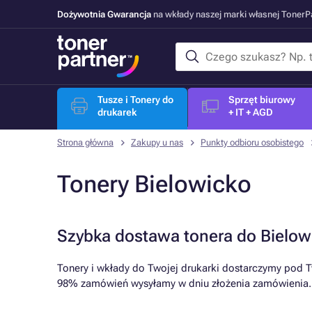
Dożywotnia Gwarancja
na wkłady naszej marki własnej Toner
Tusze i Tonery do
Sprzęt biurowy
drukarek
+ IT + AGD
Strona główna
Zakupy u nas
Punkty odbioru osobistego
Tonery Bielowicko
Szybka dostawa tonera do Bielow
Tonery i wkłady do Twojej drukarki dostarczymy pod T
98% zamówień wysyłamy w dniu złożenia zamówienia.