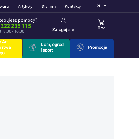
PL
owaru
Artykuły
Dla firm
Kontakty
zebujesz pomocy?
 222 235 115
0 zł
Zaloguj się
t: 8:00 - 16:00
 Art.
Dom, ogród
rstwa
Promocja
i sport
go