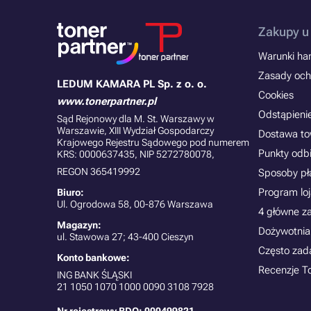
Zakupy u
Warunki han
Zasady och
LEDUM KAMARA PL Sp. z o. o.
Cookies
www.tonerpartner.pl
Odstąpieni
Sąd Rejonowy dla M. St. Warszawy w
Warszawie, XIII Wydział Gospodarczy
Dostawa t
Krajowego Rejestru Sądowego pod numerem
Punkty odb
KRS: 0000637435, NIP 5272780078,
REGON 365419992
Sposoby pł
Program lo
Biuro:
Ul. Ogrodowa 58, 00-876 Warszawa
4 główne z
Magazyn:
Dożywotnia
ul. Stawowa 27; 43-400 Cieszyn
Często zad
Konto bankowe:
Recenzje T
ING BANK ŚLĄSKI
21
1050 1070 1000 0090 3108 7928