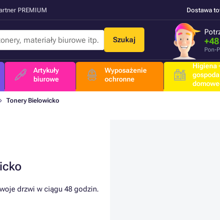
Partner PREMIUM
Dostawa t
Potr
Szukaj
+48
Pon-P
Higiena +
Artykuły
Wyposażenie
gospoda
biurowe
ochronne
domowe
Tonery Bielowicko
icko
woje drzwi w ciągu 48 godzin.