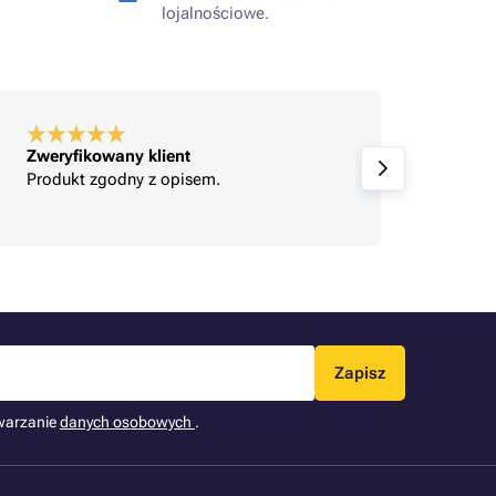
lojalnościowe.
Zweryfikowany klient
Zweryf
Produkt zgodny z opisem.
Jeste
Zapisz
warzanie
danych osobowych
.