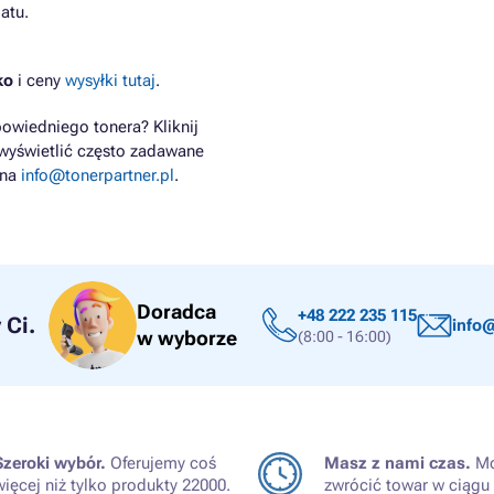
atu.
cko
i ceny
wysyłki tutaj
.
owiedniego tonera? Kliknij
wyświetlić często zadawane
 na
info@tonerpartner.pl
.
Doradca
+48 222 235 115
Ci.
info@
w wyborze
(8:00 - 16:00)
Szeroki wybór.
Oferujemy coś
Masz z nami czas.
Mo
więcej niż tylko produkty 22000.
zwrócić towar w ciągu 