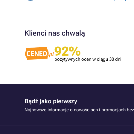
Klienci nas chwalą
Zweryfikowany klient
92%
Polecam. Szybka wysyłka. Tusze dobrze
spakowane
pozytywnych ocen w ciągu 30 dni
Bądź jako pierwszy
Najnowsze informacje o nowościach i promocjach bez