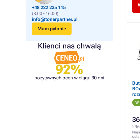
+48 222 235 115
(8:00 - 16:00)
info@tonerpartner.pl
Mam pytanie
Klienci nas chwalą
92%
pozytywnych ocen w ciągu 30 dni
But
BOA
roz
W 
36
296
Najn
osta