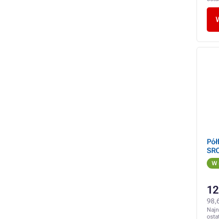
Pół
SR
W 
12
98,
Najn
osta