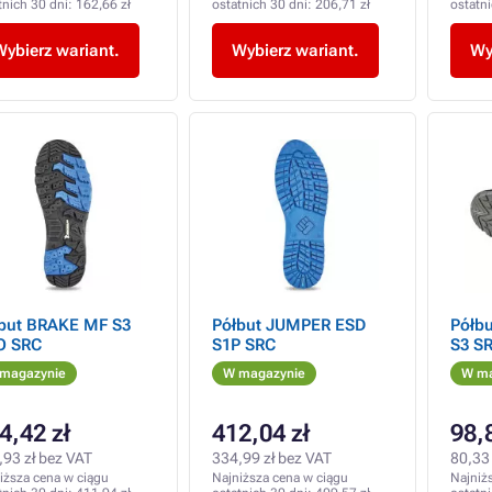
tnich 30 dni:
162,66 zł
ostatnich 30 dni:
206,71 zł
ostatn
Wybierz wariant.
Wybierz wariant.
Wy
but BRAKE MF S3
Półbut JUMPER ESD
Półbu
O SRC
S1P SRC
S3 S
magazynie
W magazynie
W ma
4,42 zł
412,04 zł
98,
,93 zł bez VAT
334,99 zł bez VAT
80,33 
iższa cena w ciągu
Najniższa cena w ciągu
Najniż