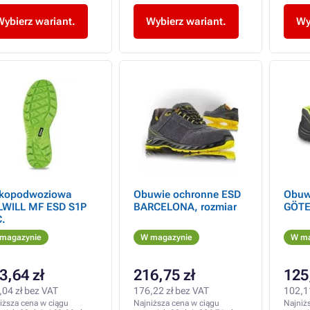
Wybierz wariant.
Wybierz wariant.
Wy
skopodwoziowa
Obuwie ochronne ESD
Obuw
WILL MF ESD S1P
BARCELONA, rozmiar
GÖTE
.
magazynie
W magazynie
W ma
3,64 zł
216,75 zł
125
,04 zł bez VAT
176,22 zł bez VAT
102,1
iższa cena w ciągu
Najniższa cena w ciągu
Najniż