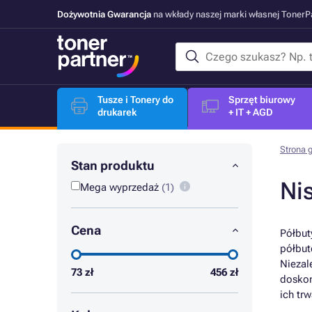
Dożywotnia Gwarancja
na wkłady naszej marki własnej Toner
Tusze i Tonery do
Sprzęt biurowy
drukarek
+ IT + AGD
Strona 
Stan produktu
Ni
Mega wyprzedaż
(1)
Cena
Półbut
półbut
Niezal
73
zł
456
zł
doskon
ich tr