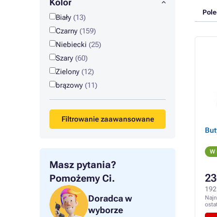
Kolor
Pol
Biały
(13)
Czarny
(159)
Niebiecki
(25)
Szary
(60)
Zielony
(12)
brązowy
(11)
Filtrowanie zaawansowane
But
W 
Masz pytania?
23
Pomożemy Ci.
192
Doradca w
Najn
osta
wyborze