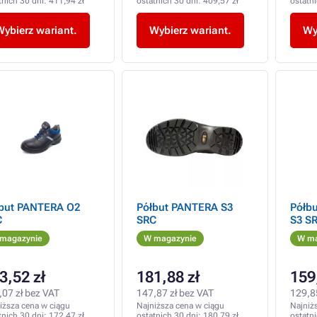
tnich 30 dni:
411,94 zł
ostatnich 30 dni:
409,57 zł
ostatn
Wybierz wariant.
Wybierz wariant.
Wy
but PANTERA O2
Półbut PANTERA S3
Półb
C
SRC
S3 S
magazynie
W magazynie
W ma
3,52 zł
181,88 zł
159
,07 zł bez VAT
147,87 zł bez VAT
129,8
iższa cena w ciągu
Najniższa cena w ciągu
Najniż
tnich 30 dni:
172,47 zł
ostatnich 30 dni:
180,79 zł
ostatn