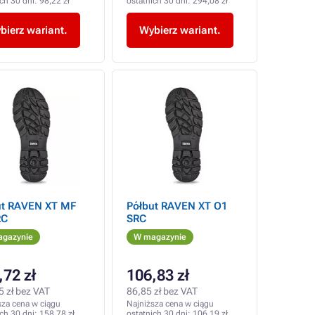
ich 30 dni:
98,22 zł
ostatnich 30 dni:
294,08 zł
bierz wariant.
Wybierz wariant.
ut RAVEN XT MF
Półbut RAVEN XT O1
RC
SRC
gazynie
W magazynie
,72 zł
106,83 zł
5 zł bez VAT
86,85 zł bez VAT
sza cena w ciągu
Najniższa cena w ciągu
ich 30 dni:
158,78 zł
ostatnich 30 dni:
106,19 zł