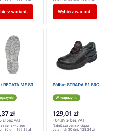
bierz wariant.
Wybierz wariant.
ut REGATA MF S3
Półbut STRADA S1 SRC
gazynie
W magazynie
,37 zł
129,01 zł
5 zł bez VAT
104,89 zł bez VAT
sza cena w ciągu
Najniższa cena w ciągu
ich 30 dni:
195,19 zł
ostatnich 30 dni:
128,24 zł