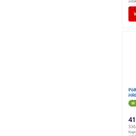
osta
Pół
HR
W 
41
336
Najn