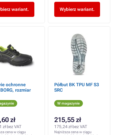
bierz wariant.
Wybierz wariant.
ie ochronne
Półbut BK TPU MF S3
BORG, rozmiar
SRC
gazynie
W magazynie
,60 zł
215,55 zł
1 zł bez VAT
175,24 zł bez VAT
sza cena w ciągu
Najniższa cena w ciągu