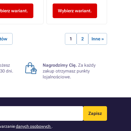
bierz wariant.
Wybierz wariant.
któw
1
2
Inne »
żesz
Nagrodzimy Cię.
Za każdy
30 dni.
zakup otrzymasz punkty
lojalnościowe.
Zapisz
warzanie
danych osobowych
.