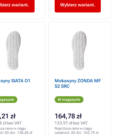
bierz wariant.
Wybierz wariant.
syny SIATA O1
Mokasyny ZONDA MF
S2 SRC
gazynie
W magazynie
,21 zł
164,78 zł
8 zł bez VAT
133,97 zł bez VAT
sza cena w ciągu
Najniższa cena w ciągu
ich 30 dni:
138,38 zł
ostatnich 30 dni:
163,79 zł