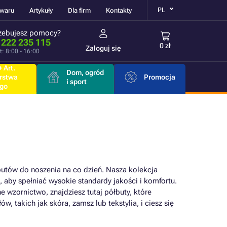
PL
owaru
Artykuły
Dla firm
Kontakty
zebujesz pomocy?
 222 235 115
0 zł
Zaloguj się
t: 8:00 - 16:00
 Art.
Dom, ogród
rstwa
Promocja
i sport
go
butów do noszenia na co dzień. Nasza kolekcja
 aby spełniać wysokie standardy jakości i komfortu.
e wzornictwo, znajdziesz tutaj półbuty, które
 takich jak skóra, zamsz lub tekstylia, i ciesz się