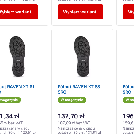
Wybierz wariant.
Wybierz wariant.
Wy
but RAVEN XT S1
Półbut RAVEN XT S3
Półb
C
SRC
SRC
magazynie
W magazynie
W ma
1,34 zł
132,70 zł
196
65 zł bez VAT
107,89 zł bez VAT
159,6
iższa cena w ciągu
Najniższa cena w ciągu
Najniż
tnich 30 dni:
120,61 zł
ostatnich 30 dni:
131,91 zł
ostatn