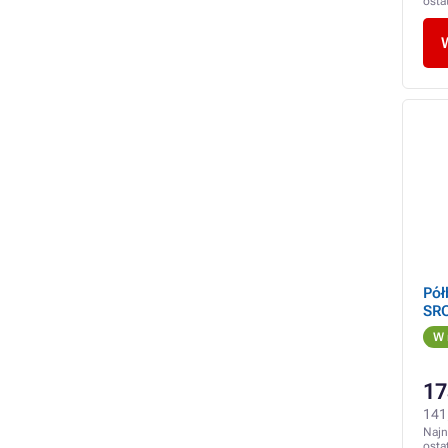
osta
Pół
SR
W 
17
141
Najn
osta