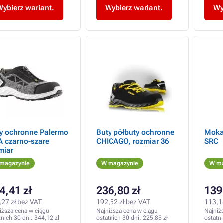
Wybierz wariant.
Wybierz wariant.
Wy
y ochronne Palermo
Buty półbuty ochronne
Moka
 czarno-szare
CHICAGO, rozmiar 36
SRC
miar
magazynie
W magazynie
W ma
4,41 zł
236,80 zł
139
,27 zł bez VAT
192,52 zł bez VAT
113,1
iższa cena w ciągu
Najniższa cena w ciągu
Najniż
tnich 30 dni:
344,12 zł
ostatnich 30 dni:
225,85 zł
ostatn