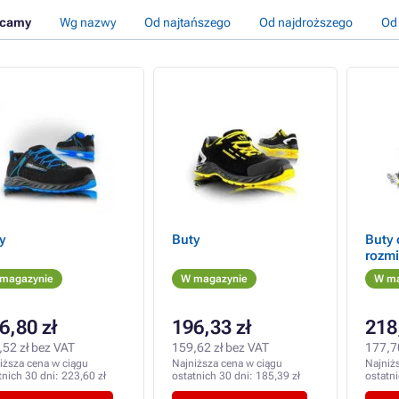
ecamy
Wg nazwy
Od najtańszego
Od najdroższego
Od
y
Buty
Buty
rozmi
magazynie
W magazynie
W ma
6,80 zł
196,33 zł
218
,52 zł bez VAT
159,62 zł bez VAT
177,7
iższa cena w ciągu
Najniższa cena w ciągu
Najniż
tnich 30 dni:
223,60 zł
ostatnich 30 dni:
185,39 zł
ostatn