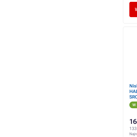
Ni
HAL
SRC
W 
16
133
Najn