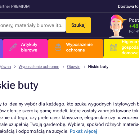
Partner PREMIUM
Dostawa t
Potr
Szukaj
+48
Pon-P
Higiena +
Artykuły
Wyposażenie
gospoda
biurowe
ochronne
domowe
główna
Wyposażenie ochronne
Obuwie
Niskie buty
skie buty
y to idealny wybór dla każdego, kto szuka wygodnych i stylowych 
ów oferuje szeroką gamę modeli, które zostały zaprojektowane tak,
eżnie od tego, czy preferujesz klasyczne, eleganckie czy nowoczesn
ale uzupełnią Twoją garderobę. Wybieraj spośród różnych materiałów,
wałością i odpornością na zużycie.
Pokaż więcej