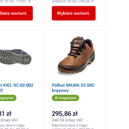
ich 30 dni:
118,61 zł
ostatnich 30 dni:
246,66 zł
bierz wariant.
Wybierz wariant.
t KIEL SC-02-002
Półbut MIURA S3 SRC
RC
brązowy
gazynie
W magazynie
81 zł
295,86 zł
zł bez VAT
240,54 zł bez VAT
sza cena w ciągu
Najniższa cena w ciągu