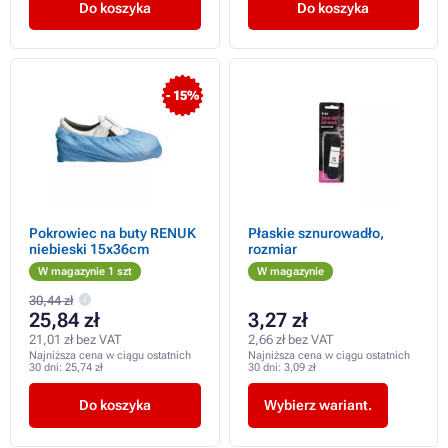
Do koszyka
Do koszyka
- 15%
Pokrowiec na buty RENUK
Płaskie sznurowadło,
niebieski 15x36cm
rozmiar
W magazynie 1 szt
W magazynie
30,44 zł
25,84 zł
3,27 zł
21,01 zł bez VAT
2,66 zł bez VAT
Najniższa cena w ciągu ostatnich
Najniższa cena w ciągu ostatnich
30 dni:
25,74 zł
30 dni:
3,09 zł
Do koszyka
Wybierz wariant.