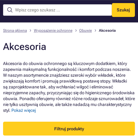
Szukaj
Menu
Strona główna
Wyposażenie ochronne
Obuwie
Akcesoria
Akcesoria
Akcesoria do obuwia ochronnego są kluczowym dodatkiem, który
zapewnia maksymalną funkcjonalność i komfort podczas noszenia.
W naszym asortymencie znajdziesz szeroki wybór wkładek, które
zwiększają komfort i promują prawidłową postawę stopy. Wkładki
są zaprojektowane tak, aby wchłaniać wilgoć i eliminować
nieprzyjemne zapachy, przyczyniając się do higienicznego środowiska
obuwia. Ponadto oferujemy również różne rodzaje sznurowadeł, które
nie tylko usztywnią obuwie, ale także nadadzą mu charakterystyczny
styl.
Pokaż więcej
Filtruj produkty