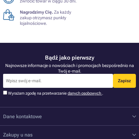
zwrócić towar w ciągu 30 dni.
Nagrodzimy Cię.
Za każdy
zakup otrzymasz punkty
lojalnościowe.
Bądź jako pierwszy
Najnowsze informacje o nowościach i promocjach bezpośrednio na
Twój e-mail.
Zapisz
Wyrażam zgodę na przetwarzanie
danych osobowych
.
Dane kontaktowe
Zakupy u nas