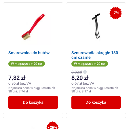
- 7%
Smarownica do butów
Sznurowadła okrągłe 130
cm czarne
W magazynie > 20 szt
W magazynie > 20 szt
8,82 zł
7,82 zł
8,20 zł
6,36 zł bez VAT
6,67 zł bez VAT
Najniższa cena w ciągu ostatnich
Najniższa cena w ciągu ostatnich
30 dni:
7,74 zł
30 dni:
8,17 zł
Do koszyka
Do koszyka
- 26%