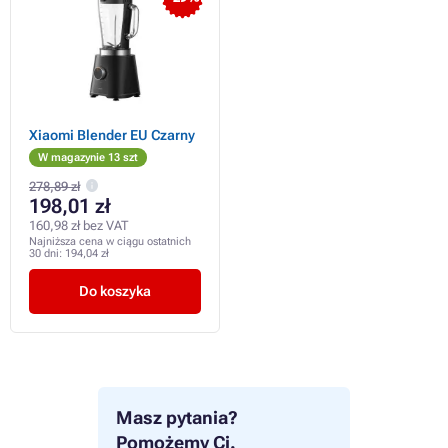
Xiaomi Blender EU Czarny
W magazynie 13 szt
278,89 zł
198,01 zł
160,98 zł bez VAT
Najniższa cena w ciągu ostatnich
30 dni:
194,04 zł
Do koszyka
Masz pytania?
Pomożemy Ci.