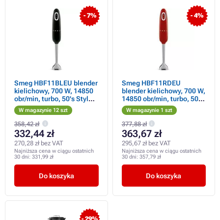
- 7%
- 4%
Smeg HBF11BLEU blender
Smeg HBF11RDEU
kielichowy, 700 W, 14850
blender kielichowy, 700 W,
obr/min, turbo, 50's Style,
14850 obr/min, turbo, 50's
antypoślizgowy uchwyt,
Style, antypoślizgowy
W magazynie 12 szt
W magazynie 1 szt
czarny
uchwyt, czerwony
358,42 zł
377,88 zł
332,44 zł
363,67 zł
270,28 zł bez VAT
295,67 zł bez VAT
Najniższa cena w ciągu ostatnich
Najniższa cena w ciągu ostatnich
30 dni:
331,99 zł
30 dni:
357,79 zł
Do koszyka
Do koszyka
- 29%