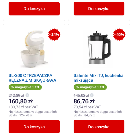
Do koszyka
Do koszyka
- 24%
- 40%
SL-200 C TRZEPACZKA
Salente Mixi TJ, kuchenka
RĘCZNA Z MISKĄ ORAVA
miksująca
W magazynie 1 szt
W magazynie 1 szt
212,89 zł
145,02 zł
160,80 zł
86,76 zł
130,73 zł bez VAT
70,54 zł bez VAT
Najniższa cena w ciągu ostatnich
Najniższa cena w ciągu ostatnich
30 dni:
124,70 zł
30 dni:
84,72 zł
Do koszyka
Do koszyka