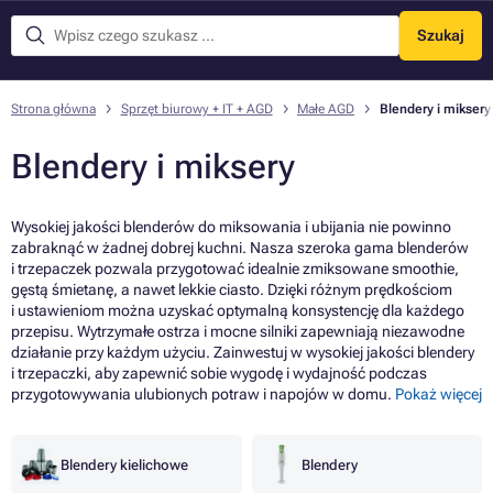
Szukaj
Menu
Strona główna
Sprzęt biurowy + IT + AGD
Małe AGD
Blendery i miksery
Blendery i miksery
Wysokiej jakości blenderów do miksowania i ubijania nie powinno
zabraknąć w żadnej dobrej kuchni. Nasza szeroka gama blenderów
i trzepaczek pozwala przygotować idealnie zmiksowane smoothie,
gęstą śmietanę, a nawet lekkie ciasto. Dzięki różnym prędkościom
i ustawieniom można uzyskać optymalną konsystencję dla każdego
przepisu. Wytrzymałe ostrza i mocne silniki zapewniają niezawodne
działanie przy każdym użyciu. Zainwestuj w wysokiej jakości blendery
i trzepaczki, aby zapewnić sobie wygodę i wydajność podczas
przygotowywania ulubionych potraw i napojów w domu.
Pokaż więcej
Blendery kielichowe
Blendery