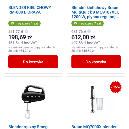
BLENDER KIELICHOWY
Blender kielichowy Braun
RM-800 B ORAVA
MultiQuick 9 MQ9187XLI,
1200 W, płynna regulacja
prędkości, SplashControl
W magazynie 1 szt
W magazynie 7 szt
221,77 zł
681,76 zł
198,69 zł
612,00 zł
161,54 zł bez VAT
497,56 zł bez VAT
Najniższa cena w ciągu ostatnich
Najniższa cena w ciągu ostatnich
30 dni:
164,24 zł
30 dni:
616,59 zł
Do koszyka
Do koszyka
- 15%
Blender ręczny Smeg
Braun MQ7000X blender