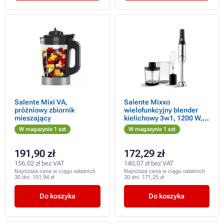
Salente Mixi VA,
Salente Mixxo
próżniowy zbiornik
wielofunkcyjny blender
mieszający
kielichowy 3w1, 1200 W,
stal nierdzewna, czarny
W magazynie 1 szt
W magazynie 1 szt
191,90 zł
172,29 zł
156,02 zł bez VAT
140,07 zł bez VAT
Najniższa cena w ciągu ostatnich
Najniższa cena w ciągu ostatnich
30 dni:
151,94 zł
30 dni:
171,25 zł
Do koszyka
Do koszyka