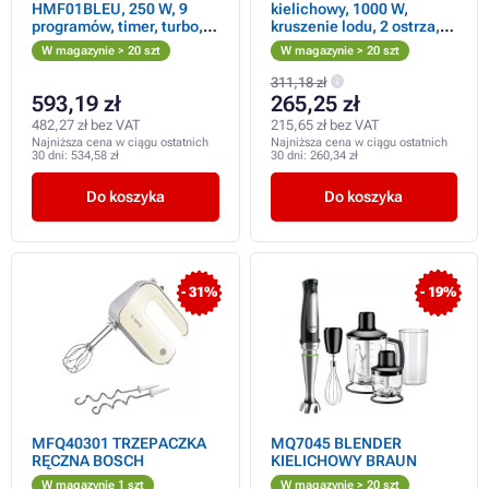
HMF01BLEU, 250 W, 9
kielichowy, 1000 W,
programów, timer, turbo,
kruszenie lodu, 2 ostrza,
elektroniczny tempomat,
misa miksująca
W magazynie > 20 szt
W magazynie > 20 szt
czarny
311,18 zł
593,19 zł
265,25 zł
482,27 zł bez VAT
215,65 zł bez VAT
Najniższa cena w ciągu ostatnich
Najniższa cena w ciągu ostatnich
30 dni:
534,58 zł
30 dni:
260,34 zł
Do koszyka
Do koszyka
- 31%
- 19%
MFQ40301 TRZEPACZKA
MQ7045 BLENDER
RĘCZNA BOSCH
KIELICHOWY BRAUN
W magazynie 1 szt
W magazynie > 20 szt