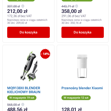
307,00 zł
443,71 zł
212,00 zł
358,00 zł
172,36 zł bez VAT
291,06 zł bez VAT
Najniższa cena w ciągu ostatnich
Najniższa cena w ciągu ostatnich
30 dni:
209,83 zł
30 dni:
350,16 zł
Do koszyka
Do koszyka
- 14%
MQ9138XI BLENDER
Przenośny blender Xiaomi
KIELICHOWY BRAUN
W magazynie 19 szt
W magazynie 12 szt
568,00 zł
488,56 zł
128,01 zł