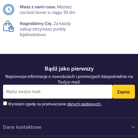
Masz z nami czas.
Możesz
zwrócić towar w ciągu 30 dni.
Nagrodzimy Cię.
Za każdy
zakup otrzymasz punkty
lojalnościowe.
Bądź jako pierwszy
Najnowsze informacje o nowościach i promocjach bezpośrednio na
Twój e-mail.
Zapisz
Wyrażam zgodę na przetwarzanie
danych osobowych
.
Dane kontaktowe